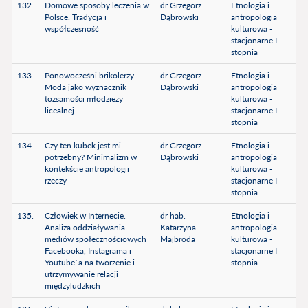
132.
Domowe sposoby leczenia w
dr Grzegorz
Etnologia i
Polsce. Tradycja i
Dąbrowski
antropologia
współczesność
kulturowa -
stacjonarne I
stopnia
133.
Ponowocześni brikolerzy.
dr Grzegorz
Etnologia i
Moda jako wyznacznik
Dąbrowski
antropologia
tożsamości młodzieży
kulturowa -
licealnej
stacjonarne I
stopnia
134.
Czy ten kubek jest mi
dr Grzegorz
Etnologia i
potrzebny? Minimalizm w
Dąbrowski
antropologia
kontekście antropologii
kulturowa -
rzeczy
stacjonarne I
stopnia
135.
Człowiek w Internecie.
dr hab.
Etnologia i
Analiza oddziaływania
Katarzyna
antropologia
mediów społecznościowych
Majbroda
kulturowa -
Facebooka, Instagrama i
stacjonarne I
Youtube`a na tworzenie i
stopnia
utrzymywanie relacji
międzyludzkich