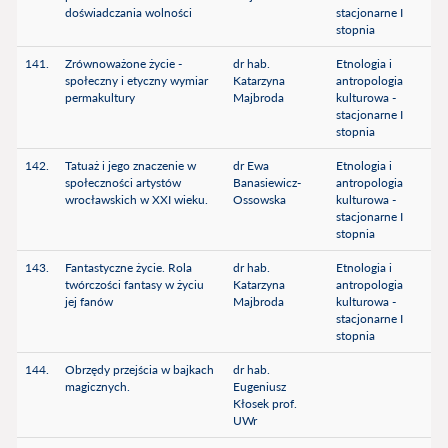
doświadczania wolności
stacjonarne I
stopnia
141.
Zrównoważone życie -
dr hab.
Etnologia i
społeczny i etyczny wymiar
Katarzyna
antropologia
permakultury
Majbroda
kulturowa -
stacjonarne I
stopnia
142.
Tatuaż i jego znaczenie w
dr Ewa
Etnologia i
społeczności artystów
Banasiewicz-
antropologia
wrocławskich w XXI wieku.
Ossowska
kulturowa -
stacjonarne I
stopnia
143.
Fantastyczne życie. Rola
dr hab.
Etnologia i
twórczości fantasy w życiu
Katarzyna
antropologia
jej fanów
Majbroda
kulturowa -
stacjonarne I
stopnia
144.
Obrzędy przejścia w bajkach
dr hab.
magicznych.
Eugeniusz
Kłosek prof.
UWr