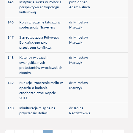
145.
Instytucja swata w Polsce z
prof. dr hab.
perspektywy antropologii
Adam Paluch
kulturowej.
146.
Rola i znaczenie tatuażu w
dr Mirosław
społeczności Travellers
Marczyk
147.
Stereotypizacja Półwyspu
dr Mirosław
Bałkańskiego jako
Marczyk
przestrzeni konfliktu.
148.
Katolicy w oczach
dr Mirosław
ewangelikalnych
Marczyk
protestantów wrocławskich
zborów.
149.
Funkcje i znaczenie roślin w
dr Mirosław
oparciu o badania
Marczyk
etnobotaniczne-Kopcie
2011.
150.
Inkulturacja misyjna na
dr Janina
przykładzie Boliwii
Radziszewska