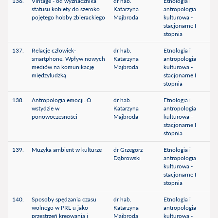
136.
Vintage - od wyznacznika
dr hab.
Etnologia i
statusu kobiety do szeroko
Katarzyna
antropologia
pojętego hobby zbierackiego
Majbroda
kulturowa -
stacjonarne I
stopnia
137.
Relacje człowiek-
dr hab.
Etnologia i
smartphone. Wpływ nowych
Katarzyna
antropologia
mediów na komunikację
Majbroda
kulturowa -
międzyludzką
stacjonarne I
stopnia
138.
Antropologia emocji. O
dr hab.
Etnologia i
wstydzie w
Katarzyna
antropologia
ponowoczesności
Majbroda
kulturowa -
stacjonarne I
stopnia
139.
Muzyka ambient w kulturze
dr Grzegorz
Etnologia i
Dąbrowski
antropologia
kulturowa -
stacjonarne I
stopnia
140.
Sposoby spędzania czasu
dr hab.
Etnologia i
wolnego w PRL-u jako
Katarzyna
antropologia
przestrzeń kreowania i
Majbroda
kulturowa -