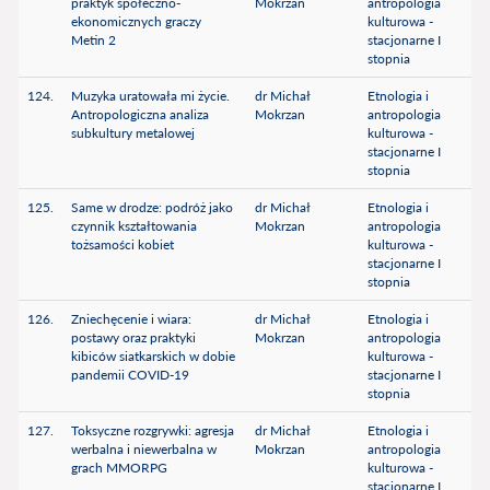
praktyk społeczno-
Mokrzan
antropologia
ekonomicznych graczy
kulturowa -
Metin 2
stacjonarne I
stopnia
124.
Muzyka uratowała mi życie.
dr Michał
Etnologia i
Antropologiczna analiza
Mokrzan
antropologia
subkultury metalowej
kulturowa -
stacjonarne I
stopnia
125.
Same w drodze: podróż jako
dr Michał
Etnologia i
czynnik kształtowania
Mokrzan
antropologia
tożsamości kobiet
kulturowa -
stacjonarne I
stopnia
126.
Zniechęcenie i wiara:
dr Michał
Etnologia i
postawy oraz praktyki
Mokrzan
antropologia
kibiców siatkarskich w dobie
kulturowa -
pandemii COVID-19
stacjonarne I
stopnia
127.
Toksyczne rozgrywki: agresja
dr Michał
Etnologia i
werbalna i niewerbalna w
Mokrzan
antropologia
grach MMORPG
kulturowa -
stacjonarne I