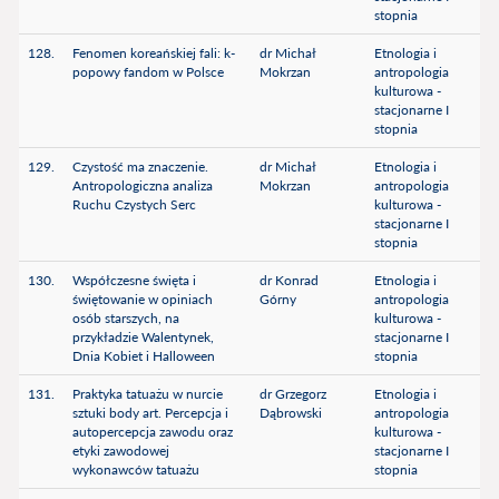
stopnia
128.
Fenomen koreańskiej fali: k-
dr Michał
Etnologia i
popowy fandom w Polsce
Mokrzan
antropologia
kulturowa -
stacjonarne I
stopnia
129.
Czystość ma znaczenie.
dr Michał
Etnologia i
Antropologiczna analiza
Mokrzan
antropologia
Ruchu Czystych Serc
kulturowa -
stacjonarne I
stopnia
130.
Współczesne święta i
dr Konrad
Etnologia i
świętowanie w opiniach
Górny
antropologia
osób starszych, na
kulturowa -
przykładzie Walentynek,
stacjonarne I
Dnia Kobiet i Halloween
stopnia
131.
Praktyka tatuażu w nurcie
dr Grzegorz
Etnologia i
sztuki body art. Percepcja i
Dąbrowski
antropologia
autopercepcja zawodu oraz
kulturowa -
etyki zawodowej
stacjonarne I
wykonawców tatuażu
stopnia