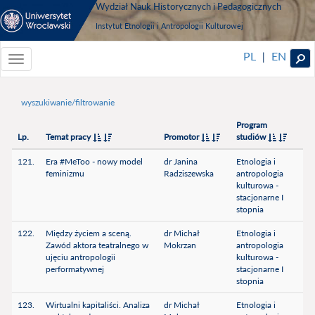
Wydział Nauk Historycznych i Pedagogicznych
Instytut Etnologii i Antropologii Kulturowej
PL
EN
|
Toggle
navigationToggle
navigation
wyszukiwanie/filtrowanie
Program
Lp.
Temat pracy
Promotor
studiów
121.
Era #MeToo - nowy model
dr Janina
Etnologia i
feminizmu
Radziszewska
antropologia
kulturowa -
stacjonarne I
stopnia
122.
Między życiem a sceną.
dr Michał
Etnologia i
Zawód aktora teatralnego w
Mokrzan
antropologia
ujęciu antropologii
kulturowa -
performatywnej
stacjonarne I
stopnia
123.
Wirtualni kapitaliści. Analiza
dr Michał
Etnologia i