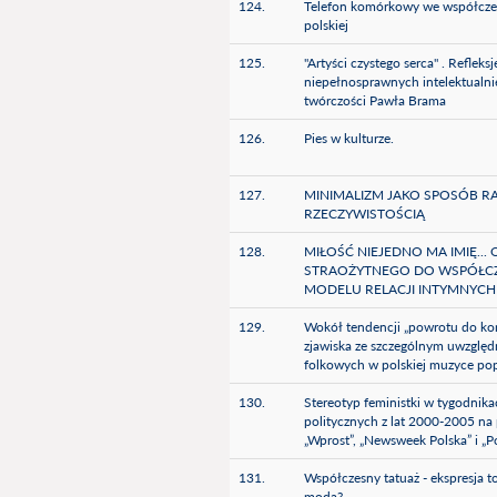
124.
Telefon komórkowy we współczes
polskiej
125.
"Artyści czystego serca" . Refleks
niepełnosprawnych intelektualni
twórczości Pawła Brama
126.
Pies w kulturze.
127.
MINIMALIZM JAKO SPOSÓB RA
RZECZYWISTOŚCIĄ
128.
MIŁOŚĆ NIEJEDNO MA IMIĘ...
STRAOŻYTNEGO DO WSPÓŁC
MODELU RELACJI INTYMNYCH
129.
Wokół tendencji „powrotu do korz
zjawiska ze szczególnym uwzględn
folkowych w polskiej muzyce pop
130.
Stereotyp feministki w tygodnik
politycznych z lat 2000-2005 na 
„Wprost”, „Newsweek Polska” i „Po
131.
Współczesny tatuaż - ekspresja t
moda?