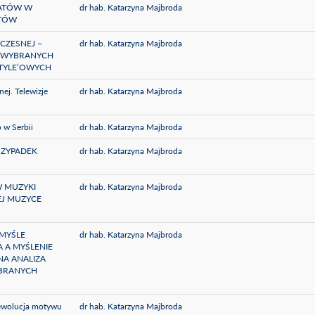
WATÓW W
dr hab. Katarzyna Majbroda
STÓW
CZESNEJ –
dr hab. Katarzyna Majbroda
A WYBRANYCH
STYLE’OWYCH
ej. Telewizje
dr hab. Katarzyna Majbroda
 w Serbii
dr hab. Katarzyna Majbroda
RZYPADEK
dr hab. Katarzyna Majbroda
 MUZYKI
dr hab. Katarzyna Majbroda
J MUZYCE
MYŚLE
dr hab. Katarzyna Majbroda
 A MYŚLENIE
A ANALIZA
YBRANYCH
ewolucja motywu
dr hab. Katarzyna Majbroda