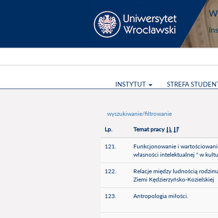
Wy
In
INSTYTUT
STREFA STUDEN
wyszukiwanie/filtrowanie
Lp.
Temat pracy
121.
Funkcjonowanie i wartościowanie
własności intelektualnej " w kult
122.
Relacje między ludnością rodzim
Ziemi Kędzierzyńsko-Kozielskiej
123.
Antropologia miłości.