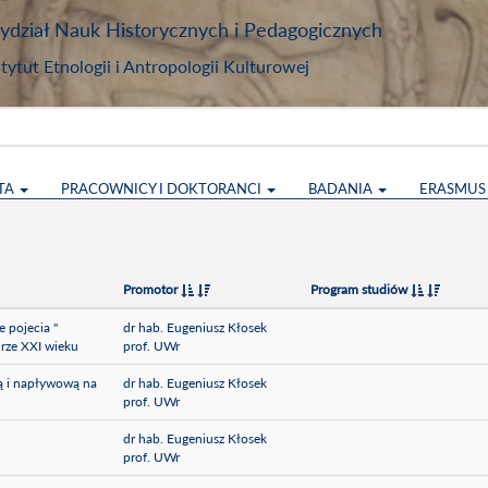
dział Nauk Historycznych i Pedagogicznych
stytut Etnologii i Antropologii Kulturowej
TA
PRACOWNICY I DOKTORANCI
BADANIA
ERASMU
Promotor
Program studiów
 pojecia "
dr hab. Eugeniusz Kłosek
urze XXI wieku
prof. UWr
ą i napływową na
dr hab. Eugeniusz Kłosek
prof. UWr
dr hab. Eugeniusz Kłosek
prof. UWr