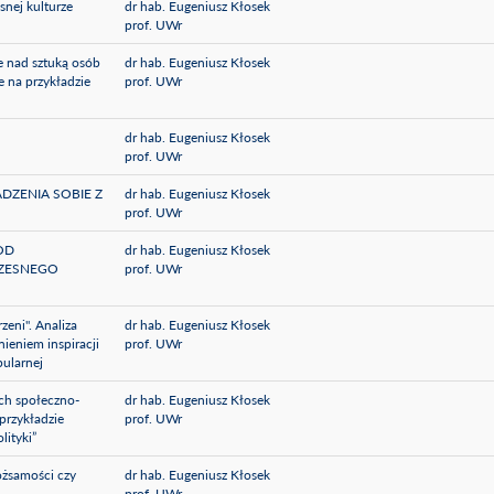
nej kulturze
dr hab. Eugeniusz Kłosek
prof. UWr
je nad sztuką osób
dr hab. Eugeniusz Kłosek
e na przykładzie
prof. UWr
dr hab. Eugeniusz Kłosek
prof. UWr
DZENIA SOBIE Z
dr hab. Eugeniusz Kłosek
prof. UWr
 OD
dr hab. Eugeniusz Kłosek
ZESNEGO
prof. UWr
eni". Analiza
dr hab. Eugeniusz Kłosek
ieniem inspiracji
prof. UWr
ularnej
ach społeczno-
dr hab. Eugeniusz Kłosek
przykładzie
prof. UWr
lityki”
ożsamości czy
dr hab. Eugeniusz Kłosek
prof. UWr