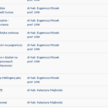
dzie
dr hab. Eugeniusz Kłosek
dit Suisse.
prof. UWr
yźnie -
dr hab. Eugeniusz Kłosek
cniania
prof. UWr
aktyka rynkowa
dr hab. Eugeniusz Kłosek
prof. UWr
ści na pograniczu
dr hab. Eugeniusz Kłosek
prof. UWr
w i działań na
dr hab. Eugeniusz Kłosek
 procesach
prof. UWr
łeczności
 Hellingera jako
dr hab. Eugeniusz Kłosek
prof. UWr
ZE
dr hab. Katarzyna Majbroda
asowej
dr hab. Katarzyna Majbroda