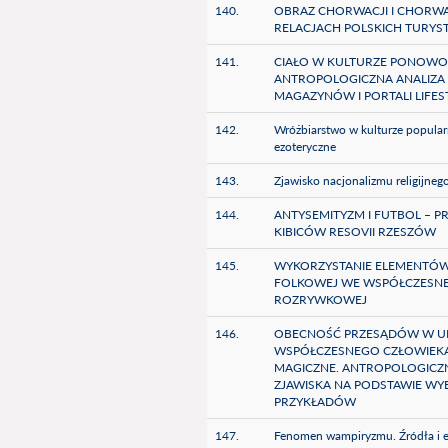
140.
OBRAZ CHORWACJI I CHOR
RELACJACH POLSKICH TURY
141.
CIAŁO W KULTURZE PONOWO
ANTROPOLOGICZNA ANALIZ
MAGAZYNÓW I PORTALI LIFE
142.
Wróżbiarstwo w kulturze popularn
ezoteryczne
143.
Zjawisko nacjonalizmu religijnego
144.
ANTYSEMITYZM I FUTBOL – P
KIBICÓW RESOVII RZESZÓW
145.
WYKORZYSTANIE ELEMENTÓW
FOLKOWEJ WE WSPÓŁCZESNE
ROZRYWKOWEJ
146.
OBECNOŚĆ PRZESĄDÓW W U
WSPÓŁCZESNEGO CZŁOWIEKA
MAGICZNE. ANTROPOLOGICZN
ZJAWISKA NA PODSTAWIE W
PRZYKŁADÓW
147.
Fenomen wampiryzmu. Źródła i 