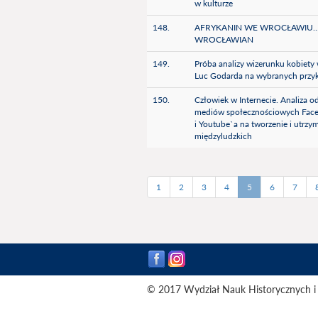
w kulturze
148.
AFRYKANIN WE WROCŁAWIU
WROCŁAWIAN
149.
Próba analizy wizerunku kobiety
Luc Godarda na wybranych przy
150.
Człowiek w Internecie. Analiza o
mediów społecznościowych Face
i Youtube`a na tworzenie i utrzym
międzyludzkich
1
2
3
4
5
6
7
© 2017 Wydział Nauk Historycznych i