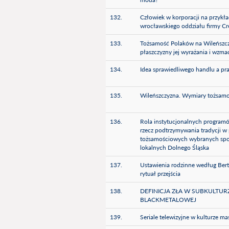
132.
Człowiek w korporacji na przykła
wrocławskiego oddziału firmy Cre
133.
Tożsamość Polaków na Wileńszcz
płaszczyzny jej wyrażania i wzma
134.
Idea sprawiedliwego handlu a pr
135.
Wileńszczyzna. Wymiary tożsamo
136.
Rola instytucjonalnych programó
rzecz podtrzymywania tradycji w
tożsamościowych wybranych spo
lokalnych Dolnego Śląska
137.
Ustawienia rodzinne według Berta
rytuał przejścia
138.
DEFINICJA ZŁA W SUBKULTUR
BLACKMETALOWEJ
139.
Seriale telewizyjne w kulturze m