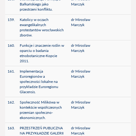
Bałkańskiego jako
Marczyk
przestrzeni konfliktu.
159.
Katolicy w oczach
dr Mirosław
ewangelikalnych
Marczyk
protestantów wrocławskich
zborów.
160.
Funkcje i znaczenie roślin w
dr Mirosław
oparciu o badania
Marczyk
etnobotaniczne-Kopcie
2011.
161.
Implementacja
dr Mirosław
Euroregionów a
Marczyk
społeczności lokalne na
przykładzie Euroregionu
Glacensis.
162.
Społeczność Milikówa w
dr Mirosław
kontekście współczesnych
Marczyk
przemian społeczno-
ekonomicznych.
163.
PRZESTRZEŃ PUBLICZNA
dr Mirosław
NA PRZYKŁADZIE GALERII
Marczyk