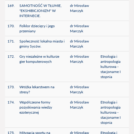
169.
SAMOTNOŚĆ W TŁUMIE,
dr Mirosław
"EKSHIBICJONIZM" W
Marczyk
INTERNECIE.
170.
Folklor dziecięcy i jego
dr Mirosław
przemiany
Marczyk
171.
Społeczność lokalna miasta i
dr Mirosław
gminy Syców.
Marczyk
172.
Gry niezależne w kulturze
dr Mirosław
Etnologia i
gier komputerowych
Marczyk
antropologia
kulturowa -
stacjonarne I
stopnia
173.
Wróżka lekarstwem na
dr Mirosław
stresy?
Marczyk
174.
Współczesne formy
dr Mirosław
Etnologia i
pozyskiwania wiedzy
Marczyk
antropologia
ezoterycznej
kulturowa -
stacjonarne I
stopnia
175.
Mityzacja sportu na
dr Mirosław
Etnologia i