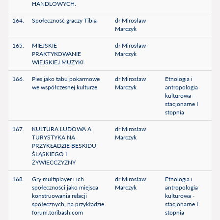
HANDLOWYCH.
164.
Społeczność graczy Tibia
dr Mirosław
Marczyk
165.
MIEJSKIE
dr Mirosław
PRAKTYKOWANIE
Marczyk
WIEJSKIEJ MUZYKI
166.
Pies jako tabu pokarmowe
dr Mirosław
Etnologia i
we współczesnej kulturze
Marczyk
antropologia
kulturowa -
stacjonarne I
stopnia
167.
KULTURA LUDOWA A
dr Mirosław
TURYSTYKA NA
Marczyk
PRZYKŁADZIE BESKIDU
ŚLĄSKIEGO I
ŻYWIECCZYZNY
168.
Gry multiplayer i ich
dr Mirosław
Etnologia i
społeczności jako miejsca
Marczyk
antropologia
konstruowania relacji
kulturowa -
społecznych, na przykładzie
stacjonarne I
forum.toribash.com
stopnia