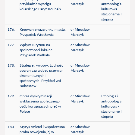
przykładzie wyścigu
Marczyk
antropologia
kolarskiego Paryż-Roubaix
kulturowa -
stacjonarne I
stopnia
176.
Kreowanie wizerunku miasta.
dr Mirosław
Przypadek Wrocławia
Marczyk
177.
Wpływ Turyzmu na
dr Mirosław
społeczności lokalne .
Marczyk
Przypadek Podhala.
178.
Strategie , wybory. Ludnośc
dr Mirosław
pogranicza wobec przemian
Marczyk
ekonomicznych i
społecznych. Przykład wsi
Boboszów.
179.
Obraz dyskryminacji i
dr Mirosław
Etnologia i
wykluczenia społecznego
Marczyk
antropologia
osób korygujących płeć w
kulturowa -
Polsce
stacjonarne I
stopnia
180.
Kryzys śmierci i współczesna
dr Mirosław
próba oswojenia jej w
Marczyk