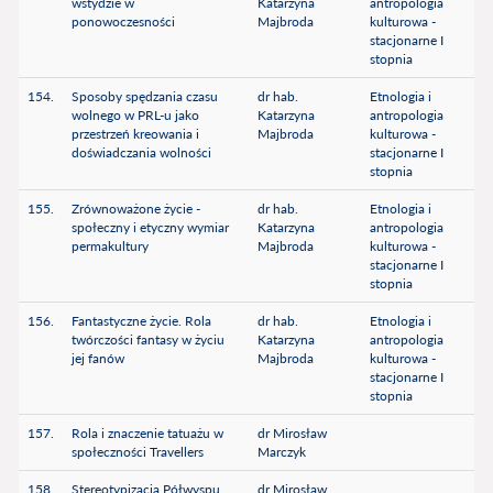
wstydzie w
Katarzyna
antropologia
ponowoczesności
Majbroda
kulturowa -
stacjonarne I
stopnia
154.
Sposoby spędzania czasu
dr hab.
Etnologia i
wolnego w PRL-u jako
Katarzyna
antropologia
przestrzeń kreowania i
Majbroda
kulturowa -
doświadczania wolności
stacjonarne I
stopnia
155.
Zrównoważone życie -
dr hab.
Etnologia i
społeczny i etyczny wymiar
Katarzyna
antropologia
permakultury
Majbroda
kulturowa -
stacjonarne I
stopnia
156.
Fantastyczne życie. Rola
dr hab.
Etnologia i
twórczości fantasy w życiu
Katarzyna
antropologia
jej fanów
Majbroda
kulturowa -
stacjonarne I
stopnia
157.
Rola i znaczenie tatuażu w
dr Mirosław
społeczności Travellers
Marczyk
158.
Stereotypizacja Półwyspu
dr Mirosław