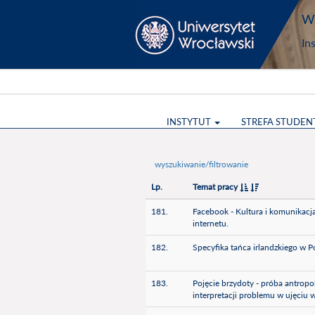
Wy
In
INSTYTUT
STREFA STUDEN
wyszukiwanie/filtrowanie
Lp.
Temat pracy
181.
Facebook - Kultura i komunikacj
internetu.
182.
Specyfika tańca irlandzkiego w P
183.
Pojęcie brzydoty - próba antropo
interpretacji problemu w ujęciu