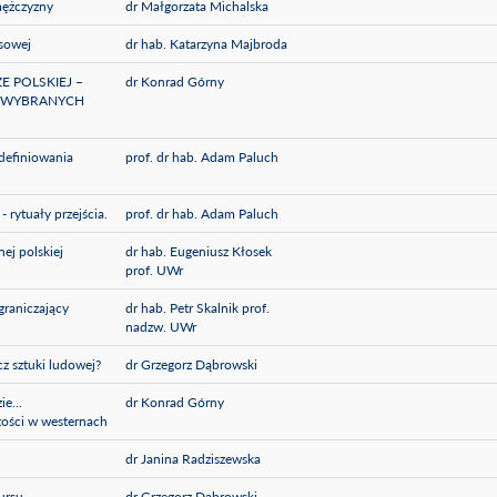
mężczyzny
dr Małgorzata Michalska
asowej
dr hab. Katarzyna Majbroda
 POLSKIEJ –
dr Konrad Górny
A WYBRANYCH
definiowania
prof. dr hab. Adam Paluch
 rytuały przejścia.
prof. dr hab. Adam Paluch
ej polskiej
dr hab. Eugeniusz Kłosek
prof. UWr
graniczający
dr hab. Petr Skalnik prof.
nadzw. UWr
z sztuki ludowej?
dr Grzegorz Dąbrowski
e...
dr Konrad Górny
tości w westernach
dr Janina Radziszewska
kursu
dr Grzegorz Dąbrowski