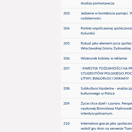
Analiza porównawcza
203.
Jedzenie w kontekście pamięci.
codzienności
204.
Portret współczesnej społecznośc
Kolumbii
205.
Rytuał jako element zycia społe
Wrocławskiej Gminy Żydowskiej
206.
Wizerunek kobiety w reklamie
207.
: KWESTIA TOŻSAMOŚCI NA P
STUDENTÓW POLSKIEGO POC
LITWY, BIAŁORUSI I UKRAINY
208.
Subkultura hipsterów - analiza zj
kulturowego w Polsce
209.
Życie chce dzieł i czynów. Perspe
naukowej Bronisława Malinowski
interdyscyplinarnym.
210.
Internetowi gracze jako społecz
wokół gry Aion na serwerze Tiam