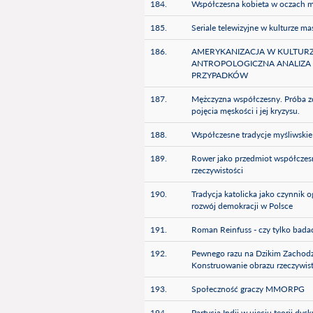
184.
Współczesna kobieta w oczach 
185.
Seriale telewizyjne w kulturze m
186.
AMERYKANIZACJA W KULTURZE
ANTROPOLOGICZNA ANALIZ
PRZYPADKÓW
187.
Mężczyzna współczesny. Próba z
pojęcia męskości i jej kryzysu.
188.
Współczesne tradycje myśliwskie -
189.
Rower jako przedmiot współczesn
rzeczywistości
190.
Tradycja katolicka jako czynnik o
rozwój demokracji w Polsce
191.
Roman Reinfuss - czy tylko badac
192.
Pewnego razu na Dzikim Zachodzi
Konstruowanie obrazu rzeczywis
193.
Społeczność graczy MMORPG
194.
Partycja Indii w ujęciu teorii dys