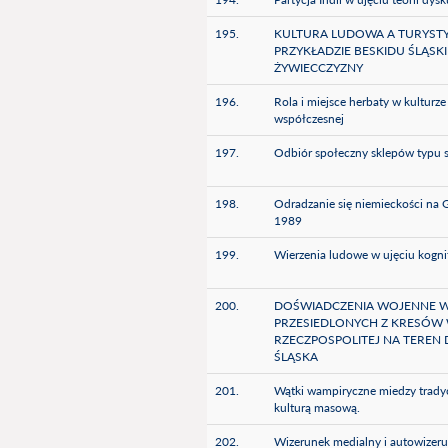
195.
KULTURA LUDOWA A TURYST
PRZYKŁADZIE BESKIDU ŚLĄSKI
ŻYWIECCZYZNY
196.
Rola i miejsce herbaty w kulturze
współczesnej
197.
Odbiór społeczny sklepów typu s
198.
Odradzanie się niemieckości na
1989
199.
Wierzenia ludowe w ujęciu kog
200.
DOŚWIADCZENIA WOJENNE W
PRZESIEDLONYCH Z KRESÓW 
RZECZPOSPOLITEJ NA TEREN
ŚLĄSKA
201.
Wątki wampiryczne miedzy trady
kulturą masową.
202.
Wizerunek medialny i autowizer