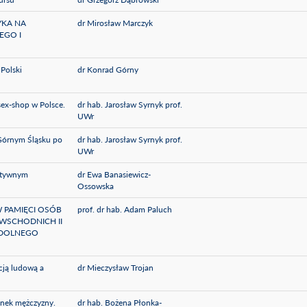
YKA NA
dr Mirosław Marczyk
EGO I
 Polski
dr Konrad Górny
ex-shop w Polsce.
dr hab. Jarosław Syrnyk prof.
UWr
 Górnym Śląsku po
dr hab. Jarosław Syrnyk prof.
UWr
nitywnym
dr Ewa Banasiewicz-
Ossowska
 PAMIĘCI OSÓB
prof. dr hab. Adam Paluch
WSCHODNICH II
 DOLNEGO
cją ludową a
dr Mieczysław Trojan
unek mężczyzny.
dr hab. Bożena Płonka-