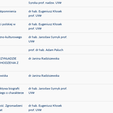
Syroka prof. nadzw. UWr
 Wspomnienia
dr hab. Eugeniusz Kłosek
prof. UWr
i polskiej w
dr hab. Eugeniusz Kłosek
prof. UWr
czno-kulturowego
dr hab. Jarosław Syrnyk prof.
UWr
prof. dr hab. Adam Paluch
RZYKŁADZIE
dr Janina Radziszewska
HODZENIA Z
awiska
dr Janina Radziszewska
ktywa biografii
dr hab. Jarosław Syrnyk prof.
ego o charakterze
UWr
ność. Zgromadzeni
dr hab. Eugeniusz Kłosek
at
prof. UWr