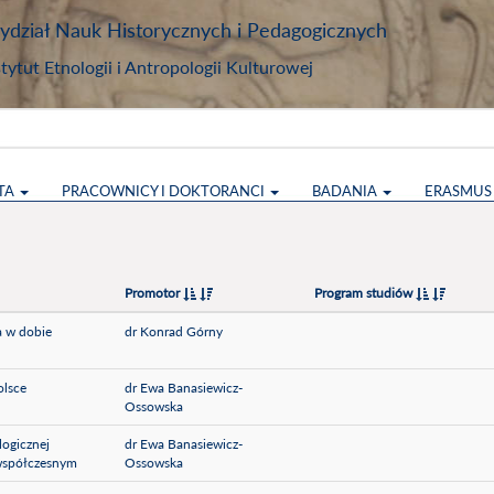
dział Nauk Historycznych i Pedagogicznych
stytut Etnologii i Antropologii Kulturowej
TA
PRACOWNICY I DOKTORANCI
BADANIA
ERASMU
Promotor
Program studiów
a w dobie
dr Konrad Górny
olsce
dr Ewa Banasiewicz-
Ossowska
logicznej
dr Ewa Banasiewicz-
 współczesnym
Ossowska