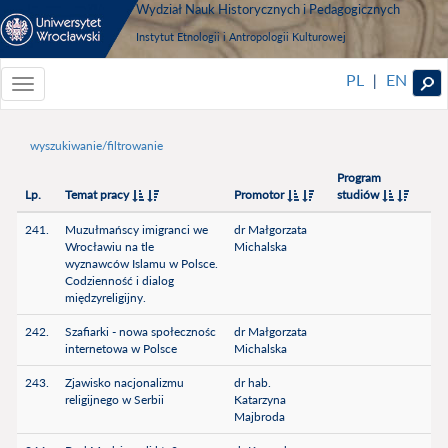
Wydział Nauk Historycznych i Pedagogicznych
Instytut Etnologii i Antropologii Kulturowej
PL
EN
|
Toggle
navigationToggle
navigation
wyszukiwanie/filtrowanie
Program
Lp.
Temat pracy
Promotor
studiów
241.
Muzułmańscy imigranci we
dr Małgorzata
Wrocławiu na tle
Michalska
wyznawców Islamu w Polsce.
Codzienność i dialog
międzyreligijny.
242.
Szafiarki - nowa społecznośc
dr Małgorzata
internetowa w Polsce
Michalska
243.
Zjawisko nacjonalizmu
dr hab.
religijnego w Serbii
Katarzyna
Majbroda