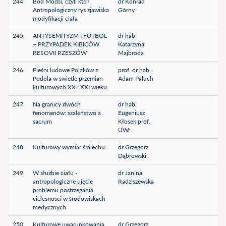
244.
Bod Modsi, czyli kto?
dr Konrad
Antropologiczny rys zjawiska
Górny
modyfikacji ciała
245.
ANTYSEMITYZM I FUTBOL
dr hab.
– PRZYPADEK KIBICÓW
Katarzyna
RESOVII RZESZÓW
Majbroda
246.
Pieśni ludowe Polaków z
prof. dr hab.
Podola w świetle przemian
Adam Paluch
kulturowych XX i XXI wieku
247.
Na granicy dwóch
dr hab.
fenomenów: szaleństwo a
Eugeniusz
sacrum
Kłosek prof.
UWr
248.
Kulturowy wymiar śmiechu.
dr Grzegorz
Dąbrowski
249.
W służbie ciału -
dr Janina
antropologiczne ujęcie
Radziszewska
problemu postrzegania
cielesności w środowiskach
medycznych
250.
Kulturowe uwarunkowania
dr Grzegorz