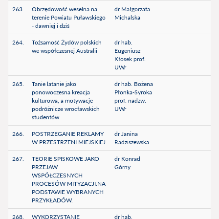
263.
Obrzędowość weselna na
dr Małgorzata
terenie Powiatu Puławskiego
Michalska
- dawniej i dziś
264.
Tożsamość Żydów polskich
dr hab.
we współczesnej Australii
Eugeniusz
Kłosek prof.
UWr
265.
Tanie latanie jako
dr hab. Bożena
ponowoczesna kreacja
Płonka-Syroka
kulturowa, a motywacje
prof. nadzw.
podróżnicze wrocławskich
UWr
studentów
266.
POSTRZEGANIE REKLAMY
dr Janina
W PRZESTRZENI MIEJSKIEJ
Radziszewska
267.
TEORIE SPISKOWE JAKO
dr Konrad
PRZEJAW
Górny
WSPÓŁCZESNYCH
PROCESÓW MITYZACJI.NA
PODSTAWIE WYBRANYCH
PRZYKŁADÓW.
268.
WYKORZYSTANIE
dr hab.