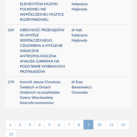
ELEMENTÓW MUZYKI
Katarzyna
FOLKOWEJ WE
Majbroda
WSPÓŁCZESNEJ MUZYCE
ROZRYWKOWEJ
269.
OBECNOŚĆ PRZESĄDÓW
dr hab.
W UMYŚLE
Katarzyna
WSPÓŁCZESNEGO
Majbroda
CZŁOWIEKA A MYŚLENIE
MAGICZNE.
ANTROPOLOGICZNA
ANALIZA ZJAWISKA NA
PODSTAWIE WYBRANYCH
PRZYKŁADÓW
270.
Kościół Jezusa Chrystusa
dr Ewa
Świętych w Dniach
Banasiewicz-
Ostatnich na przykładzie
Ossowska
Gminy Wrocławskiej
Kościoła mormonów
1
2
3
4
5
6
7
8
9
10
11
12
13