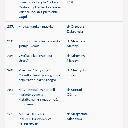
przykładzie książki Carlosa
UWr
Castanedy Nauki don Juana.
Wiedza Indian z plemienia
Yaqui.
257.
Między nauką i muzyką
dr Grzegorz
Dąbrowski
258.
Społeczność lokalna miasta i
dr Mirosław
gminy Syców.
Marczyk
259.
Wróżka lekarstwem na
dr Mirosław
stresy?
Marczyk
260.
Przejawy " Mityzacji "
dr Mieczysław
Ośrodka Turystycznego ( na
Trojan
przykładzie Zakopanego).
261.
Mity "Inności" w narracji
dr Konrad
marketingowej a
Górny
kształtowanie świadomości
młodzieży.
262.
MODA ULICZNA
dr Małgorzata
PREZENTOWANA W
Michalska
INTERNECIE