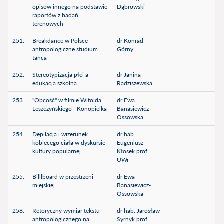
opisów innego na podstawie
Dąbrowski
raportów z badań
terenowych
251.
Breakdance w Polsce -
dr Konrad
antropologiczne studium
Górny
tańca
252.
Stereotypizacja płci a
dr Janina
edukacja szkolna
Radziszewska
253.
"Obcość" w filmie Witolda
dr Ewa
Leszczyńskiego - Konopielka
Banasiewicz-
Ossowska
254.
Depilacja i wizerunek
dr hab.
kobiecego ciała w dyskursie
Eugeniusz
kultury popularnej
Kłosek prof.
UWr
255.
Billlboard w przestrzeni
dr Ewa
miejskiej
Banasiewicz-
Ossowska
256.
Retoryczny wymiar tekstu
dr hab. Jarosław
antropologicznego na
Syrnyk prof.