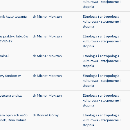
kulturowa - stacjonarne I
stopnia
nik kształtowania
dr Michał Mokrzan
Etnologia i antropologia
kulturowa - stacjonarne I
stopnia
az praktyki kibiców
dr Michał Mokrzan
Etnologia i antropologia
COVID-19
kulturowa - stacjonarne I
stopnia
balna i
dr Michał Mokrzan
Etnologia i antropologia
kulturowa - stacjonarne I
stopnia
powy fandom w
dr Michał Mokrzan
Etnologia i antropologia
kulturowa - stacjonarne I
stopnia
ogiczna analiza
dr Michał Mokrzan
Etnologia i antropologia
kulturowa - stacjonarne I
stopnia
e w opiniach osób
dr Konrad Górny
Etnologia i antropologia
ynek, Dnia Kobiet i
kulturowa - stacjonarne I
stopnia