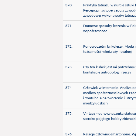
370.
Praktyka tatuażu w nurcie sztuki 
Percepcja i autopercepcja zawodu
zawodowej wykonawców tatuaż
371.
Domowe sposoby leczenia w Polsc
współczesność
372.
Ponowocześni brikolerzy. Moda 
tożsamości młodzieży licealnej
373.
Czy ten kubek jest mi potrzebny
kontekście antropologii rzeczy
374.
Człowiek w Internecie. Analiza o
mediów społecznościowych Face
i Youtube`a na tworzenie i utrzym
międzyludzkich
375.
Vintage - od wyznacznika statusu
szeroko pojętego hobby zbierack
376.
Relacje człowiek-smartphone. 