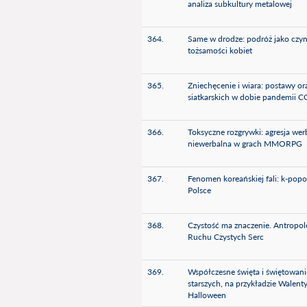
analiza subkultury metalowej
364.
Same w drodze: podróż jako czyn
tożsamości kobiet
365.
Zniechęcenie i wiara: postawy or
siatkarskich w dobie pandemii 
366.
Toksyczne rozgrywki: agresja wer
niewerbalna w grach MMORPG
367.
Fenomen koreańskiej fali: k-po
Polsce
368.
Czystość ma znaczenie. Antropol
Ruchu Czystych Serc
369.
Współczesne święta i świętowani
starszych, na przykładzie Walent
Halloween