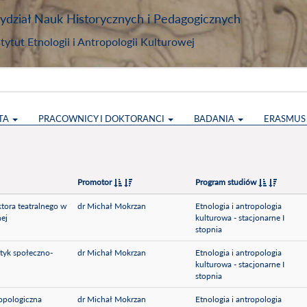
dział Nauk Historycznych i Pedagogicznych
stytut Etnologii i Antropologii Kulturowej
TA
PRACOWNICY I DOKTORANCI
BADANIA
ERASMU
Promotor
Program studiów
tora teatralnego w
dr Michał Mokrzan
Etnologia i antropologia
nej
kulturowa - stacjonarne I
stopnia
aktyk społeczno-
dr Michał Mokrzan
Etnologia i antropologia
kulturowa - stacjonarne I
stopnia
opologiczna
dr Michał Mokrzan
Etnologia i antropologia