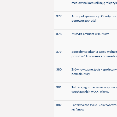
mediów na komunikację międzyl
377.
Antropologia emocji. O wstydzie
ponowoczesności
378.
Muzyka ambient w kulturze
379.
Sposoby spędzania czasu wolneg
przestrzeń kreowania i doświadc
380.
Zrównoważone życie - społeczny 
permakultury
381.
Tatuaż i jego znaczenie w społec
wrocławskich w XXI wieku.
382.
Fantastyczne życie. Rola twórczo
jej fanów