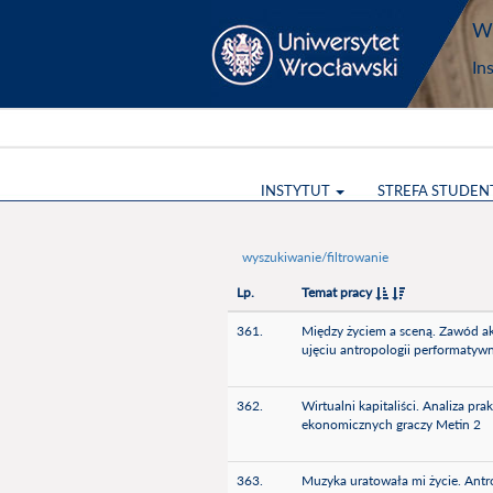
Wy
In
INSTYTUT
STREFA STUDEN
wyszukiwanie/filtrowanie
Lp.
Temat pracy
361.
Między życiem a sceną. Zawód ak
ujęciu antropologii performatyw
362.
Wirtualni kapitaliści. Analiza pr
ekonomicznych graczy Metin 2
363.
Muzyka uratowała mi życie. Antr