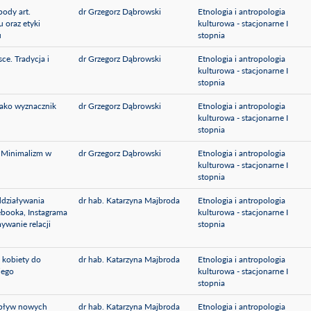
body art.
dr Grzegorz Dąbrowski
Etnologia i antropologia
 oraz etyki
kulturowa - stacjonarne I
u
stopnia
e. Tradycja i
dr Grzegorz Dąbrowski
Etnologia i antropologia
kulturowa - stacjonarne I
stopnia
jako wyznacznik
dr Grzegorz Dąbrowski
Etnologia i antropologia
kulturowa - stacjonarne I
stopnia
? Minimalizm w
dr Grzegorz Dąbrowski
Etnologia i antropologia
kulturowa - stacjonarne I
stopnia
ddziaływania
dr hab. Katarzyna Majbroda
Etnologia i antropologia
booka, Instagrama
kulturowa - stacjonarne I
ywanie relacji
stopnia
 kobiety do
dr hab. Katarzyna Majbroda
Etnologia i antropologia
iego
kulturowa - stacjonarne I
stopnia
Wpływ nowych
dr hab. Katarzyna Majbroda
Etnologia i antropologia