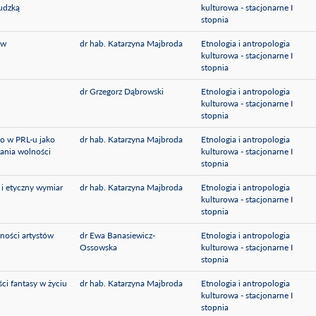
udzką
kulturowa - stacjonarne I
stopnia
 w
dr hab. Katarzyna Majbroda
Etnologia i antropologia
kulturowa - stacjonarne I
stopnia
dr Grzegorz Dąbrowski
Etnologia i antropologia
kulturowa - stacjonarne I
stopnia
o w PRL-u jako
dr hab. Katarzyna Majbroda
Etnologia i antropologia
zania wolności
kulturowa - stacjonarne I
stopnia
i etyczny wymiar
dr hab. Katarzyna Majbroda
Etnologia i antropologia
kulturowa - stacjonarne I
stopnia
zności artystów
dr Ewa Banasiewicz-
Etnologia i antropologia
Ossowska
kulturowa - stacjonarne I
stopnia
ści fantasy w życiu
dr hab. Katarzyna Majbroda
Etnologia i antropologia
kulturowa - stacjonarne I
stopnia