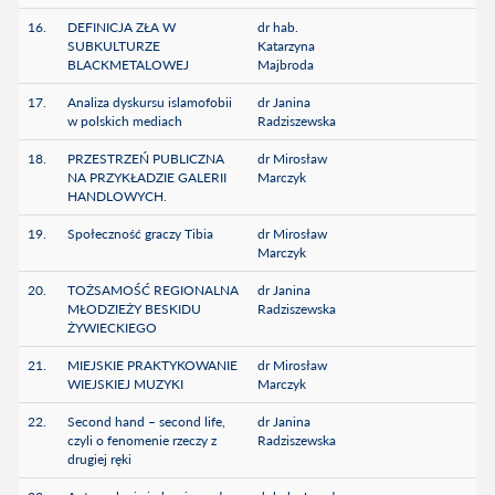
16.
DEFINICJA ZŁA W
dr hab.
SUBKULTURZE
Katarzyna
BLACKMETALOWEJ
Majbroda
17.
Analiza dyskursu islamofobii
dr Janina
w polskich mediach
Radziszewska
18.
PRZESTRZEŃ PUBLICZNA
dr Mirosław
NA PRZYKŁADZIE GALERII
Marczyk
HANDLOWYCH.
19.
Społeczność graczy Tibia
dr Mirosław
Marczyk
20.
TOŻSAMOŚĆ REGIONALNA
dr Janina
MŁODZIEŻY BESKIDU
Radziszewska
ŻYWIECKIEGO
21.
MIEJSKIE PRAKTYKOWANIE
dr Mirosław
WIEJSKIEJ MUZYKI
Marczyk
22.
Second hand – second life,
dr Janina
czyli o fenomenie rzeczy z
Radziszewska
drugiej ręki