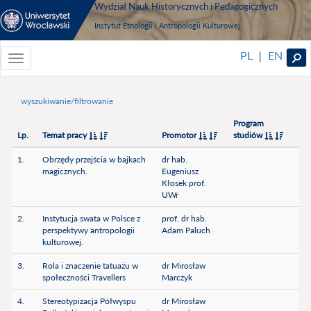
Wydział Nauk Historycznych i Pedagogicznych
Instytut Etnologii i Antropologii Kulturowej
PL
EN
|
Toggle
navigationToggle
navigation
wyszukiwanie/filtrowanie
Program
Lp.
Temat pracy
Promotor
studiów
1.
Obrzędy przejścia w bajkach
dr hab.
magicznych.
Eugeniusz
Kłosek prof.
UWr
2.
Instytucja swata w Polsce z
prof. dr hab.
perspektywy antropologii
Adam Paluch
kulturowej.
3.
Rola i znaczenie tatuażu w
dr Mirosław
społeczności Travellers
Marczyk
4.
Stereotypizacja Półwyspu
dr Mirosław