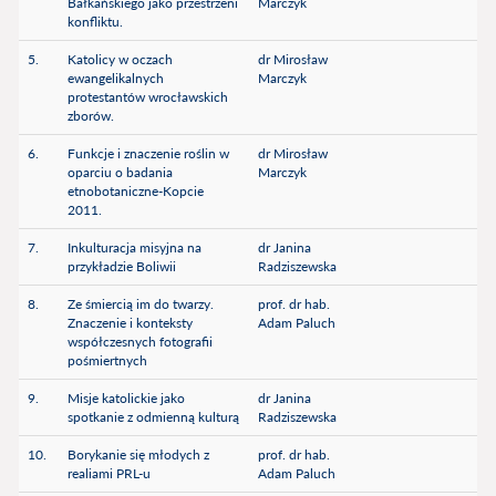
Bałkańskiego jako przestrzeni
Marczyk
konfliktu.
5.
Katolicy w oczach
dr Mirosław
ewangelikalnych
Marczyk
protestantów wrocławskich
zborów.
6.
Funkcje i znaczenie roślin w
dr Mirosław
oparciu o badania
Marczyk
etnobotaniczne-Kopcie
2011.
7.
Inkulturacja misyjna na
dr Janina
przykładzie Boliwii
Radziszewska
8.
Ze śmiercią im do twarzy.
prof. dr hab.
Znaczenie i konteksty
Adam Paluch
współczesnych fotografii
pośmiertnych
9.
Misje katolickie jako
dr Janina
spotkanie z odmienną kulturą
Radziszewska
10.
Borykanie się młodych z
prof. dr hab.
realiami PRL-u
Adam Paluch