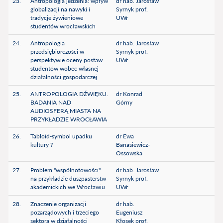
23.
Antropologia jedzenia: wpływ
dr hab. Jarosław
globalizacji na nawyki i
Syrnyk prof.
tradycje żywieniowe
UWr
studentów wrocławskich
24.
Antropologia
dr hab. Jarosław
przedsiębiorczości w
Syrnyk prof.
perspektywie oceny postaw
UWr
studentów wobec własnej
działalności gospodarczej
25.
ANTROPOLOGIA DŹWIĘKU.
dr Konrad
BADANIA NAD
Górny
AUDIOSFERĄ MIASTA NA
PRZYKŁADZIE WROCŁAWIA
26.
Tabloid-symbol upadku
dr Ewa
kultury ?
Banasiewicz-
Ossowska
27.
Problem "wspólnotowości"
dr hab. Jarosław
na przykładzie duszpasterstw
Syrnyk prof.
akademickich we Wrocławiu
UWr
28.
Znaczenie organizacji
dr hab.
pozarządowych i trzeciego
Eugeniusz
sektora w działalności
Kłosek prof.