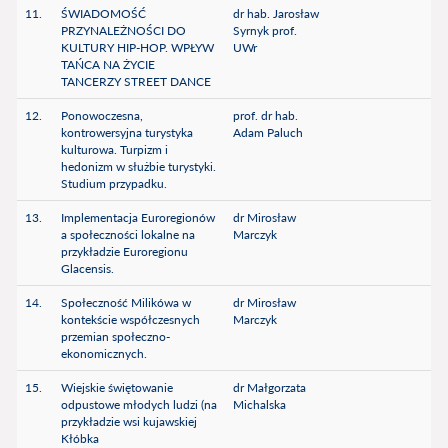
11.
ŚWIADOMOŚĆ
dr hab. Jarosław
PRZYNALEŻNOŚCI DO
Syrnyk prof.
KULTURY HIP-HOP. WPŁYW
UWr
TAŃCA NA ŻYCIE
TANCERZY STREET DANCE
12.
Ponowoczesna,
prof. dr hab.
kontrowersyjna turystyka
Adam Paluch
kulturowa. Turpizm i
hedonizm w służbie turystyki.
Studium przypadku.
13.
Implementacja Euroregionów
dr Mirosław
a społeczności lokalne na
Marczyk
przykładzie Euroregionu
Glacensis.
14.
Społeczność Milikówa w
dr Mirosław
kontekście współczesnych
Marczyk
przemian społeczno-
ekonomicznych.
15.
Wiejskie świętowanie
dr Małgorzata
odpustowe młodych ludzi (na
Michalska
przykładzie wsi kujawskiej
Kłóbka