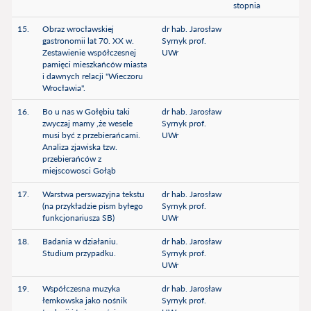
stopnia
15.
Obraz wrocławskiej
dr hab. Jarosław
gastronomii lat 70. XX w.
Syrnyk prof.
Zestawienie współczesnej
UWr
pamięci mieszkańców miasta
i dawnych relacji "Wieczoru
Wrocławia".
16.
Bo u nas w Gołębiu taki
dr hab. Jarosław
zwyczaj mamy ,że wesele
Syrnyk prof.
musi być z przebierańcami.
UWr
Analiza zjawiska tzw.
przebierańców z
miejscowosci Gołąb
17.
Warstwa perswazyjna tekstu
dr hab. Jarosław
(na przykładzie pism byłego
Syrnyk prof.
funkcjonariusza SB)
UWr
18.
Badania w działaniu.
dr hab. Jarosław
Studium przypadku.
Syrnyk prof.
UWr
19.
Współczesna muzyka
dr hab. Jarosław
łemkowska jako nośnik
Syrnyk prof.