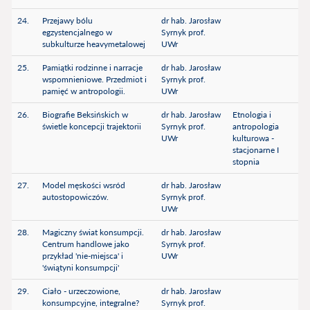
24.
Przejawy bólu
dr hab. Jarosław
egzystencjalnego w
Syrnyk prof.
subkulturze heavymetalowej
UWr
25.
Pamiątki rodzinne i narracje
dr hab. Jarosław
wspomnieniowe. Przedmiot i
Syrnyk prof.
pamięć w antropologii.
UWr
26.
Biografie Beksińskich w
dr hab. Jarosław
Etnologia i
świetle koncepcji trajektorii
Syrnyk prof.
antropologia
UWr
kulturowa -
stacjonarne I
stopnia
27.
Model męskości wsród
dr hab. Jarosław
autostopowiczów.
Syrnyk prof.
UWr
28.
Magiczny świat konsumpcji.
dr hab. Jarosław
Centrum handlowe jako
Syrnyk prof.
przykład 'nie-miejsca' i
UWr
'świątyni konsumpcji'
29.
Ciało - urzeczowione,
dr hab. Jarosław
konsumpcyjne, integralne?
Syrnyk prof.