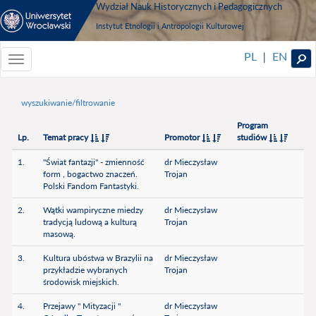
Wydział Nauk Historycznych i Pedagogicznych
Instytut Etnologii i Antropologii Kulturowej
PL
EN
|
Toggle
navigationToggle
navigation
wyszukiwanie/filtrowanie
Program
Lp.
Temat pracy
Promotor
studiów
1.
"Świat fantazji" - zmienność
dr Mieczysław
form , bogactwo znaczeń.
Trojan
Polski Fandom Fantastyki.
2.
Wątki wampiryczne miedzy
dr Mieczysław
tradycją ludową a kulturą
Trojan
masową.
3.
Kultura ubóstwa w Brazylii na
dr Mieczysław
przykładzie wybranych
Trojan
środowisk miejskich.
4.
Przejawy " Mityzacji "
dr Mieczysław