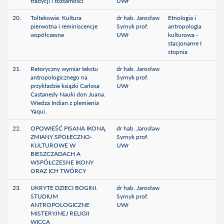
tradycji i tożsamości
UWr
20.
Toltekowie. Kultura
dr hab. Jarosław
Etnologia i
pierwotna i reminiscencje
Syrnyk prof.
antropologia
współczesne
UWr
kulturowa -
stacjonarne I
stopnia
21.
Retoryczny wymiar tekstu
dr hab. Jarosław
antropologicznego na
Syrnyk prof.
przykładzie książki Carlosa
UWr
Castanedy Nauki don Juana.
Wiedza Indian z plemienia
Yaqui.
22.
OPOWIEŚĆ PISANA IKONĄ.
dr hab. Jarosław
ZMIANY SPOŁECZNO-
Syrnyk prof.
KULTUROWE W
UWr
BIESZCZADACH A
WSPÓŁCZESNE IKONY
ORAZ ICH TWÓRCY
23.
UKRYTE DZIECI BOGINI.
dr hab. Jarosław
STUDIUM
Syrnyk prof.
ANTROPOLOGICZNE
UWr
MISTERYJNEJ RELIGII
WICCA