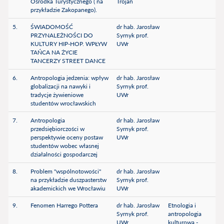
Ośrodka Turystycznego ( na
Trojan
przykładzie Zakopanego).
5.
ŚWIADOMOŚĆ
dr hab. Jarosław
PRZYNALEŻNOŚCI DO
Syrnyk prof.
KULTURY HIP-HOP. WPŁYW
UWr
TAŃCA NA ŻYCIE
TANCERZY STREET DANCE
6.
Antropologia jedzenia: wpływ
dr hab. Jarosław
globalizacji na nawyki i
Syrnyk prof.
tradycje żywieniowe
UWr
studentów wrocławskich
7.
Antropologia
dr hab. Jarosław
przedsiębiorczości w
Syrnyk prof.
perspektywie oceny postaw
UWr
studentów wobec własnej
działalności gospodarczej
8.
Problem "wspólnotowości"
dr hab. Jarosław
na przykładzie duszpasterstw
Syrnyk prof.
akademickich we Wrocławiu
UWr
9.
Fenomen Harrego Pottera
dr hab. Jarosław
Etnologia i
Syrnyk prof.
antropologia
UWr
kulturowa -