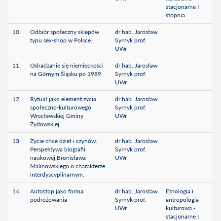
stacjonarne I
stopnia
10.
Odbiór społeczny sklepów
dr hab. Jarosław
typu sex-shop w Polsce.
Syrnyk prof.
UWr
11.
Odradzanie się niemieckości
dr hab. Jarosław
na Górnym Śląsku po 1989
Syrnyk prof.
UWr
12.
Rytuał jako element zycia
dr hab. Jarosław
społeczno-kulturowego
Syrnyk prof.
Wrocławskiej Gminy
UWr
Żydowskiej
13.
Życie chce dzieł i czynów.
dr hab. Jarosław
Perspektywa biografii
Syrnyk prof.
naukowej Bronisława
UWr
Malinowskiego o charakterze
interdyscyplinarnym.
14.
Autostop jako forma
dr hab. Jarosław
Etnologia i
podróżowania
Syrnyk prof.
antropologia
UWr
kulturowa -
stacjonarne I