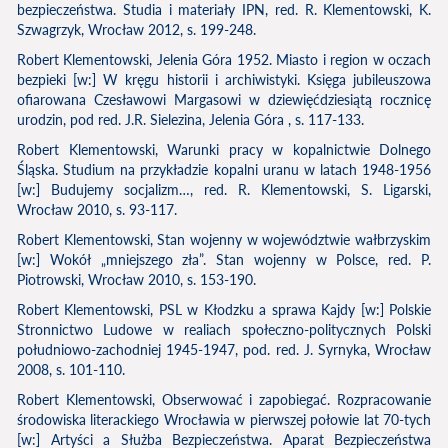
bezpieczeństwa. Studia i materiały IPN, red. R. Klementowski, K.
Szwagrzyk, Wrocław 2012, s. 199-248.
Robert Klementowski, Jelenia Góra 1952. Miasto i region w oczach
bezpieki [w:] W kręgu historii i archiwistyki. Księga jubileuszowa
ofiarowana Czesławowi Margasowi w dziewięćdziesiątą rocznicę
urodzin, pod red. J.R. Sielezina, Jelenia Góra , s. 117-133.
Robert Klementowski, Warunki pracy w kopalnictwie Dolnego
Śląska. Studium na przykładzie kopalni uranu w latach 1948-1956
[w:] Budujemy socjalizm…, red. R. Klementowski, S. Ligarski,
Wrocław 2010, s. 93-117.
Robert Klementowski, Stan wojenny w województwie wałbrzyskim
[w:] Wokół „mniejszego zła”. Stan wojenny w Polsce, red. P.
Piotrowski, Wrocław 2010, s. 153-190.
Robert Klementowski, PSL w Kłodzku a sprawa Kajdy [w:] Polskie
Stronnictwo Ludowe w realiach społeczno-politycznych Polski
południowo-zachodniej 1945-1947, pod. red. J. Syrnyka, Wrocław
2008, s. 101-110.
Robert Klementowski, Obserwować i zapobiegać. Rozpracowanie
środowiska literackiego Wrocławia w pierwszej połowie lat 70-tych
[w:] Artyści a Służba Bezpieczeństwa. Aparat Bezpieczeństwa