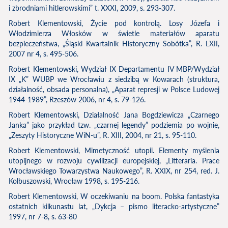
i zbrodniami hitlerowskimi” t. XXXI, 2009, s. 293-307.
Robert Klementowski, Życie pod kontrolą. Losy Józefa i
Włodzimierza Włosków w świetle materiałów aparatu
bezpieczeństwa, „Śląski Kwartalnik Historyczny Sobótka”, R. LXII,
2007 nr 4, s. 495-506.
Robert Klementowski, Wydział IX Departamentu IV MBP/Wydział
IX „K” WUBP we Wrocławiu z siedzibą w Kowarach (struktura,
działalność, obsada personalna), „Aparat represji w Polsce Ludowej
1944-1989”, Rzeszów 2006, nr 4, s. 79-126.
Robert Klementowski, Działalność Jana Bogdziewicza „Czarnego
Janka” jako przykład tzw. „czarnej legendy” podziemia po wojnie,
„Zeszyty Historyczne WiN-u”, R. XIII, 2004, nr 21, s. 95-110.
Robert Klementowski, Mimetyczność utopii. Elementy myślenia
utopijnego w rozwoju cywilizacji europejskiej, „Litteraria. Prace
Wrocławskiego Towarzystwa Naukowego”, R. XXIX, nr 254, red. J.
Kolbuszowski, Wrocław 1998, s. 195-216.
Robert Klementowski, W oczekiwaniu na boom. Polska fantastyka
ostatnich kilkunastu lat, „Dykcja – pismo literacko-artystyczne”
1997, nr 7-8, s. 63-80