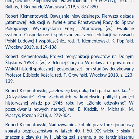
dedykowane Zbigniewowi Nawrockiemu (1959-2017), red. T.
Balbus, J. Bednarek, Warszawa 2019, s. 377-390.
Robert Klementowski, Oswajanie niewidzialnego. Pierwsza dekada
„atomowej” edukacji w świetle prac Państwowej Rady do Spraw
Pokojowego Wykorzystania Energii Atomowej, [w:] Ewolucje
systemu. Gospodarcze i społeczne znaczenie edukacji w czasach
Polski Ludowej i współcześnie., red. R. Klementowski, K. Popiński,
Wrocław 2019, s. 119-136.
Robert Klementowski, Projekt reorganizacji powiatów na Dolnym
Śląsku w 1953 r. [w:] Z Jeleniej Góry do Wrocławia i z powrotem.
Wokół historii społecznej i gospodarczej. Tom studiów dedykowany
Profesor Elżbiecie Kościk, red. T. Głowiński, Wrocław 2018, s. 123-
139.
Robert Klementowski, „…szli wszędzie, dokąd ich partia posłała…” –
„Odzyskiwanie” Ziem Zachodnich w kontekście polityki pamięci
historycznej władz po 1945 roku [w:] „Ziemie odzyskane”. W
poszukiwaniu nowych narracji, red. E. Kledzik, M. Michalski, M.
Praczyk, Poznań 2018, s. 279-304.
Robert Klementowski, Nadużywanie alkoholu przez funkcjonariuszy
aparatu bezpieczeństwa w latach 40. i 50. XX wieku : skala i
znaczenie zjawiska [w:] „Jabłka zaś ziemne, a po teraźniejszemu