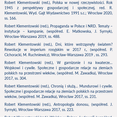
Robert Klementowski (red.), Polska w nowej rzeczywistości. Rok
1945 z perspektywy gospodarczej i społecznej, red. R.
Klementowski, Wyd. Gajt Wydawnictwo 1991 s.c.; Wrocław 2020,
ss. 166.
Robert Klementowski (red.), Propaganda w Polsce i NRD. Tematy –
instytucje – kampanie, (współred. E. Matkowska, J. Syrnyk),
Wrocław-Warszawa 2019, ss. 488.
Robert Klementowski (red.), Dni, które wstrząsnęły światem?
Rewolucje w imperium rosyjskim w 2017 r., (współred. P.
Cichoracki, M. Ruchniewicz), Wrocław-Warszawa 2019 , ss. 293.
Robert Klementowski (red.), W garnizonie i na kwaterze…
Wojskowi i cywile. Społeczne i gospodarcze relacje na ziemiach
polskich na przestrzeni wieków, (współred. M. Zawadka), Wrocław
2017, ss. 304.
Robert Klementowski (red.), Chronią i służą… Mundurowi i cywile.
Społeczne i gospodarcze relacje na ziemiach polskich na przestrzeni
wieków, (współred. M. Zawadka), Wrocław 2017, ss. 231.
Robert Klementowski (red.), Antropologia donosu, (współred. J.
Syrnyk), Wrocław-Warszawa 2017, ss. 223.