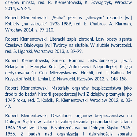
dziejów miasta, red. R. Klementowski, K. Szwagrzyk, Wrocław
2014, s. 9-24.
Robert Klementowski, „Słaba” płeć w „siłowym” resorcie [w:]
Kobiety „na zakręcie” 1933-1989, red. E. Chabros, A. Klarman,
Wrocław 2014, s. 97-110.
Robert Klementowski, Literacki zapis zbrodni. Losy poety agenta
Czesława Białowąsa [w:] Twórcy na służbie. W służbie twórczości,
red. S. Ligarski, Warszawa 2013, s. 89-99.
Robert Klementowski, Śmierć Romana Jedwabińskiego „Lwa”.
Relacja mjr. Henryka Kola [w:] Żołnierzowi Niepodległej. Księga
dedykowana śp. Gen. Mieczysławowi Huchli, red. T. Balbus, M.
Krzysztofiński, E. Leniart, Z. Nawrocki, Rzeszów 2012, s. 148-158.
Robert Klementowski, Materiały organów bezpieczeństwa jako
źródło do badań historii gospodarczej [w:] Z dziejów przemysłu po
1945 roku, red. E. Kościk, R. Klementowski, Wrocław 2012, s. 33-
42.
Robert Klementowski, Działalność organów bezpieczeństwa na
Dolnym Śląsku w zakresie zabezpieczania gospodarki w latach
1945-1956 [w:] Urząd Bezpieczeństwa na Dolnym Śląsku 1945-
1956. Z badań nad organizacją i działalnością aparatu