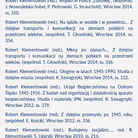
Robert Klementowski (red.), Wojsko w Polsce „Ludowej”, (współred.
J. Nowosielska-Sobel, P. Piotrowski, G. Strauchold), Wrocław 2014,
ss. 310.
Robert Klementowski (red.), Na lądzie, w wodzie i w powietrzu… Z
dziejów transportu i komunikacji na ziemiach polskich na
przestrzeni wieków, (współred. T. Głowiński), Wrocław 2014, ss.
354.
Robert Klementowski (red.), Mkną po szynach… Z dziejów
transportu i komunikacji na ziemiach polskich na przestrzeni
wieków, (współred. T. Głowiński), Wrocław 2014, ss. 336.
Robert Klementowski (red.), Głogów w latach 1945-1990. Studia z
dziejów miasta, (współred. K. Szwagrzyk), Wrocław 2014, ss. 152.
Robert Klementowski (red.), Urząd Bezpieczeństwa na Dolnym
Śląsku 1945-1956. Z badań nad organizacją i działalnością aparatu
bezpieczeństwa. Studia i materiały IPN, (współred. K. Szwagrzyk),
Wrocław 2012, ss. 379.
Robert Klementowski (red), Z dziejów przemysłu po 1945 roku,
(współred. E. Kościk), Wrocław 2012, ss. 336.
Robert Klementowski (red.), Budujemy socjalizm…, red. R.
Klementowski, S. Ligarski, Wrocław 2010, ss. 216.