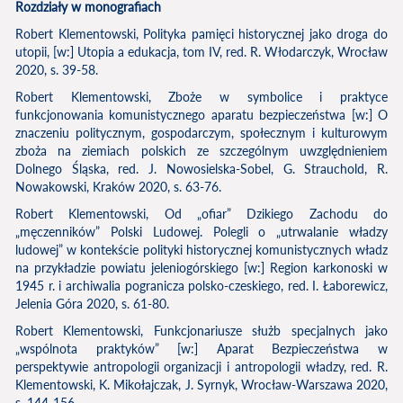
Rozdziały w monografiach
Robert Klementowski, Polityka pamięci historycznej jako droga do
utopii, [w:] Utopia a edukacja, tom IV, red. R. Włodarczyk, Wrocław
2020, s. 39-58.
Robert Klementowski, Zboże w symbolice i praktyce
funkcjonowania komunistycznego aparatu bezpieczeństwa [w:] O
znaczeniu politycznym, gospodarczym, społecznym i kulturowym
zboża na ziemiach polskich ze szczególnym uwzględnieniem
Dolnego Śląska, red. J. Nowosielska-Sobel, G. Strauchold, R.
Nowakowski, Kraków 2020, s. 63-76.
Robert Klementowski, Od „ofiar” Dzikiego Zachodu do
„męczenników” Polski Ludowej. Polegli o „utrwalanie władzy
ludowej” w kontekście polityki historycznej komunistycznych władz
na przykładzie powiatu jeleniogórskiego [w:] Region karkonoski w
1945 r. i archiwalia pogranicza polsko-czeskiego, red. I. Łaborewicz,
Jelenia Góra 2020, s. 61-80.
Robert Klementowski, Funkcjonariusze służb specjalnych jako
„wspólnota praktyków” [w:] Aparat Bezpieczeństwa w
perspektywie antropologii organizacji i antropologii władzy, red. R.
Klementowski, K. Mikołajczak, J. Syrnyk, Wrocław-Warszawa 2020,
s. 144-156.