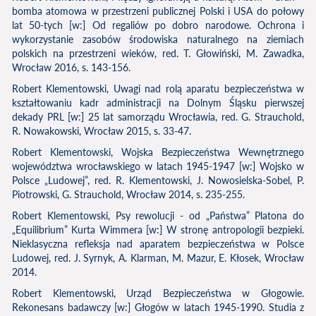
bomba atomowa w przestrzeni publicznej Polski i USA do połowy
lat 50-tych [w:] Od regaliów po dobro narodowe. Ochrona i
wykorzystanie zasobów środowiska naturalnego na ziemiach
polskich na przestrzeni wieków, red. T. Głowiński, M. Zawadka,
Wrocław 2016, s. 143-156.
Robert Klementowski, Uwagi nad rolą aparatu bezpieczeństwa w
kształtowaniu kadr administracji na Dolnym Śląsku pierwszej
dekady PRL [w:] 25 lat samorządu Wrocławia, red. G. Strauchold,
R. Nowakowski, Wrocław 2015, s. 33-47.
Robert Klementowski, Wojska Bezpieczeństwa Wewnętrznego
województwa wrocławskiego w latach 1945-1947 [w:] Wojsko w
Polsce „Ludowej”, red. R. Klementowski, J. Nowosielska-Sobel, P.
Piotrowski, G. Strauchold, Wrocław 2014, s. 235-255.
Robert Klementowski, Psy rewolucji - od „Państwa” Platona do
„Equilibrium” Kurta Wimmera [w:] W stronę antropologii bezpieki.
Nieklasyczna refleksja nad aparatem bezpieczeństwa w Polsce
Ludowej, red. J. Syrnyk, A. Klarman, M. Mazur, E. Kłosek, Wrocław
2014.
Robert Klementowski, Urząd Bezpieczeństwa w Głogowie.
Rekonesans badawczy [w:] Głogów w latach 1945-1990. Studia z