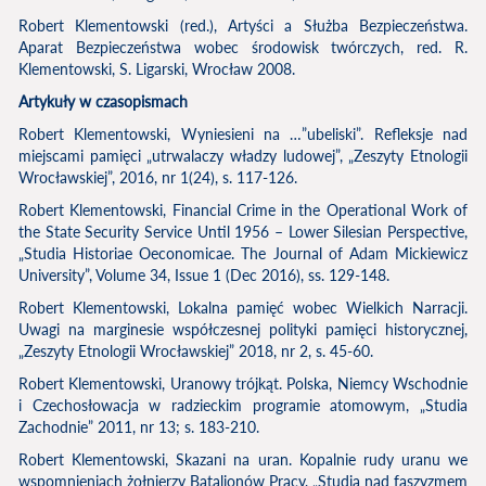
Robert Klementowski (red.), Artyści a Służba Bezpieczeństwa.
Aparat Bezpieczeństwa wobec środowisk twórczych, red. R.
Klementowski, S. Ligarski, Wrocław 2008.
Artykuły w czasopismach
Robert Klementowski, Wyniesieni na …”ubeliski”. Refleksje nad
miejscami pamięci „utrwalaczy władzy ludowej”, „Zeszyty Etnologii
Wrocławskiej”, 2016, nr 1(24), s. 117-126.
Robert Klementowski, Financial Crime in the Operational Work of
the State Security Service Until 1956 – Lower Silesian Perspective,
„Studia Historiae Oeconomicae. The Journal of Adam Mickiewicz
University”, Volume 34, Issue 1 (Dec 2016), ss. 129-148.
Robert Klementowski, Lokalna pamięć wobec Wielkich Narracji.
Uwagi na marginesie współczesnej polityki pamięci historycznej,
„Zeszyty Etnologii Wrocławskiej” 2018, nr 2, s. 45-60.
Robert Klementowski, Uranowy trójkąt. Polska, Niemcy Wschodnie
i Czechosłowacja w radzieckim programie atomowym, „Studia
Zachodnie” 2011, nr 13; s. 183-210.
Robert Klementowski, Skazani na uran. Kopalnie rudy uranu we
wspomnieniach żołnierzy Batalionów Pracy, „Studia nad faszyzmem