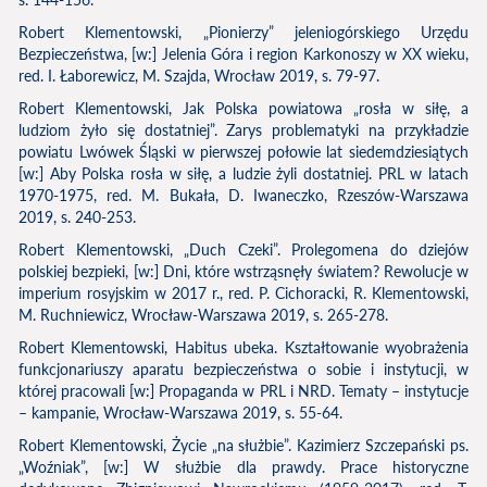
Robert Klementowski, „Pionierzy” jeleniogórskiego Urzędu
Bezpieczeństwa, [w:] Jelenia Góra i region Karkonoszy w XX wieku,
red. I. Łaborewicz, M. Szajda, Wrocław 2019, s. 79-97.
Robert Klementowski, Jak Polska powiatowa „rosła w siłę, a
ludziom żyło się dostatniej”. Zarys problematyki na przykładzie
powiatu Lwówek Śląski w pierwszej połowie lat siedemdziesiątych
[w:] Aby Polska rosła w siłę, a ludzie żyli dostatniej. PRL w latach
1970-1975, red. M. Bukała, D. Iwaneczko, Rzeszów-Warszawa
2019, s. 240-253.
Robert Klementowski, „Duch Czeki”. Prolegomena do dziejów
polskiej bezpieki, [w:] Dni, które wstrząsnęły światem? Rewolucje w
imperium rosyjskim w 2017 r., red. P. Cichoracki, R. Klementowski,
M. Ruchniewicz, Wrocław-Warszawa 2019, s. 265-278.
Robert Klementowski, Habitus ubeka. Kształtowanie wyobrażenia
funkcjonariuszy aparatu bezpieczeństwa o sobie i instytucji, w
której pracowali [w:] Propaganda w PRL i NRD. Tematy – instytucje
– kampanie, Wrocław-Warszawa 2019, s. 55-64.
Robert Klementowski, Życie „na służbie”. Kazimierz Szczepański ps.
„Woźniak”, [w:] W służbie dla prawdy. Prace historyczne