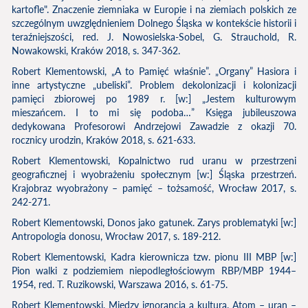
kartofle". Znaczenie ziemniaka w Europie i na ziemiach polskich ze
szczególnym uwzględnieniem Dolnego Śląska w kontekście historii i
teraźniejszości, red. J. Nowosielska-Sobel, G. Strauchold, R.
Nowakowski, Kraków 2018, s. 347-362.
Robert Klementowski, „A to Pamięć właśnie”. „Organy” Hasiora i
inne artystyczne „ubeliski”. Problem dekolonizacji i kolonizacji
pamięci zbiorowej po 1989 r. [w:] „Jestem kulturowym
mieszańcem. I to mi się podoba…” Księga jubileuszowa
dedykowana Profesorowi Andrzejowi Zawadzie z okazji 70.
rocznicy urodzin, Kraków 2018, s. 621-633.
Robert Klementowski, Kopalnictwo rud uranu w przestrzeni
geograficznej i wyobrażeniu społecznym [w:] Śląska przestrzeń.
Krajobraz wyobrażony – pamięć – tożsamość, Wrocław 2017, s.
242-271.
Robert Klementowski, Donos jako gatunek. Zarys problematyki [w:]
Antropologia donosu, Wrocław 2017, s. 189-212.
Robert Klementowski, Kadra kierownicza tzw. pionu III MBP [w:]
Pion walki z podziemiem niepodległościowym RBP/MBP 1944–
1954, red. T. Ruzikowski, Warszawa 2016, s. 61-75.
Robert Klementowski, Między ignorancją a kulturą. Atom – uran –