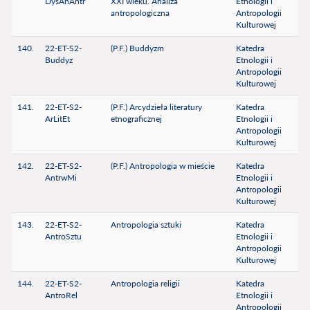
DysAnAntr
XXI wieku. Analiza
Etnologii i
antropologiczna
Antropologii
Kulturowej
140.
22-ET-S2-
(P.F.) Buddyzm
Katedra
Buddyz
Etnologii i
Antropologii
Kulturowej
141.
22-ET-S2-
(P.F.) Arcydzieła literatury
Katedra
ArLitEt
etnograficznej
Etnologii i
Antropologii
Kulturowej
142.
22-ET-S2-
(P.F.) Antropologia w mieście
Katedra
AntrwMi
Etnologii i
Antropologii
Kulturowej
143.
22-ET-S2-
Antropologia sztuki
Katedra
AntroSztu
Etnologii i
Antropologii
Kulturowej
144.
22-ET-S2-
Antropologia religii
Katedra
AntroRel
Etnologii i
Antropologii