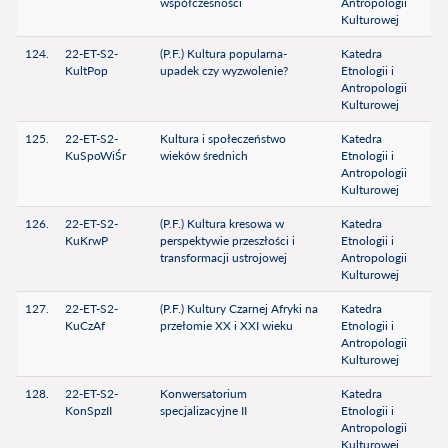
współczesności
Antropologii
Kulturowej
124.
22-ET-S2-
(P.F.) Kultura popularna-
Katedra
KultPop
upadek czy wyzwolenie?
Etnologii i
Antropologii
Kulturowej
125.
22-ET-S2-
Kultura i społeczeństwo
Katedra
KuSpoWiŚr
wieków średnich
Etnologii i
Antropologii
Kulturowej
126.
22-ET-S2-
(P.F.) Kultura kresowa w
Katedra
KuKrwP
perspektywie przeszłości i
Etnologii i
transformacji ustrojowej
Antropologii
Kulturowej
127.
22-ET-S2-
(P.F.) Kultury Czarnej Afryki na
Katedra
KuCzAf
przełomie XX i XXI wieku
Etnologii i
Antropologii
Kulturowej
128.
22-ET-S2-
Konwersatorium
Katedra
KonSpzII
specjalizacyjne II
Etnologii i
Antropologii
Kulturowej