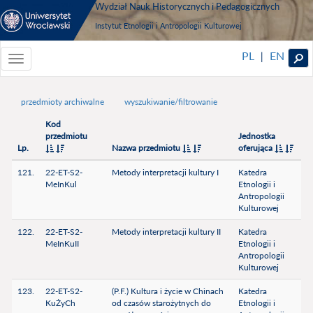
Wydział Nauk Historycznych i Pedagogicznych
Instytut Etnologii i Antropologii Kulturowej
PL
EN
|
Toggle
navigationToggle
navigation
przedmioty archiwalne
wyszukiwanie/filtrowanie
Kod
przedmiotu
Jednostka
Lp.
Nazwa przedmiotu
oferująca
121.
22-ET-S2-
Metody interpretacji kultury I
Katedra
MeInKul
Etnologii i
Antropologii
Kulturowej
122.
22-ET-S2-
Metody interpretacji kultury II
Katedra
MeInKuII
Etnologii i
Antropologii
Kulturowej
123.
22-ET-S2-
(P.F.) Kultura i życie w Chinach
Katedra
KuŻyCh
od czasów starożytnych do
Etnologii i