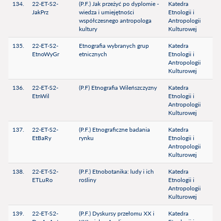
134.
22-ET-S2-
(P.F.) Jak przeżyć po dyplomie -
Katedra
JakPrz
wiedza i umiejętności
Etnologii i
współczesnego antropologa
Antropologii
kultury
Kulturowej
135.
22-ET-S2-
Etnografia wybranych grup
Katedra
EtnoWyGr
etnicznych
Etnologii i
Antropologii
Kulturowej
136.
22-ET-S2-
(P.F) Etnografia Wileńszczyzny
Katedra
EtnWil
Etnologii i
Antropologii
Kulturowej
137.
22-ET-S2-
(P.F.) Etnograficzne badania
Katedra
EtBaRy
rynku
Etnologii i
Antropologii
Kulturowej
138.
22-ET-S2-
(P.F.) Etnobotanika: ludy i ich
Katedra
ETLuRo
rośliny
Etnologii i
Antropologii
Kulturowej
139.
22-ET-S2-
(P.F.) Dyskursy przełomu XX i
Katedra