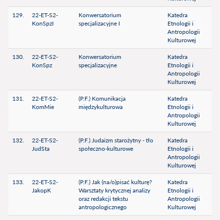
129.
22-ET-S2-
Konwersatorium
Katedra
KonSpzI
specjalizacyjne I
Etnologii i
Antropologii
Kulturowej
130.
22-ET-S2-
Konwersatorium
Katedra
KonSpz
specjalizacyjne
Etnologii i
Antropologii
Kulturowej
131.
22-ET-S2-
(P.F.) Komunikacja
Katedra
KomMie
międzykulturowa
Etnologii i
Antropologii
Kulturowej
132.
22-ET-S2-
(P.F.) Judaizm starożytny - tło
Katedra
JudSta
społeczno-kulturowe
Etnologii i
Antropologii
Kulturowej
133.
22-ET-S2-
(P.F.) Jak (na/o)pisać kulturę?
Katedra
JakopK
Warsztaty krytycznej analizy
Etnologii i
oraz redakcji tekstu
Antropologii
antropologicznego
Kulturowej