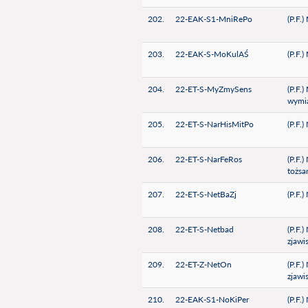
202.
22-EAK-S1-MniRePo
(P.F.)
203.
22-EAK-S-MoKulAŚ
(P.F.
204.
22-ET-S-MyZmySens
(P.F.
wymia
205.
22-ET-S-NarHisMitPo
(P.F.
206.
22-ET-S-NarFeRos
(P.F.
tożsa
207.
22-ET-S-NetBaZj
(P.F.
208.
22-ET-S-Netbad
(P.F.
zjawi
209.
22-ET-Z-NetOn
(P.F.
zjawi
210.
22-EAK-S1-NoKiPer
(P.F.