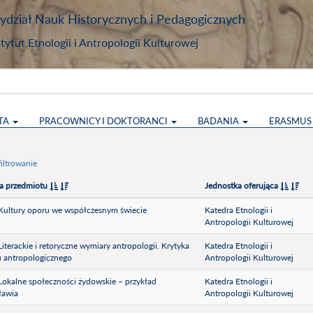
dział Nauk Historycznych i Pedagogicznych
stytut Etnologii i Antropologii Kulturowej
TA
PRACOWNICY I DOKTORANCI
BADANIA
ERASMU
iltrowanie
a przedmiotu
Jednostka oferująca
) Kultury oporu we współczesnym świecie
Katedra Etnologii i
Antropologii Kulturowej
) Literackie i retoryczne wymiary antropologii. Krytyka
Katedra Etnologii i
u antropologicznego
Antropologii Kulturowej
) Lokalne społeczności żydowskie – przykład
Katedra Etnologii i
ławia
Antropologii Kulturowej