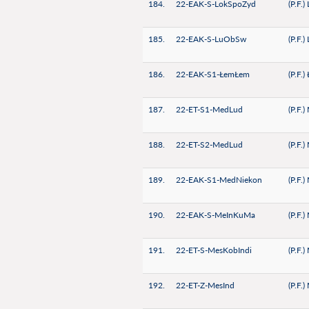
184.
22-EAK-S-LokSpoZyd
(P.F.
185.
22-EAK-S-LuObSw
(P.F.
186.
22-EAK-S1-ŁemŁem
(P.F.
187.
22-ET-S1-MedLud
(P.F.
188.
22-ET-S2-MedLud
(P.F.
189.
22-EAK-S1-MedNiekon
(P.F.
190.
22-EAK-S-MeInKuMa
(P.F.
191.
22-ET-S-MesKobIndi
(P.F.
192.
22-ET-Z-MesInd
(P.F.