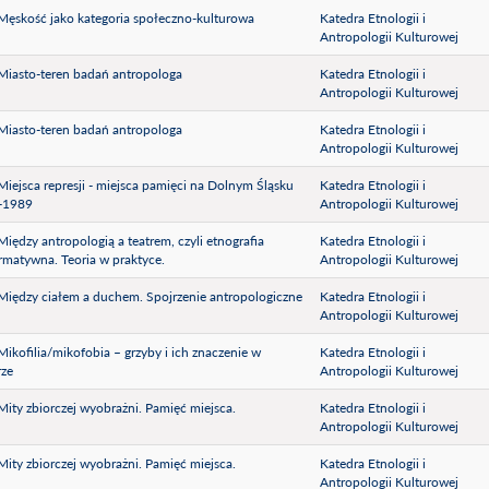
) Męskość jako kategoria społeczno-kulturowa
Katedra Etnologii i
Antropologii Kulturowej
) Miasto-teren badań antropologa
Katedra Etnologii i
Antropologii Kulturowej
) Miasto-teren badań antropologa
Katedra Etnologii i
Antropologii Kulturowej
) Miejsca represji - miejsca pamięci na Dolnym Śląsku
Katedra Etnologii i
-1989
Antropologii Kulturowej
) Między antropologią a teatrem, czyli etnografia
Katedra Etnologii i
rmatywna. Teoria w praktyce.
Antropologii Kulturowej
) Między ciałem a duchem. Spojrzenie antropologiczne
Katedra Etnologii i
Antropologii Kulturowej
) Mikofilia/mikofobia – grzyby i ich znaczenie w
Katedra Etnologii i
rze
Antropologii Kulturowej
) Mity zbiorczej wyobrażni. Pamięć miejsca.
Katedra Etnologii i
Antropologii Kulturowej
) Mity zbiorczej wyobrażni. Pamięć miejsca.
Katedra Etnologii i
Antropologii Kulturowej