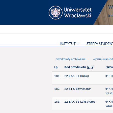
Wy
In
INSTYTUT
STREFA STUDEN
przedmioty archiwalne
wyszukiwanie/f
Lp.
Kod przedmiotu
Nazw
181.
22-EAK-S1-KulOp
(P.F.
182.
22-ET-S-Litwymantr
(P.F.
tekst
183.
22-EAK-S1-LokSpWroc
(P.F.
Wroc