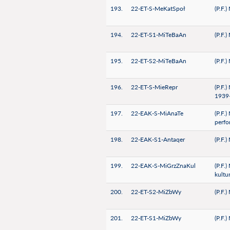
193.
22-ET-S-MeKatSpoł
(P.F.
194.
22-ET-S1-MiTeBaAn
(P.F.
195.
22-ET-S2-MiTeBaAn
(P.F.
196.
22-ET-S-MieRepr
(P.F.
1939
197.
22-EAK-S-MiAnaTe
(P.F.
perfo
198.
22-EAK-S1-Antaqer
(P.F.
199.
22-EAK-S-MiGrzZnaKul
(P.F.
kultu
200.
22-ET-S2-MiZbWy
(P.F.
201.
22-ET-S1-MiZbWy
(P.F.