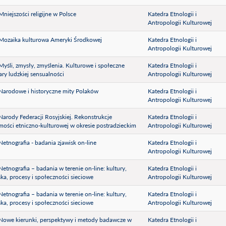
 Mniejszości religijne w Polsce
Katedra Etnologii i
Antropologii Kulturowej
) Mozaika kulturowa Ameryki Środkowej
Katedra Etnologii i
Antropologii Kulturowej
) Myśli, zmysły, zmyślenia. Kulturowe i społeczne
Katedra Etnologii i
ry ludzkiej sensualności
Antropologii Kulturowej
) Narodowe i historyczne mity Polaków
Katedra Etnologii i
Antropologii Kulturowej
) Narody Federacji Rosyjskiej. Rekonstrukcje
Katedra Etnologii i
mości etniczno-kulturowej w okresie postradzieckim
Antropologii Kulturowej
) Netnografia - badania zjawisk on-line
Katedra Etnologii i
Antropologii Kulturowej
) Netnografia – badania w terenie on-line: kultury,
Katedra Etnologii i
ska, procesy i społeczności sieciowe
Antropologii Kulturowej
) Netnografia – badania w terenie on-line: kultury,
Katedra Etnologii i
ska, procesy i społeczności sieciowe
Antropologii Kulturowej
) Nowe kierunki, perspektywy i metody badawcze w
Katedra Etnologii i