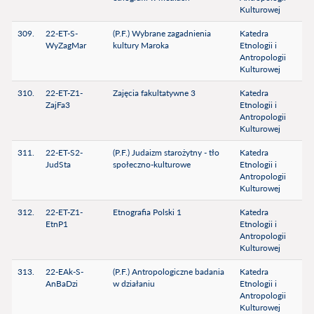
Kulturowej
309.
22-ET-S-
(P.F.) Wybrane zagadnienia
Katedra
WyZagMar
kultury Maroka
Etnologii i
Antropologii
Kulturowej
310.
22-ET-Z1-
Zajęcia fakultatywne 3
Katedra
ZajFa3
Etnologii i
Antropologii
Kulturowej
311.
22-ET-S2-
(P.F.) Judaizm starożytny - tło
Katedra
JudSta
społeczno-kulturowe
Etnologii i
Antropologii
Kulturowej
312.
22-ET-Z1-
Etnografia Polski 1
Katedra
EtnP1
Etnologii i
Antropologii
Kulturowej
313.
22-EAk-S-
(P.F.) Antropologiczne badania
Katedra
AnBaDzi
w działaniu
Etnologii i
Antropologii
Kulturowej