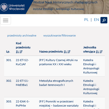
Wydział Nauk Historycznych i Pedagogicznych
Instytut Etnologii i Antropologii Kulturowej
PL
EN
|
Toggle
navigationToggle
navigation
przedmioty archiwalne
wyszukiwanie/filtrowanie
Kod
przedmiotu
Jednostka
Lp.
Nazwa przedmiotu
oferująca
301.
22-ET-S2-
(P.F.) Kultury Czarnej Afryki na
Katedra
KuCzAf
przełomie XX i XXI wieku
Etnologii i
Antropologii
Kulturowej
302.
22-ET-S1-
Metodyka etnograficznych
Katedra
MeEtBa1
badań terenowych I
Etnologii i
Antropologii
Kulturowej
303.
22-EAK-S-
(P.F.) Pomniki w przestrzeni
Katedra
PoPMie
miejskiej – badawcze warsztaty
Etnologii i