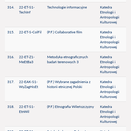
314.
22-ET-S1-
Technologie informacyjne
Katedra
TechInf
Etnologii i
Antropologii
Kulturowej
315.
22-ET-S-ColFil
(P.F.) Collaborative film
Katedra
Etnologii i
Antropologii
Kulturowej
316.
22-ET-Z1-
Metodyka etnograficznych
Katedra
MeEtBa3
badań terenowych 3
Etnologii i
Antropologii
Kulturowej
317.
22-EAK-S1-
(P.F.) Wybrane zagadnienia z
Katedra
WyZagHisEt
historii etnicznej Polski
Etnologii i
Antropologii
Kulturowej
318.
22-ET-S1-
(P.F.) Etnografia Wileńszczyzny
Katedra
EtnWil
Etnologii i
Antropologii
Kulturowej