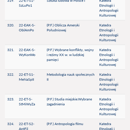
319.
22-ET-S1-
Sztuka ludowa w Polsce I
Katedra
SzLuPo1
Etnologii i
Antropologii
Kulturowej
320.
22-EAK-S-
(P.F.) Oblicza Ameryki
Katedra
OblAmPo
Południowej
Etnologii i
Antropologii
Kulturowej
321.
22-EAK-S-
(P.F.) Wybrane konflikty, wojny
Katedra
WyKonWo
i reżimy XX w. w ludzkiej
Etnologii i
pamięci
Antropologii
Kulturowej
322.
22-ET-S1-
Metodologia nauk społecznych
Katedra
MeNaSpII
II
Etnologii i
Antropologii
Kulturowej
323.
22-ET-S-
(P.F.) Studia miejskie.Wybrane
Katedra
StMiWyZa
zagadnienia
Etnologii i
Antropologii
Kulturowej
324.
22-ET-S2-
(P.F.) Antropologia filmu
Katedra
AntFil
Etnologii i