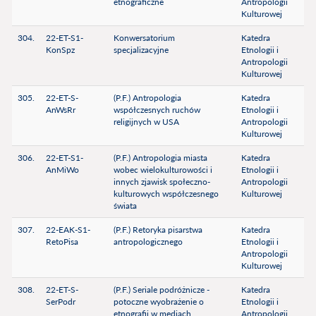
etnograficzne
Antropologii
Kulturowej
304.
22-ET-S1-
Konwersatorium
Katedra
KonSpz
specjalizacyjne
Etnologii i
Antropologii
Kulturowej
305.
22-ET-S-
(P.F.) Antropologia
Katedra
AnWsRr
współczesnych ruchów
Etnologii i
religijnych w USA
Antropologii
Kulturowej
306.
22-ET-S1-
(P.F.) Antropologia miasta
Katedra
AnMiWo
wobec wielokulturowości i
Etnologii i
innych zjawisk społeczno-
Antropologii
kulturowych współczesnego
Kulturowej
świata
307.
22-EAK-S1-
(P.F.) Retoryka pisarstwa
Katedra
RetoPisa
antropologicznego
Etnologii i
Antropologii
Kulturowej
308.
22-ET-S-
(P.F.) Seriale podróżnicze -
Katedra
SerPodr
potoczne wyobrażenie o
Etnologii i
etnografii w mediach
Antropologii