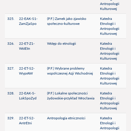
Antropologii
Kulturowej
325.
22-EAK-S1-
(P.F.) Zamek jako zjawisko
Katedra
ZamZjaSpo
społeczno-kulturowe
Etnologii i
Antropologii
Kulturowej
326.
22-ET-Z1-
Wstęp do etnologii
Katedra
WstEtn
Etnologii i
Antropologii
Kulturowej
327.
22-ET-S2-
(P.F.) Wybrane problemy
Katedra
WyprAW
współczesnej Azji Wschodniej
Etnologii i
Antropologii
Kulturowej
328.
22-EAK-S-
(P.F.) Lokalne społeczności
Katedra
LokSpoZyd
żydowskie-przykład Wrocławia
Etnologii i
Antropologii
Kulturowej
329.
22-ET-S2-
Antropologia etniczności
Katedra
AntrEtni
Etnologii i
Antropologii