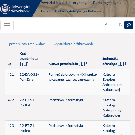
Wydział Nauk Historycznych i Pedagogicznych
Instytut Etnologii i Antropologii Kulturowej
PL
EN
|
Toggle
navigationToggle
navigation
przedmioty archiwalne
wyszukiwanie/filtrowanie
Kod
przedmiotu
Jednostka
Lp.
Nazwa przedmiotu
oferująca
421.
22-EAK-S2-
Pamięć zbiorowa w XXI wieku-
Katedra
PamZbio
wyzwania, szanse, zagrożenia
Etnologii i
Antropologii
Kulturowej
422.
22-ET-S1-
Podstawy informatyki
Katedra
PodInf
Etnologii i
Antropologii
Kulturowej
423.
22-ET-Z1-
Podstawy informatyki
Katedra
PodInf
Etnologii i