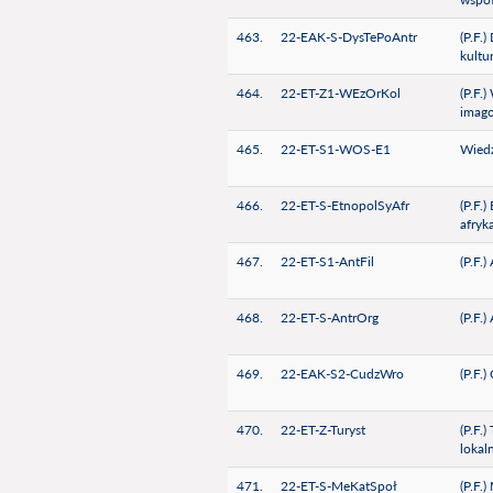
463.
22-EAK-S-DysTePoAntr
(P.F.
kultu
464.
22-ET-Z1-WEzOrKol
(P.F.
imago
465.
22-ET-S1-WOS-E1
Wiedz
466.
22-ET-S-EtnopolSyAfr
(P.F.
afryk
467.
22-ET-S1-AntFil
(P.F.
468.
22-ET-S-AntrOrg
(P.F.)
469.
22-EAK-S2-CudzWro
(P.F.
470.
22-ET-Z-Turyst
(P.F.
lokal
471.
22-ET-S-MeKatSpoł
(P.F.