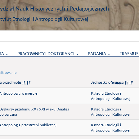
dział Nauk Historycznych i Pedagogicznych
stytut Etnologii i Antropologii Kulturowej
TA
PRACOWNICY I DOKTORANCI
BADANIA
ERASMU
iltrowanie
a przedmiotu
Jednostka oferująca
) Antropologia w mieście
Katedra Etnologii i
Antropologii Kulturowej
) Dyskursy przełomu XX i XXI wieku. Analiza
Katedra Etnologii i
pologiczna
Antropologii Kulturowej
) Antropologia przestrzeni publicznej
Katedra Etnologii i
Antropologii Kulturowej