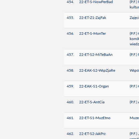
454.
22-ET-S-NowPerBad
(P.F.
kultu
455.
22-ET-Z1-ZajFak
Zajęc
456.
22-ET-S-MonTer
(P.F.
komik
wiedz
457.
22-ET-S2-MiTeBaAn
(P.F.
458.
22-EAK-S2-WspZjaRe
Współ
459.
22-EAK-S1-Organ
(P.F.)
460.
22-ET-S-AntCia
(P.F.)
461.
22-ET-S1-MuzEtno
Muzea
462.
22-ET-S2-JakPrz
(P.F.
współ