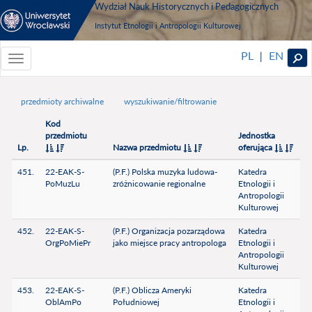
Wydział Nauk Historycznych i Pedagogicznych
Instytut Etnologii i Antropologii Kulturowej
PL
EN
|
Toggle
navigationToggle
navigation
przedmioty archiwalne
wyszukiwanie/filtrowanie
Kod
przedmiotu
Jednostka
Lp.
Nazwa przedmiotu
oferująca
451.
22-EAK-S-
(P.F.) Polska muzyka ludowa-
Katedra
PoMuzLu
zróżnicowanie regionalne
Etnologii i
Antropologii
Kulturowej
452.
22-EAK-S-
(P.F.) Organizacja pozarządowa
Katedra
OrgPoMiePr
jako miejsce pracy antropologa
Etnologii i
Antropologii
Kulturowej
453.
22-EAK-S-
(P.F.) Oblicza Ameryki
Katedra
OblAmPo
Południowej
Etnologii i