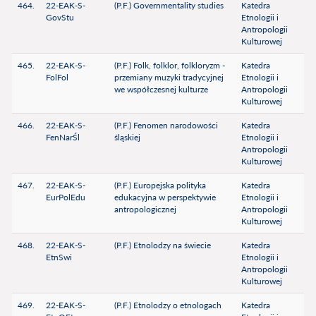
464.
22-EAK-S-
(P.F.) Governmentality studies
Katedra
GovStu
Etnologii i
Antropologii
Kulturowej
465.
22-EAK-S-
(P.F.) Folk, folklor, folkloryzm -
Katedra
FolFol
przemiany muzyki tradycyjnej
Etnologii i
we współczesnej kulturze
Antropologii
Kulturowej
466.
22-EAK-S-
(P.F.) Fenomen narodowości
Katedra
FenNarŚl
śląskiej
Etnologii i
Antropologii
Kulturowej
467.
22-EAK-S-
(P.F.) Europejska polityka
Katedra
EurPolEdu
edukacyjna w perspektywie
Etnologii i
antropologicznej
Antropologii
Kulturowej
468.
22-EAK-S-
(P.F.) Etnolodzy na świecie
Katedra
EtnSwi
Etnologii i
Antropologii
Kulturowej
469.
22-EAK-S-
(P.F.) Etnolodzy o etnologach
Katedra