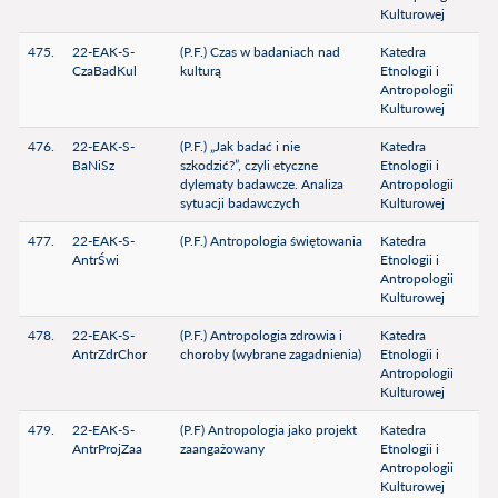
Kulturowej
475.
22-EAK-S-
(P.F.) Czas w badaniach nad
Katedra
CzaBadKul
kulturą
Etnologii i
Antropologii
Kulturowej
476.
22-EAK-S-
(P.F.) „Jak badać i nie
Katedra
BaNiSz
szkodzić?”, czyli etyczne
Etnologii i
dylematy badawcze. Analiza
Antropologii
sytuacji badawczych
Kulturowej
477.
22-EAK-S-
(P.F.) Antropologia świętowania
Katedra
AntrŚwi
Etnologii i
Antropologii
Kulturowej
478.
22-EAK-S-
(P.F.) Antropologia zdrowia i
Katedra
AntrZdrChor
choroby (wybrane zagadnienia)
Etnologii i
Antropologii
Kulturowej
479.
22-EAK-S-
(P.F) Antropologia jako projekt
Katedra
AntrProjZaa
zaangażowany
Etnologii i
Antropologii
Kulturowej