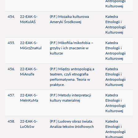
Antropologii
Kulturowej
454.
22-EAK-S-
(P.F.) Mozaika kulturowa
Katedra
MoKulAŚ
Ameryki Środkowej
Etnologii i
Antropologii
Kulturowej
455.
22-EAK-S-
(P.F.) Mikofilia/mikofobia –
Katedra
MiGrzZnaKul
grzyby i ich znaczenie w
Etnologii i
kulturze
Antropologii
Kulturowej
456.
22-EAK-S-
(P.F.) Między antropologią a
Katedra
MiAnaTe
teatrem, czyli etnografia
Etnologii i
performatywna. Teoria w
Antropologii
praktyce.
Kulturowej
457.
22-EAK-S-
(P.F.) Metody interpretacji
Katedra
MeInKuMa
kultury materialnej
Etnologii i
Antropologii
Kulturowej
458.
22-EAK-S-
(P.F.) Ludowy obraz świata.
Katedra
LuObSw
Analiza teksów źródłowych
Etnologii i
Antropologii
Kulturowej