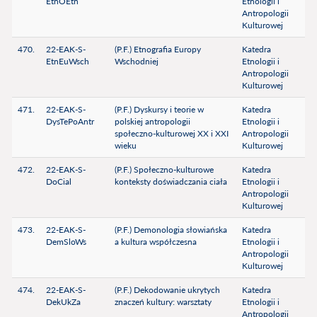
EtnOEtn
Etnologii i
Antropologii
Kulturowej
470.
22-EAK-S-
(P.F.) Etnografia Europy
Katedra
EtnEuWsch
Wschodniej
Etnologii i
Antropologii
Kulturowej
471.
22-EAK-S-
(P.F.) Dyskursy i teorie w
Katedra
DysTePoAntr
polskiej antropologii
Etnologii i
społeczno-kulturowej XX i XXI
Antropologii
wieku
Kulturowej
472.
22-EAK-S-
(P.F.) Społeczno-kulturowe
Katedra
DoCial
konteksty doświadczania ciała
Etnologii i
Antropologii
Kulturowej
473.
22-EAK-S-
(P.F.) Demonologia słowiańska
Katedra
DemSloWs
a kultura współczesna
Etnologii i
Antropologii
Kulturowej
474.
22-EAK-S-
(P.F.) Dekodowanie ukrytych
Katedra
DekUkZa
znaczeń kultury: warsztaty
Etnologii i
Antropologii