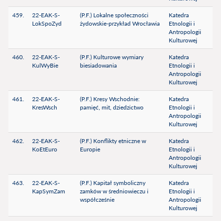
459.
22-EAK-S-
(P.F.) Lokalne społeczności
Katedra
LokSpoZyd
żydowskie-przykład Wrocławia
Etnologii i
Antropologii
Kulturowej
460.
22-EAK-S-
(P.F.) Kulturowe wymiary
Katedra
KulWyBie
biesiadowania
Etnologii i
Antropologii
Kulturowej
461.
22-EAK-S-
(P.F.) Kresy Wschodnie:
Katedra
KresWsch
pamięć, mit, dziedzictwo
Etnologii i
Antropologii
Kulturowej
462.
22-EAK-S-
(P.F.) Konflikty etniczne w
Katedra
KoEtEuro
Europie
Etnologii i
Antropologii
Kulturowej
463.
22-EAK-S-
(P.F.) Kapitał symboliczny
Katedra
KapSymZam
zamków w średniowieczu i
Etnologii i
współcześnie
Antropologii
Kulturowej