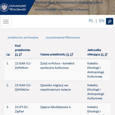
Wydział Nauk Historycznych i Pedagogicznych
Instytut Etnologii i Antropologii Kulturowej
PL
EN
|
Toggle
navigationToggle
navigation
przedmioty archiwalne
wyszukiwanie/filtrowanie
Kod
przedmiotu
Jednostka
Lp.
Nazwa przedmiotu
oferująca
1.
22-EAK-S2-
Żydzi w Polsce - kontekst
Katedra
ZyPolKon
społeczno-kulturowy
Etnologii i
Antropologii
Kulturowej
2.
22-EAK-S2-
Zjawisko migracji we
Katedra
ZjMiWsSw
współczesnym świecie
Etnologii i
Antropologii
Kulturowej
3.
22-ET-Z1-
Zajęcia fakultatywne 4
Katedra
ZajFa4
Etnologii i