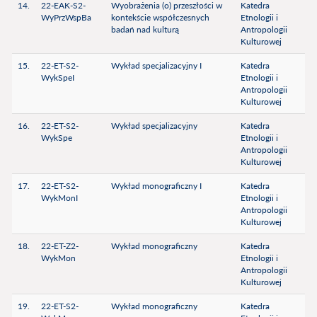
14.
22-EAK-S2-
Wyobrażenia (o) przeszłości w
Katedra
WyPrzWspBa
kontekście współczesnych
Etnologii i
badań nad kulturą
Antropologii
Kulturowej
15.
22-ET-S2-
Wykład specjalizacyjny I
Katedra
WykSpeI
Etnologii i
Antropologii
Kulturowej
16.
22-ET-S2-
Wykład specjalizacyjny
Katedra
WykSpe
Etnologii i
Antropologii
Kulturowej
17.
22-ET-S2-
Wykład monograficzny I
Katedra
WykMonI
Etnologii i
Antropologii
Kulturowej
18.
22-ET-Z2-
Wykład monograficzny
Katedra
WykMon
Etnologii i
Antropologii
Kulturowej
19.
22-ET-S2-
Wykład monograficzny
Katedra