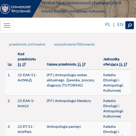
Wydział Nauk Historycznych i Pedagogicznych
Instytut Etnologii i Antropologii Kulturowej
PL
EN
|
Toggle
navigationToggle
navigation
przedmioty archiwalne
wyszukiwanie/filtrowanie
Kod
przedmiotu
Jednostka
Lp.
Nazwa przedmiotu
oferująca
1.
22-EAK-S1-
(P.F.) Antropologia wobec
Katedra
AntWoZj
aktualnego. Zjawiska, procesy,
Etnologii i
diagnozy (TUTORING)
Antropologii
Kulturowej
2.
22-EAK-S-
(P.F.) Antropologia literatury
Katedra
AntrLit
Etnologii i
Antropologii
Kulturowej
3.
22-ET-S1-
Antropologia pamięci
Katedra
AntrPam
Etnologii i