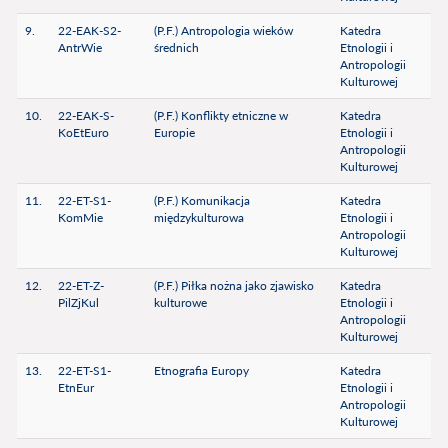
9.
22-EAK-S2-
(P.F.) Antropologia wieków
Katedra
AntrWie
średnich
Etnologii i
Antropologii
Kulturowej
10.
22-EAK-S-
(P.F.) Konflikty etniczne w
Katedra
KoEtEuro
Europie
Etnologii i
Antropologii
Kulturowej
11.
22-ET-S1-
(P.F.) Komunikacja
Katedra
KomMie
międzykulturowa
Etnologii i
Antropologii
Kulturowej
12.
22-ET-Z-
(P.F.) Piłka nożna jako zjawisko
Katedra
PilZjKul
kulturowe
Etnologii i
Antropologii
Kulturowej
13.
22-ET-S1-
Etnografia Europy
Katedra
EtnEur
Etnologii i
Antropologii
Kulturowej