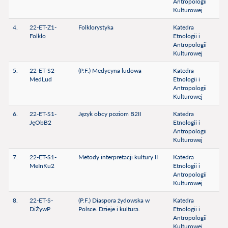
Antropologii
Kulturowej
4.
22-ET-Z1-
Folklorystyka
Katedra
Folklo
Etnologii i
Antropologii
Kulturowej
5.
22-ET-S2-
(P.F.) Medycyna ludowa
Katedra
MedLud
Etnologii i
Antropologii
Kulturowej
6.
22-ET-S1-
Język obcy poziom B2II
Katedra
JęObB2
Etnologii i
Antropologii
Kulturowej
7.
22-ET-S1-
Metody interpretacji kultury II
Katedra
MeInKu2
Etnologii i
Antropologii
Kulturowej
8.
22-ET-S-
(P.F.) Diaspora żydowska w
Katedra
DiŻywP
Polsce. Dzieje i kultura.
Etnologii i
Antropologii
Kulturowej