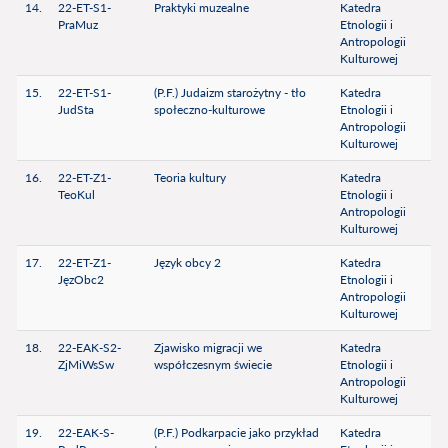
14.
22-ET-S1-
Praktyki muzealne
Katedra
PraMuz
Etnologii i
Antropologii
Kulturowej
15.
22-ET-S1-
(P.F.) Judaizm starożytny - tło
Katedra
JudSta
społeczno-kulturowe
Etnologii i
Antropologii
Kulturowej
16.
22-ET-Z1-
Teoria kultury
Katedra
TeoKul
Etnologii i
Antropologii
Kulturowej
17.
22-ET-Z1-
Język obcy 2
Katedra
JęzObc2
Etnologii i
Antropologii
Kulturowej
18.
22-EAK-S2-
Zjawisko migracji we
Katedra
ZjMiWsSw
współczesnym świecie
Etnologii i
Antropologii
Kulturowej
19.
22-EAK-S-
(P.F.) Podkarpacie jako przykład
Katedra