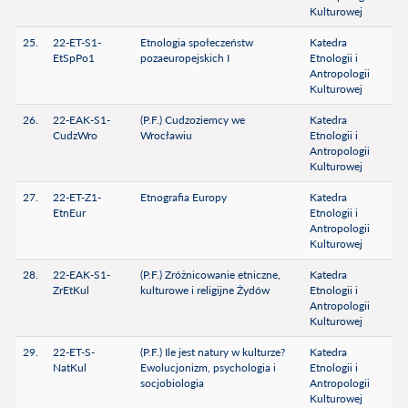
Kulturowej
25.
22-ET-S1-
Etnologia społeczeństw
Katedra
EtSpPo1
pozaeuropejskich I
Etnologii i
Antropologii
Kulturowej
26.
22-EAK-S1-
(P.F.) Cudzoziemcy we
Katedra
CudzWro
Wrocławiu
Etnologii i
Antropologii
Kulturowej
27.
22-ET-Z1-
Etnografia Europy
Katedra
EtnEur
Etnologii i
Antropologii
Kulturowej
28.
22-EAK-S1-
(P.F.) Zróżnicowanie etniczne,
Katedra
ZrEtKul
kulturowe i religijne Żydów
Etnologii i
Antropologii
Kulturowej
29.
22-ET-S-
(P.F.) Ile jest natury w kulturze?
Katedra
NatKul
Ewolucjonizm, psychologia i
Etnologii i
socjobiologia
Antropologii
Kulturowej