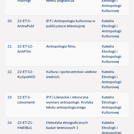
PodPogr
terenu pogranicza
Etnologii i
Antropologii
Kulturowej
20.
22-ET-S-
(P.F.) Antropologia kulturowa w
Katedra
AntrwPubl
publicystyce telewizyjnej
Etnologii i
Antropologii
Kulturowej
21.
22-ET-S2-
Antropologia filmu
Katedra
AntrFilm
Etnologii i
Antropologii
Kulturowej
22.
22-ET-S2-
Kultura i społeczeństwo wieków
Katedra
KuSpoWiŚr
średnich
Etnologii i
Antropologii
Kulturowej
23.
22-ET-S-
(P.F.) Literackie i retoryczne
Katedra
Litwymantr
wymiary antropologii. Krytyka
Etnologii i
tekstu antropologicznego
Antropologii
Kulturowej
24.
22-ET-Z1-
Metodyka etnograficznych
Katedra
MeEtBa1
badań terenowych 1
Etnologii i
Antropologii