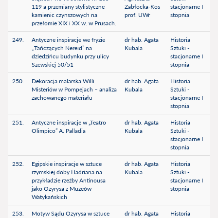
119 a przemiany stylistyczne
Zabłocka-Kos
stacjonarne I
kamienic czynszowych na
prof. UWr
stopnia
przełomie XIX i XX w. w Prusach.
249.
Antyczne inspiracje we fryzie
dr hab. Agata
Historia
,,Tańczących Nereid” na
Kubala
Sztuki -
dziedzińcu budynku przy ulicy
stacjonarne I
Szewskiej 50/51
stopnia
250.
Dekoracja malarska Willi
dr hab. Agata
Historia
Misteriów w Pompejach – analiza
Kubala
Sztuki -
zachowanego materiału
stacjonarne I
stopnia
251.
Antyczne inspiracje w „Teatro
dr hab. Agata
Historia
Olimpico” A. Palladia
Kubala
Sztuki -
stacjonarne I
stopnia
252.
Egipskie inspiracje w sztuce
dr hab. Agata
Historia
rzymskiej doby Hadriana na
Kubala
Sztuki -
przykładzie rzeźby Antinousa
stacjonarne I
jako Ozyrysa z Muzeów
stopnia
Watykańskich
253.
Motyw Sądu Ozyrysa w sztuce
dr hab. Agata
Historia