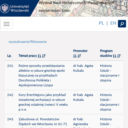
Wydział Nauk Historycznych i Pedagogicznych
Instytut Historii Sztuki
PL
EN
|
Toggle
navigationToggle
navigation
wyszukiwanie/filtrowanie
Promotor
Program
Lp.
Temat pracy
studiów
241.
Różne sposoby przedstawiania
dr hab. Agata
Historia
atletów w sztuce greckiej epoki
Kubala
Sztuki -
klasycznej na przykładach
stacjonarne I
Doryforosa Polikleta i
stopnia
Apoksjomenosa Lizypa
242.
Kory Erechtejonu jako przykład
dr hab. Agata
Historia
świadomej archaizacji w sztuce
Kubala
Sztuki -
greckiej ostatniej ćwierci V wieku
stacjonarne I
p.n.e.
stopnia
243.
Zabudowa ul. Powstańców
dr hab.
Historia
Śląskich we Wrocławiu nr 61-71
Agnieszka
Sztuki -