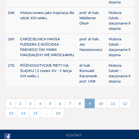
stopnia
268.
Motyw roweru jako inspiracja dla
prof. dr hab.
Historia
sztuki XXI wieku.
Waldemar
Sztuki -
Okoń
stacjonarne II
stopnia
269.
CHRZCIELNICA HANSA
prof. dr hab.
Historia
FLEISERA Z KOŚCIOŁA
Jan
Sztuki -
FARNEGO ŚW. MARII
Harasimowicz
stacjonarne II
MAGDALENY WE WROCŁAWIU
stopnia
270.
PÓŹNOGOTYCKIE PIETY NA
dr hab.
Historia
ŚLĄSKU ( 2 ćwierć XV - 1 tercja
Romuald
Sztuki -
XVI wieku ).
Kaczmarek
stacjonarne II
prof. UWr
stopnia
1
2
3
4
5
6
7
8
9
10
11
12
13
14
15
...
23
KONTAKT