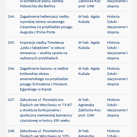
w kontekście planu Jamesa
Zabłocka-Kos
stacjonarne I
Hobrechta dla Berlina
prof. UWr
stopnia
244.
Zagadnienie hellenizacji rzeźby
dr hab. Agata
Historia
rzymskiej okresu wczesnego
Kubala
Sztuki -
Cesarstwa na przykładzie posągu
stacjonarne I
Augusta z Prima Porta
stopnia
245.
Inspiracje rzeźbą Timoteosa
dr hab. Agata
Historia
„Leda z łabędziem” w sztuce
Kubala
Sztuki -
renesansu – analiza oparta na
stacjonarne I
wybranych przykładach
stopnia
246.
Zagadnienie kanonu w rzeźbie
dr hab. Agata
Historia
królewskiej okresu
Kubala
Sztuki -
amarneńskiego na przykładzie
stacjonarne I
posągu Echnatona z Muzeum
stopnia
Egipskiego w Kairze
247.
Zabudowa ul. Powstańców
dr hab.
Historia
Śląskich we Wrocławiu nr 73-87
Agnieszka
Sztuki -
a struktura funkcjonalna i
Zabłocka-Kos
stacjonarne I
społeczna niemieckiej kamienicy
prof. UWr
stopnia
czynszowej w końcu XIX wieku
248.
Zabudowa ul. Powstańców
dr hab.
Historia
Śląskich we Wrocławiu nr 105-
Agnieszka
Sztuki -