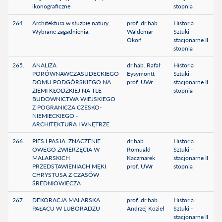
ikonograficzne
stopnia
264.
Architektura w służbie natury.
prof. dr hab.
Historia
Wybrane zagadnienia.
Waldemar
Sztuki -
Okoń
stacjonarne II
stopnia
265.
ANALIZA
dr hab. Rafał
Historia
PORÓWNAWCZASUDECKIEGO
Eysymontt
Sztuki -
DOMU PODGÓRSKIEGO NA
prof. UWr
stacjonarne II
ZIEMI KŁODZKIEJ NA TLE
stopnia
BUDOWNICTWA WIEJSKIEGO
Z POGRANICZA CZESKO-
NIEMIECKIEGO -
ARCHITEKTURA I WNĘTRZE
266.
PIES I PASJA. ZNACZENIE
dr hab.
Historia
OWEGO ZWIERZĘCIA W
Romuald
Sztuki -
MALARSKICH
Kaczmarek
stacjonarne II
PRZEDSTAWIENIACH MĘKI
prof. UWr
stopnia
CHRYSTUSA Z CZASÓW
ŚREDNIOWIECZA
267.
DEKORACJA MALARSKA
prof. dr hab.
Historia
PAŁACU W LUBORADZU
Andrzej Kozieł
Sztuki -
stacjonarne II