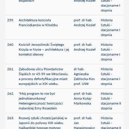
Bojadłach
Andrzej Kozieł
Sztuki -
stacjonarne I
stopnia
259.
Architektura kościoła
prof. dr hab.
Historia
Franciszkanów w Kłodzku
Andrzej Kozieł
Sztuki -
stacjonarne I
stopnia
260.
Kościół Jerozolimski Świętego
prof. dr hab.
Historia
Krzyża w Nysie – architektura i jej
Andrzej Kozieł
Sztuki -
kontekst ideowy
stacjonarne I
stopnia
261.
Zabudowa ulicy Powstańców
dr hab.
Historia
Śląskich nr 45-59 we Wrocławiu,
Agnieszka
Sztuki -
a procesy defortyfikacyjne miast
Zabłocka-Kos
stacjonarne I
europejskich w XIX wieku.
prof. UWr
stopnia
262.
"Mój program to nie być
prof. dr hab.
Historia
jednokierunkową"
Anna Kutaj-
Sztuki -
Heterogeniczność twórczości
Markowska
stacjonarne II
malarskiej Erny Rosestein
stopnia
263.
Rozwój sztuki chrześcijańskiej w
prof. dr hab.
Historia
Japonii do połowy XIX wieku.
Jan
Sztuki -
Najbardziej typowe motywy
Harasimowicz
stacjonarne II