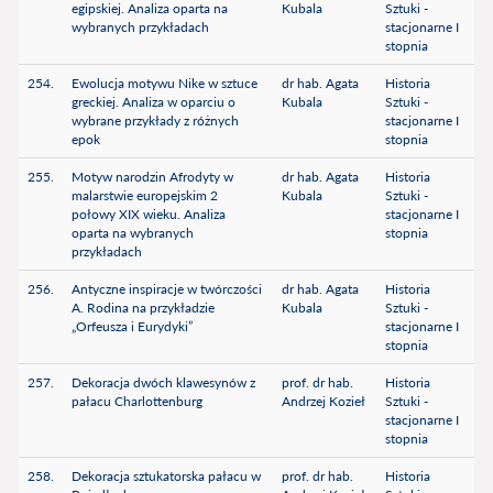
egipskiej. Analiza oparta na
Kubala
Sztuki -
wybranych przykładach
stacjonarne I
stopnia
254.
Ewolucja motywu Nike w sztuce
dr hab. Agata
Historia
greckiej. Analiza w oparciu o
Kubala
Sztuki -
wybrane przykłady z różnych
stacjonarne I
epok
stopnia
255.
Motyw narodzin Afrodyty w
dr hab. Agata
Historia
malarstwie europejskim 2
Kubala
Sztuki -
połowy XIX wieku. Analiza
stacjonarne I
oparta na wybranych
stopnia
przykładach
256.
Antyczne inspiracje w twórczości
dr hab. Agata
Historia
A. Rodina na przykładzie
Kubala
Sztuki -
„Orfeusza i Eurydyki”
stacjonarne I
stopnia
257.
Dekoracja dwóch klawesynów z
prof. dr hab.
Historia
pałacu Charlottenburg
Andrzej Kozieł
Sztuki -
stacjonarne I
stopnia
258.
Dekoracja sztukatorska pałacu w
prof. dr hab.
Historia