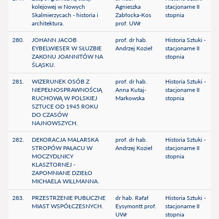
kolejowej w Nowych
Agnieszka
stacjonarne II
Skalmierzycach - historia i
Zabłocka-Kos
stopnia
architektura.
prof. UWr
280.
JOHANN JACOB
prof. dr hab.
Historia Sztuki -
EYBELWIESER W SŁUZBIE
Andrzej Kozieł
stacjonarne II
ZAKONU JOANNITÓW NA
stopnia
ŚLĄSKU.
281.
WIZERUNEK OSÓB Z
prof. dr hab.
Historia Sztuki -
NIEPEŁNOSPRAWNOŚCIĄ
Anna Kutaj-
stacjonarne II
RUCHOWĄ W POLSKIEJ
Markowska
stopnia
SZTUCE OD 1945 ROKU
DO CZASÓW
NAJNOWSZYCH.
282.
DEKORACJA MALARSKA
prof. dr hab.
Historia Sztuki -
STROPÓW PAŁACU W
Andrzej Kozieł
stacjonarne II
MOCZYDLNICY
stopnia
KLASZTORNEJ -
ZAPOMNIANE DZIEŁO
MICHAELA WILLMANNA.
283.
PRZESTRZENIE PUBLICZNE
dr hab. Rafał
Historia Sztuki -
MIAST WSPÓŁCZESNYCH.
Eysymontt prof.
stacjonarne II
UWr
stopnia