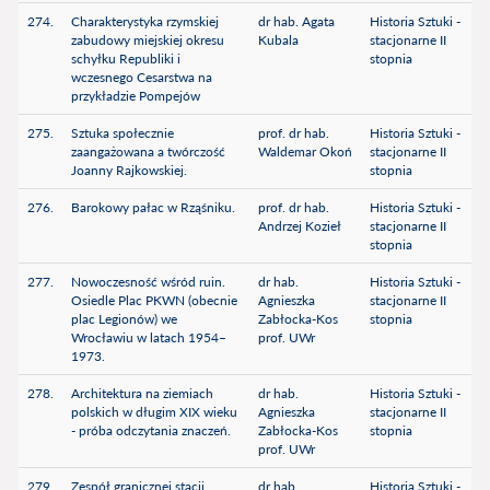
274.
Charakterystyka rzymskiej
dr hab. Agata
Historia Sztuki -
zabudowy miejskiej okresu
Kubala
stacjonarne II
schyłku Republiki i
stopnia
wczesnego Cesarstwa na
przykładzie Pompejów
275.
Sztuka społecznie
prof. dr hab.
Historia Sztuki -
zaangażowana a twórczość
Waldemar Okoń
stacjonarne II
Joanny Rajkowskiej.
stopnia
276.
Barokowy pałac w Rząśniku.
prof. dr hab.
Historia Sztuki -
Andrzej Kozieł
stacjonarne II
stopnia
277.
Nowoczesność wśród ruin.
dr hab.
Historia Sztuki -
Osiedle Plac PKWN (obecnie
Agnieszka
stacjonarne II
plac Legionów) we
Zabłocka-Kos
stopnia
Wrocławiu w latach 1954–
prof. UWr
1973.
278.
Architektura na ziemiach
dr hab.
Historia Sztuki -
polskich w długim XIX wieku
Agnieszka
stacjonarne II
- próba odczytania znaczeń.
Zabłocka-Kos
stopnia
prof. UWr
279.
Zespół granicznej stacji
dr hab.
Historia Sztuki -