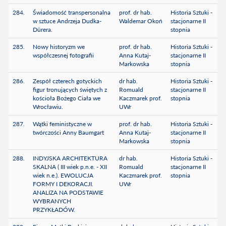
284.
Świadomość transpersonalna
prof. dr hab.
Historia Sztuki -
w sztuce Andrzeja Dudka-
Waldemar Okoń
stacjonarne II
Dürera.
stopnia
285.
Nowy historyzm we
prof. dr hab.
Historia Sztuki -
współczesnej fotografii
Anna Kutaj-
stacjonarne II
Markowska
stopnia
286.
Zespół czterech gotyckich
dr hab.
Historia Sztuki -
figur tronujących świętych z
Romuald
stacjonarne II
kościoła Bożego Ciała we
Kaczmarek prof.
stopnia
Wrocławiu.
UWr
287.
Wątki feministyczne w
prof. dr hab.
Historia Sztuki -
twórczości Anny Baumgart
Anna Kutaj-
stacjonarne II
Markowska
stopnia
288.
INDYJSKA ARCHITEKTURA
dr hab.
Historia Sztuki -
SKALNA ( III wiek p.n.e. - XII
Romuald
stacjonarne II
wiek n.e.). EWOLUCJA
Kaczmarek prof.
stopnia
FORMY I DEKORACJI.
UWr
ANALIZA NA PODSTAWIE
WYBRANYCH
PRZYKŁADÓW.