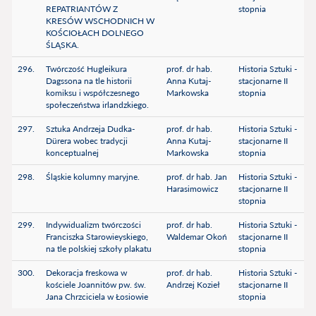
REPATRIANTÓW Z
stopnia
KRESÓW WSCHODNICH W
KOŚCIOŁACH DOLNEGO
ŚLĄSKA.
296.
Twórczość Hugleikura
prof. dr hab.
Historia Sztuki -
Dagssona na tle historii
Anna Kutaj-
stacjonarne II
komiksu i współczesnego
Markowska
stopnia
społeczeństwa irlandzkiego.
297.
Sztuka Andrzeja Dudka-
prof. dr hab.
Historia Sztuki -
Dürera wobec tradycji
Anna Kutaj-
stacjonarne II
konceptualnej
Markowska
stopnia
298.
Śląskie kolumny maryjne.
prof. dr hab. Jan
Historia Sztuki -
Harasimowicz
stacjonarne II
stopnia
299.
Indywidualizm twórczości
prof. dr hab.
Historia Sztuki -
Franciszka Starowieyskiego,
Waldemar Okoń
stacjonarne II
na tle polskiej szkoły plakatu
stopnia
300.
Dekoracja freskowa w
prof. dr hab.
Historia Sztuki -
kościele Joannitów pw. św.
Andrzej Kozieł
stacjonarne II
Jana Chrzciciela w Łosiowie
stopnia