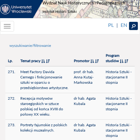
Wydział Nauk Historycznych i Pedagogicznych
Instytut Historii Sztuki
PL
EN
|
Toggle
navigationToggle
navigation
wyszukiwanie/filtrowanie
Program
Lp.
Temat pracy
Promotor
studiów
271.
Meet Factory Davida
prof. dr hab.
Historia Sztuki -
Cernego i finkcjonowanie
Anna Kutaj-
stacjonarne II
sztuki w oparciu o
Markowska
stopnia
przedsiębiorstwo artystyczne.
272.
Recepcja motywów
dr hab. Agata
Historia Sztuki -
staroegipskich w sztuce
Kubala
stacjonarne II
polskiej od końca XVIII do
stopnia
połowy XX wieku.
273.
Portrety fajumskie z polskich
dr hab. Agata
Historia Sztuki -
kolekcji muzealnych.
Kubala
stacjonarne II
stopnia