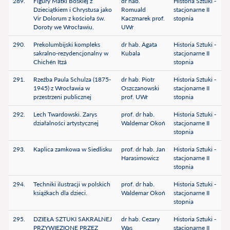
289.
Figury Matki Boskiej z
dr hab.
Historia Sztuki -
Dzieciątkiem i Chrystusa jako
Romuald
stacjonarne II
Vir Dolorum z kościoła św.
Kaczmarek prof.
stopnia
Doroty we Wrocławiu.
UWr
290.
Prekolumbijski kompleks
dr hab. Agata
Historia Sztuki -
sakralno-rezydencjonalny w
Kubala
stacjonarne II
Chichén Itzá
stopnia
291.
Rzeźba Paula Schulza (1875-
dr hab. Piotr
Historia Sztuki -
1945) z Wrocławia w
Oszczanowski
stacjonarne II
przestrzeni publicznej
prof. UWr
stopnia
292.
Lech Twardowski. Zarys
prof. dr hab.
Historia Sztuki -
działalności artystycznej
Waldemar Okoń
stacjonarne II
stopnia
293.
Kaplica zamkowa w Siedlisku
prof. dr hab. Jan
Historia Sztuki -
Harasimowicz
stacjonarne II
stopnia
294.
Techniki ilustracji w polskich
prof. dr hab.
Historia Sztuki -
książkach dla dzieci.
Waldemar Okoń
stacjonarne II
stopnia
295.
DZIEŁA SZTUKI SAKRALNEJ
dr hab. Cezary
Historia Sztuki -
PRZYWIEZIONE PRZEZ
Wąs
stacjonarne II