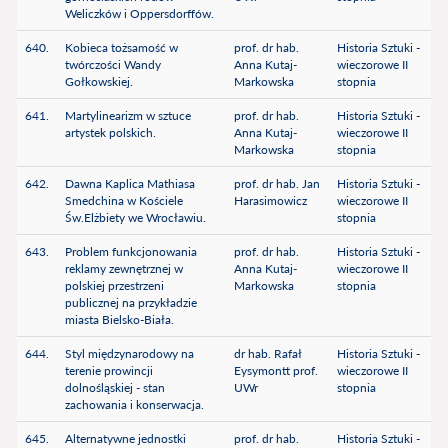
Weliczków i Oppersdorffów.
640.
Kobieca tożsamość w
prof. dr hab.
Historia Sztuki -
twórczości Wandy
Anna Kutaj-
wieczorowe II
Gołkowskiej.
Markowska
stopnia
641.
Martylinearizm w sztuce
prof. dr hab.
Historia Sztuki -
artystek polskich.
Anna Kutaj-
wieczorowe II
Markowska
stopnia
642.
Dawna Kaplica Mathiasa
prof. dr hab. Jan
Historia Sztuki -
Smedchina w Kościele
Harasimowicz
wieczorowe II
Św.Elżbiety we Wrocławiu.
stopnia
643.
Problem funkcjonowania
prof. dr hab.
Historia Sztuki -
reklamy zewnętrznej w
Anna Kutaj-
wieczorowe II
polskiej przestrzeni
Markowska
stopnia
publicznej na przykładzie
miasta Bielsko-Biała.
644.
Styl międzynarodowy na
dr hab. Rafał
Historia Sztuki -
terenie prowincji
Eysymontt prof.
wieczorowe II
dolnośląskiej - stan
UWr
stopnia
zachowania i konserwacja.
645.
Alternatywne jednostki
prof. dr hab.
Historia Sztuki -