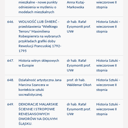
mieszkalne - nowe punkty
Anna Kutaj-
wieczorowe II
odniesienia w myśleniu o
Markowska
stopnia
modelach mieszkalnych
646.
WOLNOŚĆ LUB ŚMIERĆ -
dr hab. Rafał
Historia Sztuki -
przedstawienia "Wielkiego
Eysymontt prof.
wieczorowe II
Terroru" Maximiliena
UWr
stopnia
Robespierre'a na wybranych
przykładach grafiki doby
Rewolucji Francuskiej 1792-
1795
647.
Historia witryn sklepowych
dr hab. Rafał
Historia Sztuki -
w Europie
Eysymontt prof.
wieczorowe II
UWr
stopnia
648.
Działalność artystyczna Jana
prof. dr hab.
Historia Sztuki -
Marcina Szancera w
Waldemar Okoń
wieczorowe II
kontekście sztuki
stopnia
socrealistycznej.
649.
DEKORACJE MALARSKIE
dr hab. Rafał
Historia Sztuki -
ŚCIENNE I STROPOWE
Eysymontt prof.
wieczorowe II
RENESANSOWYCH
UWr
stopnia
DWORÓW NA DOLNYM
ŚLĄSKU.