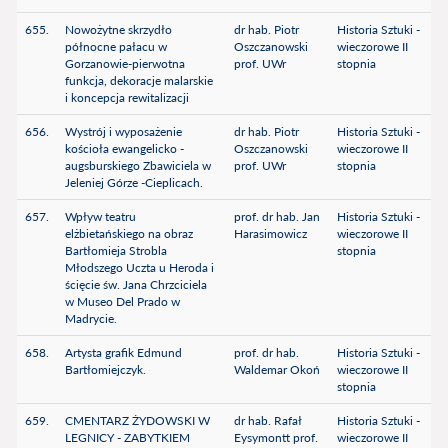
655.
Nowożytne skrzydło
dr hab. Piotr
Historia Sztuki -
północne pałacu w
Oszczanowski
wieczorowe II
Gorzanowie-pierwotna
prof. UWr
stopnia
funkcja, dekoracje malarskie
i koncepcja rewitalizacji
656.
Wystrój i wyposażenie
dr hab. Piotr
Historia Sztuki -
kościoła ewangelicko -
Oszczanowski
wieczorowe II
augsburskiego Zbawiciela w
prof. UWr
stopnia
Jeleniej Górze -Cieplicach.
657.
Wpływ teatru
prof. dr hab. Jan
Historia Sztuki -
elżbietańskiego na obraz
Harasimowicz
wieczorowe II
Bartłomieja Strobla
stopnia
Młodszego Uczta u Heroda i
ścięcie św. Jana Chrzciciela
w Museo Del Prado w
Madrycie.
658.
Artysta grafik Edmund
prof. dr hab.
Historia Sztuki -
Bartłomiejczyk.
Waldemar Okoń
wieczorowe II
stopnia
659.
CMENTARZ ŻYDOWSKI W
dr hab. Rafał
Historia Sztuki -
LEGNICY - ZABYTKIEM
Eysymontt prof.
wieczorowe II