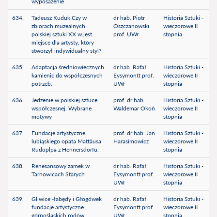
wyposażenie
634.
Tadeusz Kuduk.Czy w
dr hab. Piotr
Historia Sztuki -
zbiorach muzealnych
Oszczanowski
wieczorowe II
polskiej sztuki XX w.jest
prof. UWr
stopnia
miejsce dla artysty, który
stworzył indywidualny styl?
635.
Adaptacja średniowiecznych
dr hab. Rafał
Historia Sztuki -
kamienic do współczesnych
Eysymontt prof.
wieczorowe II
potrzeb.
UWr
stopnia
636.
Jedzenie w polskiej sztuce
prof. dr hab.
Historia Sztuki -
współczesnej. Wybrane
Waldemar Okoń
wieczorowe II
motywy
stopnia
637.
Fundacje artystyczne
prof. dr hab. Jan
Historia Sztuki -
lubiąskiego opata Mattäusa
Harasimowicz
wieczorowe II
Rudoplpa z Hennersdorfu.
stopnia
638.
Renesansowy zamek w
dr hab. Rafał
Historia Sztuki -
Tarnowicach Starych
Eysymontt prof.
wieczorowe II
UWr
stopnia
639.
Gliwice -łabędy i Głogówek
dr hab. Rafał
Historia Sztuki -
fundacje artystyczne
Eysymontt prof.
wieczorowe II
górnoślaskich rodów
UWr
stopnia