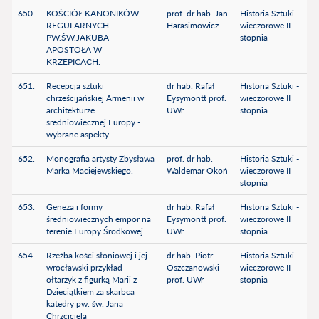
650.
KOŚCIÓŁ KANONIKÓW
prof. dr hab. Jan
Historia Sztuki -
REGULARNYCH
Harasimowicz
wieczorowe II
PW.ŚW.JAKUBA
stopnia
APOSTOŁA W
KRZEPICACH.
651.
Recepcja sztuki
dr hab. Rafał
Historia Sztuki -
chrześcijańskiej Armenii w
Eysymontt prof.
wieczorowe II
architekturze
UWr
stopnia
średniowiecznej Europy -
wybrane aspekty
652.
Monografia artysty Zbysława
prof. dr hab.
Historia Sztuki -
Marka Maciejewskiego.
Waldemar Okoń
wieczorowe II
stopnia
653.
Geneza i formy
dr hab. Rafał
Historia Sztuki -
średniowiecznych empor na
Eysymontt prof.
wieczorowe II
terenie Europy Środkowej
UWr
stopnia
654.
Rzeźba kości słoniowej i jej
dr hab. Piotr
Historia Sztuki -
wrocławski przykład -
Oszczanowski
wieczorowe II
ołtarzyk z figurką Marii z
prof. UWr
stopnia
Dzieciątkiem za skarbca
katedry pw. św. Jana
Chrzciciela