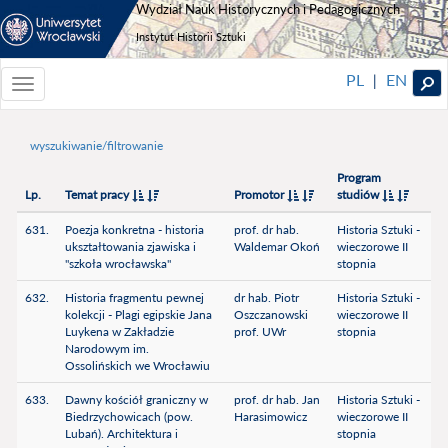
Wydział Nauk Historycznych i Pedagogicznych
Instytut Historii Sztuki
PL
EN
|
Toggle
navigationToggle
navigation
wyszukiwanie/filtrowanie
Program
Lp.
Temat pracy
Promotor
studiów
631.
Poezja konkretna - historia
prof. dr hab.
Historia Sztuki -
ukształtowania zjawiska i
Waldemar Okoń
wieczorowe II
"szkoła wrocławska"
stopnia
632.
Historia fragmentu pewnej
dr hab. Piotr
Historia Sztuki -
kolekcji - Plagi egipskie Jana
Oszczanowski
wieczorowe II
Luykena w Zakładzie
prof. UWr
stopnia
Narodowym im.
Ossolińskich we Wrocławiu
633.
Dawny kościół graniczny w
prof. dr hab. Jan
Historia Sztuki -
Biedrzychowicach (pow.
Harasimowicz
wieczorowe II
Lubań). Architektura i
stopnia