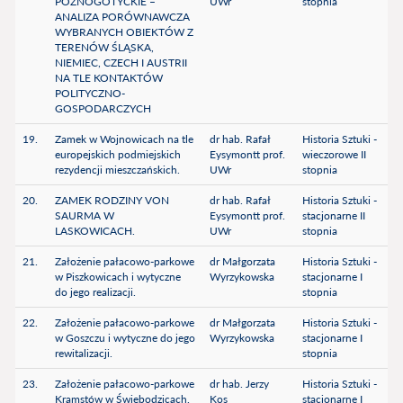
PÓŹNOGOTYCKIE –
UWr
stopnia
ANALIZA PORÓWNAWCZA
WYBRANYCH OBIEKTÓW Z
TERENÓW ŚLĄSKA,
NIEMIEC, CZECH I AUSTRII
NA TLE KONTAKTÓW
POLITYCZNO-
GOSPODARCZYCH
19.
Zamek w Wojnowicach na tle
dr hab. Rafał
Historia Sztuki -
europejskich podmiejskich
Eysymontt prof.
wieczorowe II
rezydencji mieszczańskich.
UWr
stopnia
20.
ZAMEK RODZINY VON
dr hab. Rafał
Historia Sztuki -
SAURMA W
Eysymontt prof.
stacjonarne II
LASKOWICACH.
UWr
stopnia
21.
Założenie pałacowo-parkowe
dr Małgorzata
Historia Sztuki -
w Piszkowicach i wytyczne
Wyrzykowska
stacjonarne I
do jego realizacji.
stopnia
22.
Założenie pałacowo-parkowe
dr Małgorzata
Historia Sztuki -
w Goszczu i wytyczne do jego
Wyrzykowska
stacjonarne I
rewitalizacji.
stopnia
23.
Założenie pałacowo-parkowe
dr hab. Jerzy
Historia Sztuki -
Kramstów w Świebodzicach.
Kos
stacjonarne I