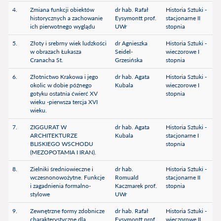
4.
Zmiana funkcji obiektów
dr hab. Rafał
Historia Sztuki -
historycznych a zachowanie
Eysymontt prof.
stacjonarne II
ich pierwotnego wyglądu
UWr
stopnia
5.
Złoty i srebrny wiek ludzkości
dr Agnieszka
Historia Sztuki -
w obrazach Łukasza
Seidel-
wieczorowe I
Cranacha St.
Grzesińska
stopnia
6.
Złotnictwo Krakowa i jego
dr hab. Agata
Historia Sztuki -
okolic w dobie późnego
Kubala
wieczorowe I
gotyku ostatnia ćwierć XV
stopnia
wieku -pierwsza tercja XVI
wieku.
7.
ZIGGURAT W
dr hab. Agata
Historia Sztuki -
ARCHITEKTURZE
Kubala
stacjonarne I
BLISKIEGO WSCHODU
stopnia
(MEZOPOTAMIA I IRAN).
8.
Zielniki średniowieczne i
dr hab.
Historia Sztuki -
wczesnonowożytne. Funkcje
Romuald
stacjonarne II
i zagadnienia formalno-
Kaczmarek prof.
stopnia
stylowe
UWr
9.
Zewnętrzne formy zdobnicze
dr hab. Rafał
Historia Sztuki -
charakterystyczne dla
Eysymontt prof.
wieczorowe II