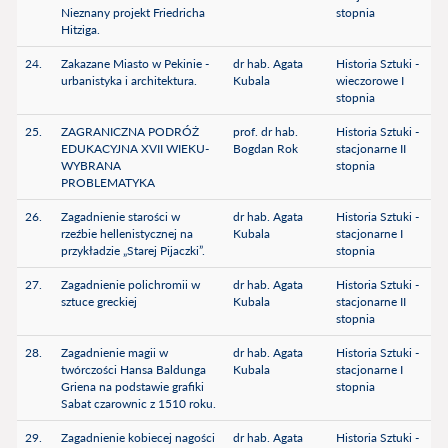
Nieznany projekt Friedricha
stopnia
Hitziga.
24.
Zakazane Miasto w Pekinie -
dr hab. Agata
Historia Sztuki -
urbanistyka i architektura.
Kubala
wieczorowe I
stopnia
25.
ZAGRANICZNA PODRÓŻ
prof. dr hab.
Historia Sztuki -
EDUKACYJNA XVII WIEKU-
Bogdan Rok
stacjonarne II
WYBRANA
stopnia
PROBLEMATYKA
26.
Zagadnienie starości w
dr hab. Agata
Historia Sztuki -
rzeźbie hellenistycznej na
Kubala
stacjonarne I
przykładzie „Starej Pijaczki”.
stopnia
27.
Zagadnienie polichromii w
dr hab. Agata
Historia Sztuki -
sztuce greckiej
Kubala
stacjonarne II
stopnia
28.
Zagadnienie magii w
dr hab. Agata
Historia Sztuki -
twórczości Hansa Baldunga
Kubala
stacjonarne I
Griena na podstawie grafiki
stopnia
Sabat czarownic z 1510 roku.
29.
Zagadnienie kobiecej nagości
dr hab. Agata
Historia Sztuki -