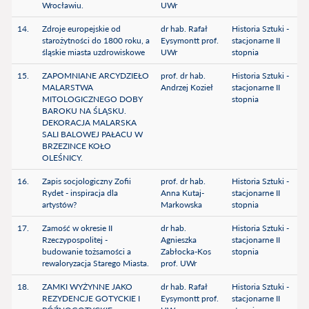
Wrocławiu.
UWr
14.
Zdroje europejskie od
dr hab. Rafał
Historia Sztuki -
starożytności do 1800 roku, a
Eysymontt prof.
stacjonarne II
śląskie miasta uzdrowiskowe
UWr
stopnia
15.
ZAPOMNIANE ARCYDZIEŁO
prof. dr hab.
Historia Sztuki -
MALARSTWA
Andrzej Kozieł
stacjonarne II
MITOLOGICZNEGO DOBY
stopnia
BAROKU NA ŚLĄSKU.
DEKORACJA MALARSKA
SALI BALOWEJ PAŁACU W
BRZEZINCE KOŁO
OLEŚNICY.
16.
Zapis socjologiczny Zofii
prof. dr hab.
Historia Sztuki -
Rydet - inspiracja dla
Anna Kutaj-
stacjonarne II
artystów?
Markowska
stopnia
17.
Zamość w okresie II
dr hab.
Historia Sztuki -
Rzeczypospolitej -
Agnieszka
stacjonarne II
budowanie tożsamości a
Zabłocka-Kos
stopnia
rewaloryzacja Starego Miasta.
prof. UWr
18.
ZAMKI WYŻYNNE JAKO
dr hab. Rafał
Historia Sztuki -
REZYDENCJE GOTYCKIE I
Eysymontt prof.
stacjonarne II