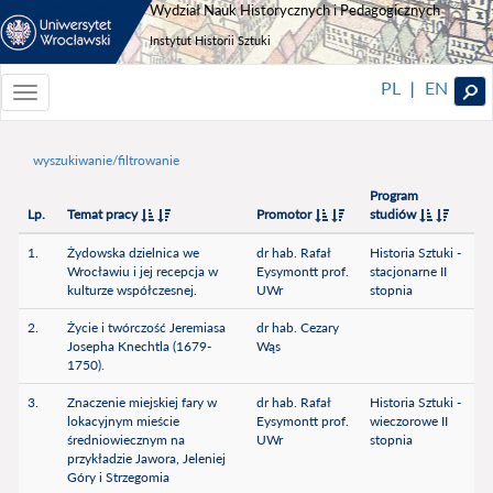
Wydział Nauk Historycznych i Pedagogicznych
Instytut Historii Sztuki
PL
EN
|
Toggle
navigationToggle
navigation
wyszukiwanie/filtrowanie
Program
Lp.
Temat pracy
Promotor
studiów
1.
Żydowska dzielnica we
dr hab. Rafał
Historia Sztuki -
Wrocławiu i jej recepcja w
Eysymontt prof.
stacjonarne II
kulturze współczesnej.
UWr
stopnia
2.
Życie i twórczość Jeremiasa
dr hab. Cezary
Josepha Knechtla (1679-
Wąs
1750).
3.
Znaczenie miejskiej fary w
dr hab. Rafał
Historia Sztuki -
lokacyjnym mieście
Eysymontt prof.
wieczorowe II
średniowiecznym na
UWr
stopnia
przykładzie Jawora, Jeleniej
Góry i Strzegomia