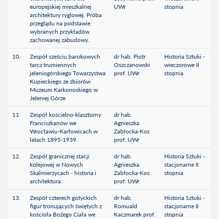
europejskiej mieszkalnej
UWr
stopnia
architektury ryglowej. Próba
przeglądu na podstawie
wybranych przykładów
zachowanej zabudowy.
10.
Zespół sześciu barokowych
dr hab. Piotr
Historia Sztuki -
tarcz trumiennych
Oszczanowski
wieczorowe II
jeleniogórskiego Towarzystwa
prof. UWr
stopnia
Kupieckiego ze zbiorów
Muzeum Karkonoskiego w
Jeleniej Górze
11.
Zespół kościelno-klasztorny
dr hab.
Franciszkanów we
Agnieszka
Wrocławiu-Karłowicach w
Zabłocka-Kos
latach 1895-1939.
prof. UWr
12.
Zespół granicznej stacji
dr hab.
Historia Sztuki -
kolejowej w Nowych
Agnieszka
stacjonarne II
Skalmierzycach - historia i
Zabłocka-Kos
stopnia
architektura.
prof. UWr
13.
Zespół czterech gotyckich
dr hab.
Historia Sztuki -
figur tronujących świętych z
Romuald
stacjonarne II
kościoła Bożego Ciała we
Kaczmarek prof.
stopnia