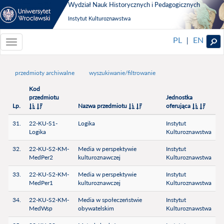
Wydział Nauk Historycznych i Pedagogicznych
Instytut Kulturoznawstwa
PL
EN
|
Toggle
navigationToggle
navigation
przedmioty archiwalne
wyszukiwanie/filtrowanie
Kod
przedmiotu
Jednostka
Lp.
Nazwa przedmiotu
oferująca
31.
22-KU-S1-
Logika
Instytut
Logika
Kulturoznawstwa
32.
22-KU-S2-KM-
Media w perspektywie
Instytut
MedPer2
kulturoznawczej
Kulturoznawstwa
33.
22-KU-S2-KM-
Media w perspektywie
Instytut
MedPer1
kulturoznawczej
Kulturoznawstwa
34.
22-KU-S2-KM-
Media w społeczeństwie
Instytut
MedWsp
obywatelskim
Kulturoznawstwa