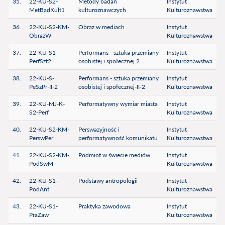
35.
22-KU-S2-
Metody badań
Instytut
MetBadKult1
kulturoznawczych
Kulturoznawstwa
36.
22-KU-S2-KM-
Obraz w mediach
Instytut
ObrazW
Kulturoznawstwa
37.
22-KU-S1-
Performans - sztuka przemiany
Instytut
PerfSzt2
osobistej i społecznej 2
Kulturoznawstwa
38.
22-KU-S-
Performans - sztuka przemiany
Instytut
PeSzPr-II-2
osobistej i społecznej-II-2
Kulturoznawstwa
39.
22-KU-MJ-K-
Performatywny wymiar miasta
Instytut
S2-Perf
Kulturoznawstwa
40.
22-KU-S2-KM-
Perswazyjność i
Instytut
PerswPer
performatywność komunikatu
Kulturoznawstwa
41.
22-KU-S2-KM-
Podmiot w świecie mediów
Instytut
PodSwM
Kulturoznawstwa
42.
22-KU-S1-
Podstawy antropologii
Instytut
PodAnt
Kulturoznawstwa
43.
22-KU-S1-
Praktyka zawodowa
Instytut
PraZaw
Kulturoznawstwa