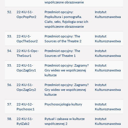
współczesne obrazowanie
52.
22-KU-S1-
Przedmiot opcyjny:
Instytut
OpcPopPor2
Popkultura i pornografia.
Kulturoznawstwa
Ciało, seks, fizjologia oraz ich
współczesne obrazowanie
53.
22-KU-S-
Przedmiot opcyjny: The
Instytut
OpcTheSour2
Sources of the Theatre 2
Kulturoznawstwa
54.
22-KU-S-Opc-
Przedmiot opcyjny: The
Instytut
TheSour1
Sources of Theatre 1
Kulturoznawstwa
55.
22-KU-S1-
Przedmiot opcyjny: Zagramy?
Instytut
OpcZagGry1
Gry wideo we współczesnej
Kulturoznawstwa
kulturze
56.
22-KU-S1-
Przedmiot opcyjny: Zagramy?
Instytut
OpcZagGry2
Gry wideo we współczesnej
Kulturoznawstwa
kulturze
57.
22-KU-S2-
Psychosocjologia kultury
Instytut
Psychosoc1
Kulturoznawstwa
58.
22-KU-S1-
Rytuał i zabawa w kulturze
Instytut
RytZab2
współczesnej 2
Kulturoznawstwa