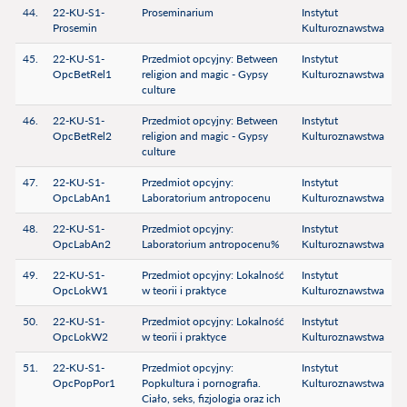
44.
22-KU-S1-
Proseminarium
Instytut
Prosemin
Kulturoznawstwa
45.
22-KU-S1-
Przedmiot opcyjny: Between
Instytut
OpcBetRel1
religion and magic - Gypsy
Kulturoznawstwa
culture
46.
22-KU-S1-
Przedmiot opcyjny: Between
Instytut
OpcBetRel2
religion and magic - Gypsy
Kulturoznawstwa
culture
47.
22-KU-S1-
Przedmiot opcyjny:
Instytut
OpcLabAn1
Laboratorium antropocenu
Kulturoznawstwa
48.
22-KU-S1-
Przedmiot opcyjny:
Instytut
OpcLabAn2
Laboratorium antropocenu%
Kulturoznawstwa
49.
22-KU-S1-
Przedmiot opcyjny: Lokalność
Instytut
OpcLokW1
w teorii i praktyce
Kulturoznawstwa
50.
22-KU-S1-
Przedmiot opcyjny: Lokalność
Instytut
OpcLokW2
w teorii i praktyce
Kulturoznawstwa
51.
22-KU-S1-
Przedmiot opcyjny:
Instytut
OpcPopPor1
Popkultura i pornografia.
Kulturoznawstwa
Ciało, seks, fizjologia oraz ich