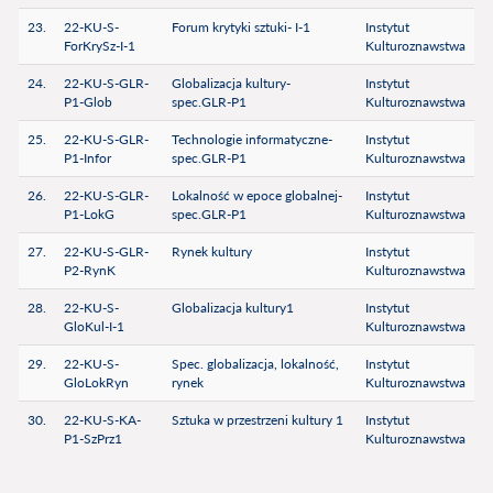
23.
22-KU-S-
Forum krytyki sztuki- I-1
Instytut
ForKrySz-I-1
Kulturoznawstwa
24.
22-KU-S-GLR-
Globalizacja kultury-
Instytut
P1-Glob
spec.GLR-P1
Kulturoznawstwa
25.
22-KU-S-GLR-
Technologie informatyczne-
Instytut
P1-Infor
spec.GLR-P1
Kulturoznawstwa
26.
22-KU-S-GLR-
Lokalność w epoce globalnej-
Instytut
P1-LokG
spec.GLR-P1
Kulturoznawstwa
27.
22-KU-S-GLR-
Rynek kultury
Instytut
P2-RynK
Kulturoznawstwa
28.
22-KU-S-
Globalizacja kultury1
Instytut
GloKul-I-1
Kulturoznawstwa
29.
22-KU-S-
Spec. globalizacja, lokalność,
Instytut
GloLokRyn
rynek
Kulturoznawstwa
30.
22-KU-S-KA-
Sztuka w przestrzeni kultury 1
Instytut
P1-SzPrz1
Kulturoznawstwa