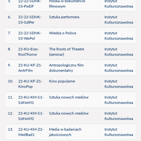
5.
22-22-SDNK-
Polska w dokumencie
Instytut
S3-PwDF
filmowym
Kulturoznawstwa
6.
22-22-SDNK-
Sztuka performera
Instytut
S3-SztPer
Kulturoznawstwa
7.
22-22-SDNK-
Wiedza o Polsce
Instytut
S3-WoPol
Kulturoznawstwa
8.
22-KU-Eras-
The Roots of Theatre
Instytut
RooTKonw
(seminar)
Kulturoznawstwa
9.
22-KU-KF-Z1-
Antropologiczny film
Instytut
AntrFilm
dokumentalny
Kulturoznawstwa
10.
22-KU-KF-Z1-
Kino popularne
Instytut
KinoPop
Kulturoznawstwa
11.
22-KU-KM-S1-
Sztuka nowych mediów
Instytut
SztNoM1
Kulturoznawstwa
12.
22-KU-KM-S1-
Sztuka nowych mediów
Instytut
SztNoM2
Kulturoznawstwa
13.
22-KU-KM-Z2-
Media w badaniach
Instytut
MedBad1
jakościowych
Kulturoznawstwa