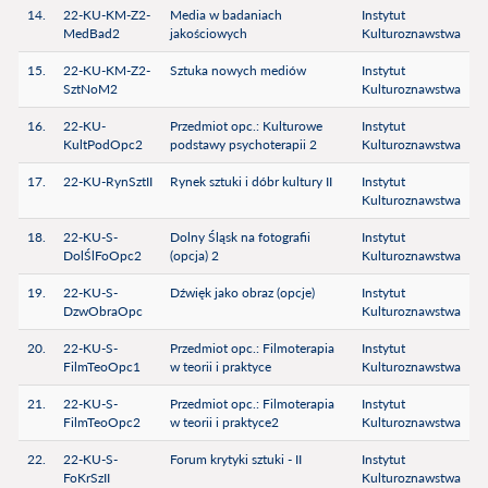
14.
22-KU-KM-Z2-
Media w badaniach
Instytut
MedBad2
jakościowych
Kulturoznawstwa
15.
22-KU-KM-Z2-
Sztuka nowych mediów
Instytut
SztNoM2
Kulturoznawstwa
16.
22-KU-
Przedmiot opc.: Kulturowe
Instytut
KultPodOpc2
podstawy psychoterapii 2
Kulturoznawstwa
17.
22-KU-RynSztII
Rynek sztuki i dóbr kultury II
Instytut
Kulturoznawstwa
18.
22-KU-S-
Dolny Śląsk na fotografii
Instytut
DolŚlFoOpc2
(opcja) 2
Kulturoznawstwa
19.
22-KU-S-
Dźwięk jako obraz (opcje)
Instytut
DzwObraOpc
Kulturoznawstwa
20.
22-KU-S-
Przedmiot opc.: Filmoterapia
Instytut
FilmTeoOpc1
w teorii i praktyce
Kulturoznawstwa
21.
22-KU-S-
Przedmiot opc.: Filmoterapia
Instytut
FilmTeoOpc2
w teorii i praktyce2
Kulturoznawstwa
22.
22-KU-S-
Forum krytyki sztuki - II
Instytut
FoKrSzII
Kulturoznawstwa