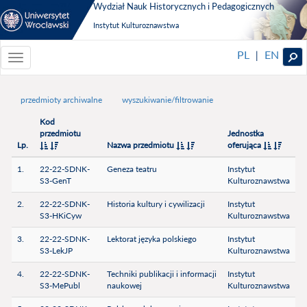
Wydział Nauk Historycznych i Pedagogicznych
Instytut Kulturoznawstwa
PL
EN
|
Toggle
navigationToggle
navigation
przedmioty archiwalne
wyszukiwanie/filtrowanie
Kod
przedmiotu
Jednostka
Lp.
Nazwa przedmiotu
oferująca
1.
22-22-SDNK-
Geneza teatru
Instytut
S3-GenT
Kulturoznawstwa
2.
22-22-SDNK-
Historia kultury i cywilizacji
Instytut
S3-HKiCyw
Kulturoznawstwa
3.
22-22-SDNK-
Lektorat języka polskiego
Instytut
S3-LekJP
Kulturoznawstwa
4.
22-22-SDNK-
Techniki publikacji i informacji
Instytut
S3-MePubl
naukowej
Kulturoznawstwa