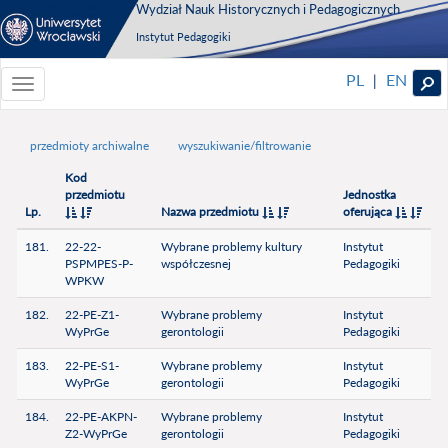
Wydział Nauk Historycznych i Pedagogicznych
Instytut Pedagogiki
PL
EN
|
Toggle
navigationToggle
navigation
przedmioty archiwalne
wyszukiwanie/filtrowanie
Kod
przedmiotu
Jednostka
Lp.
Nazwa przedmiotu
oferująca
181.
22-22-
Wybrane problemy kultury
Instytut
PSPMPES-P-
współczesnej
Pedagogiki
WPKW
182.
22-PE-Z1-
Wybrane problemy
Instytut
WyPrGe
gerontologii
Pedagogiki
183.
22-PE-S1-
Wybrane problemy
Instytut
WyPrGe
gerontologii
Pedagogiki
184.
22-PE-AKPN-
Wybrane problemy
Instytut
Z2-WyPrGe
gerontologii
Pedagogiki