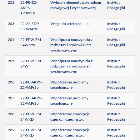
202.
22-PE-Z2-
Wybrane elementy psychologii
Instytut
AKPN-
rozwojowej i wychowawczej
Pedagogiki
TP3WEP
203.
22-22-SDP-
Wstęp do arteterapii - 4
Instytut
S3-WsArte
Pedagogiki
204.
22-PPW-ZM-
Współpraca nauczyciela z
Instytut
S4WNzR
rodzicami i środowiskiem
Pedagogiki
wychowawczym
205.
22-PPW-SM-
Współpraca nauczyciela z
Instytut
S4WN
rodzicami i środowiskiem
Pedagogiki
wychowawczym
206.
22-PE-AKPN-
Współczesne problemy
Instytut
Z2-WsPrSo
socjologiczne
Pedagogiki
207.
22-PE-AKPN-
Współczesne problemy
Instytut
S2-WsPrSo
socjologiczne
Pedagogiki
208.
22-PPW-ZM-
Współczesne koncepcje
Instytut
S4WKD
dziecka i dzieciństwa
Pedagogiki
209.
22-PPW-SM-
Współczesne koncepcje
Instytut
S4WKD
dziecka i dzieciństwa
Pedagogiki