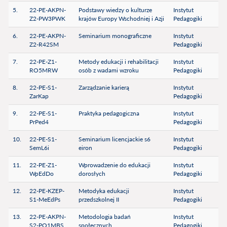
5.
22-PE-AKPN-
Podstawy wiedzy o kulturze
Instytut
Z2-PW3PWK
krajów Europy Wschodniej i Azji
Pedagogiki
6.
22-PE-AKPN-
Seminarium monograficzne
Instytut
Z2-R42SM
Pedagogiki
7.
22-PE-Z1-
Metody edukacji i rehabilitacji
Instytut
RO5MRW
osób z wadami wzroku
Pedagogiki
8.
22-PE-S1-
Zarządzanie karierą
Instytut
ZarKap
Pedagogiki
9.
22-PE-S1-
Praktyka pedagogiczna
Instytut
PrPed4
Pedagogiki
10.
22-PE-S1-
Seminarium licencjackie s6
Instytut
SemL6i
eiron
Pedagogiki
11.
22-PE-Z1-
Wprowadzenie do edukacji
Instytut
WpEdDo
dorosłych
Pedagogiki
12.
22-PE-KZEP-
Metodyka edukacji
Instytut
S1-MeEdPs
przedszkolnej II
Pedagogiki
13.
22-PE-AKPN-
Metodologia badań
Instytut
S2-PO1MBS
społecznych
Pedagogiki