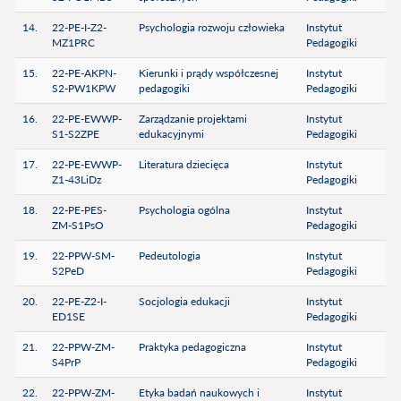
14.
22-PE-I-Z2-
Psychologia rozwoju człowieka
Instytut
MZ1PRC
Pedagogiki
15.
22-PE-AKPN-
Kierunki i prądy współczesnej
Instytut
S2-PW1KPW
pedagogiki
Pedagogiki
16.
22-PE-EWWP-
Zarządzanie projektami
Instytut
S1-S2ZPE
edukacyjnymi
Pedagogiki
17.
22-PE-EWWP-
Literatura dziecięca
Instytut
Z1-43LiDz
Pedagogiki
18.
22-PE-PES-
Psychologia ogólna
Instytut
ZM-S1PsO
Pedagogiki
19.
22-PPW-SM-
Pedeutologia
Instytut
S2PeD
Pedagogiki
20.
22-PE-Z2-I-
Socjologia edukacji
Instytut
ED1SE
Pedagogiki
21.
22-PPW-ZM-
Praktyka pedagogiczna
Instytut
S4PrP
Pedagogiki
22.
22-PPW-ZM-
Etyka badań naukowych i
Instytut