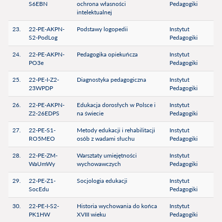
S6EBN
ochrona własności
Pedagogiki
intelektualnej
23.
22-PE-AKPN-
Podstawy logopedii
Instytut
S2-PodLog
Pedagogiki
24.
22-PE-AKPN-
Pedagogika opiekuńcza
Instytut
PO3e
Pedagogiki
25.
22-PE-I-Z2-
Diagnostyka pedagogiczna
Instytut
23WPDP
Pedagogiki
26.
22-PE-AKPN-
Edukacja dorosłych w Polsce i
Instytut
Z2-26EDPS
na świecie
Pedagogiki
27.
22-PE-S1-
Metody edukacji i rehabilitacji
Instytut
RO5MEO
osób z wadami słuchu
Pedagogiki
28.
22-PE-ZM-
Warsztaty umiejętności
Instytut
WaUmWy
wychowawczych
Pedagogiki
29.
22-PE-Z1-
Socjologia edukacji
Instytut
SocEdu
Pedagogiki
30.
22-PE-I-S2-
Historia wychowania do końca
Instytut
PK1HW
XVIII wieku
Pedagogiki