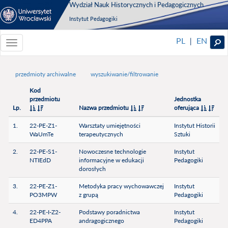
Wydział Nauk Historycznych i Pedagogicznych
Instytut Pedagogiki
PL
EN
|
Toggle
navigationToggle
navigation
przedmioty archiwalne
wyszukiwanie/filtrowanie
Kod
przedmiotu
Jednostka
Lp.
Nazwa przedmiotu
oferująca
1.
22-PE-Z1-
Warsztaty umiejętności
Instytut Historii
WaUmTe
terapeutycznych
Sztuki
2.
22-PE-S1-
Nowoczesne technologie
Instytut
NTIEdD
informacyjne w edukacji
Pedagogiki
dorosłych
3.
22-PE-Z1-
Metodyka pracy wychowawczej
Instytut
PO3MPW
z grupą
Pedagogiki
4.
22-PE-I-Z2-
Podstawy poradnictwa
Instytut
ED4PPA
andragogicznego
Pedagogiki