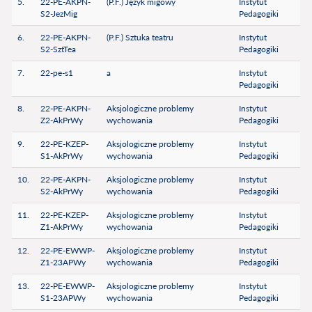
5.
22-PE-AKPN-
(P.F.) Język migowy
Instytut
S2-JezMig
Pedagogiki
6.
22-PE-AKPN-
(P.F.) Sztuka teatru
Instytut
S2-SztTea
Pedagogiki
7.
22-pe-s1
a
Instytut
Pedagogiki
8.
22-PE-AKPN-
Aksjologiczne problemy
Instytut
Z2-AkPrWy
wychowania
Pedagogiki
9.
22-PE-KZEP-
Aksjologiczne problemy
Instytut
S1-AkPrWy
wychowania
Pedagogiki
10.
22-PE-AKPN-
Aksjologiczne problemy
Instytut
S2-AkPrWy
wychowania
Pedagogiki
11.
22-PE-KZEP-
Aksjologiczne problemy
Instytut
Z1-AkPrWy
wychowania
Pedagogiki
12.
22-PE-EWWP-
Aksjologiczne problemy
Instytut
Z1-23APWy
wychowania
Pedagogiki
13.
22-PE-EWWP-
Aksjologiczne problemy
Instytut
S1-23APWy
wychowania
Pedagogiki