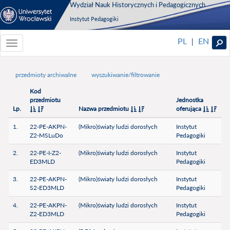
Wydział Nauk Historycznych i Pedagogicznych
Instytut Pedagogiki
PL
EN
|
Toggle
navigationToggle
navigation
przedmioty archiwalne
wyszukiwanie/filtrowanie
Kod
przedmiotu
Jednostka
Lp.
Nazwa przedmiotu
oferująca
1.
22-PE-AKPN-
(Mikro)światy ludzi dorosłych
Instytut
Z2-MSLuDo
Pedagogiki
2.
22-PE-I-Z2-
(Mikro)światy ludzi dorosłych
Instytut
ED3MLD
Pedagogiki
3.
22-PE-AKPN-
(Mikro)światy ludzi dorosłych
Instytut
S2-ED3MLD
Pedagogiki
4.
22-PE-AKPN-
(Mikro)światy ludzi dorosłych
Instytut
Z2-ED3MLD
Pedagogiki