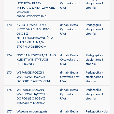
UCZNIÓW KLASY
Cytowska prof.
stacjonarne I
INTEGRACYJNEJ I ZWYKŁEJ
UWr
stopnia
W SZKOLE
OGÓLNODOSTĘPNEJ
173.
KYNOTERAPIA JAKO
dr hab. Beata
Pedagogika -
METODA REHABILITACJI
Cytowska prof.
stacjonarne I
OSÓB Z
UWr
stopnia
NIEPEŁNOSPRAWNOŚCIĄ
INTELEKTUALNĄ W
STOPNIU GŁĘBOKIM
174.
OSOBA NIESŁYSZĄCA JAKO
dr hab. Beata
Pedagogika -
KLIENT W INSTYTUCJI
Cytowska prof.
stacjonarne I
PUBLICZNEJ
UWr
stopnia
175.
WSPARCIE RODZIN
dr hab. Beata
Pedagogika -
WYCHOWUJĄCYCH
Cytowska prof.
stacjonarne I
DZIECKO Z AUTYZMEM
UWr
stopnia
176.
WSPARCIE RODZIN
dr hab. Beata
Pedagogika -
WYCHOWUJĄCYCH
Cytowska prof.
stacjonarne I
DOROSŁE OSOBY Z
UWr
stopnia
ZESPOŁEM DOWNA
177.
Wczesne wspomaganie
dr hab. Beata
Pedagogika - dla