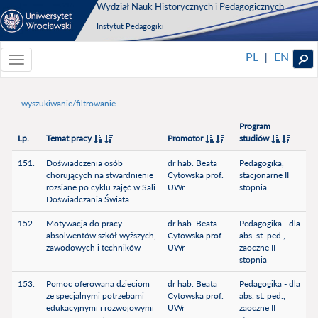
Wydział Nauk Historycznych i Pedagogicznych
Instytut Pedagogiki
PL
EN
|
Toggle
navigationToggle
navigation
wyszukiwanie/filtrowanie
Program
Lp.
Temat pracy
Promotor
studiów
151.
Doświadczenia osób
dr hab. Beata
Pedagogika,
chorujących na stwardnienie
Cytowska prof.
stacjonarne II
rozsiane po cyklu zajęć w Sali
UWr
stopnia
Doświadczania Świata
152.
Motywacja do pracy
dr hab. Beata
Pedagogika - dla
absolwentów szkół wyższych,
Cytowska prof.
abs. st. ped.,
zawodowych i techników
UWr
zaoczne II
stopnia
153.
Pomoc oferowana dzieciom
dr hab. Beata
Pedagogika - dla
ze specjalnymi potrzebami
Cytowska prof.
abs. st. ped.,
edukacyjnymi i rozwojowymi
UWr
zaoczne II