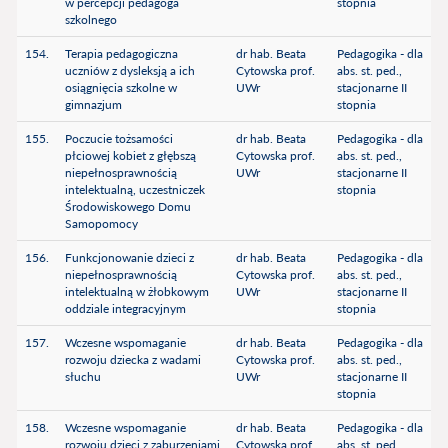
w percepcji pedagoga
stopnia
szkolnego
154.
Terapia pedagogiczna
dr hab. Beata
Pedagogika - dla
uczniów z dysleksją a ich
Cytowska prof.
abs. st. ped.,
osiągnięcia szkolne w
UWr
stacjonarne II
gimnazjum
stopnia
155.
Poczucie tożsamości
dr hab. Beata
Pedagogika - dla
płciowej kobiet z głębszą
Cytowska prof.
abs. st. ped.,
niepełnosprawnością
UWr
stacjonarne II
intelektualną, uczestniczek
stopnia
Środowiskowego Domu
Samopomocy
156.
Funkcjonowanie dzieci z
dr hab. Beata
Pedagogika - dla
niepełnosprawnością
Cytowska prof.
abs. st. ped.,
intelektualną w żłobkowym
UWr
stacjonarne II
oddziale integracyjnym
stopnia
157.
Wczesne wspomaganie
dr hab. Beata
Pedagogika - dla
rozwoju dziecka z wadami
Cytowska prof.
abs. st. ped.,
słuchu
UWr
stacjonarne II
stopnia
158.
Wczesne wspomaganie
dr hab. Beata
Pedagogika - dla
rozwoju dzieci z zaburzeniami
Cytowska prof.
abs. st. ped.,