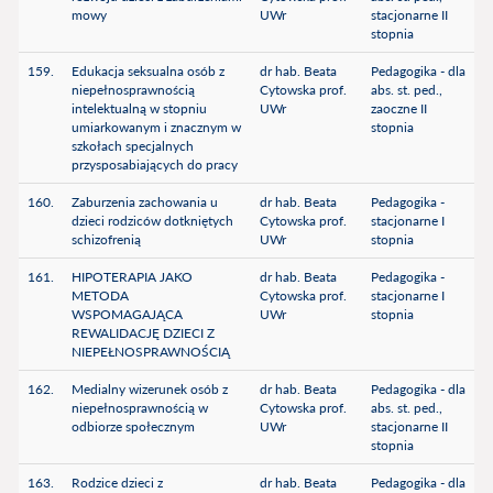
mowy
UWr
stacjonarne II
stopnia
159.
Edukacja seksualna osób z
dr hab. Beata
Pedagogika - dla
niepełnosprawnością
Cytowska prof.
abs. st. ped.,
intelektualną w stopniu
UWr
zaoczne II
umiarkowanym i znacznym w
stopnia
szkołach specjalnych
przysposabiających do pracy
160.
Zaburzenia zachowania u
dr hab. Beata
Pedagogika -
dzieci rodziców dotkniętych
Cytowska prof.
stacjonarne I
schizofrenią
UWr
stopnia
161.
HIPOTERAPIA JAKO
dr hab. Beata
Pedagogika -
METODA
Cytowska prof.
stacjonarne I
WSPOMAGAJĄCA
UWr
stopnia
REWALIDACJĘ DZIECI Z
NIEPEŁNOSPRAWNOŚCIĄ
162.
Medialny wizerunek osób z
dr hab. Beata
Pedagogika - dla
niepełnosprawnością w
Cytowska prof.
abs. st. ped.,
odbiorze społecznym
UWr
stacjonarne II
stopnia
163.
Rodzice dzieci z
dr hab. Beata
Pedagogika - dla