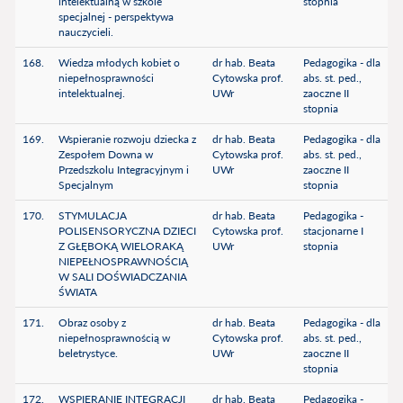
intelektualną w szkole
stopnia
specjalnej - perspektywa
nauczycieli.
168.
Wiedza młodych kobiet o
dr hab. Beata
Pedagogika - dla
niepełnosprawności
Cytowska prof.
abs. st. ped.,
intelektualnej.
UWr
zaoczne II
stopnia
169.
Wspieranie rozwoju dziecka z
dr hab. Beata
Pedagogika - dla
Zespołem Downa w
Cytowska prof.
abs. st. ped.,
Przedszkolu Integracyjnym i
UWr
zaoczne II
Specjalnym
stopnia
170.
STYMULACJA
dr hab. Beata
Pedagogika -
POLISENSORYCZNA DZIECI
Cytowska prof.
stacjonarne I
Z GŁĘBOKĄ WIELORAKĄ
UWr
stopnia
NIEPEŁNOSPRAWNOŚCIĄ
W SALI DOŚWIADCZANIA
ŚWIATA
171.
Obraz osoby z
dr hab. Beata
Pedagogika - dla
niepełnosprawnością w
Cytowska prof.
abs. st. ped.,
beletrystyce.
UWr
zaoczne II
stopnia
172.
WSPIERANIE INTEGRACJI
dr hab. Beata
Pedagogika -