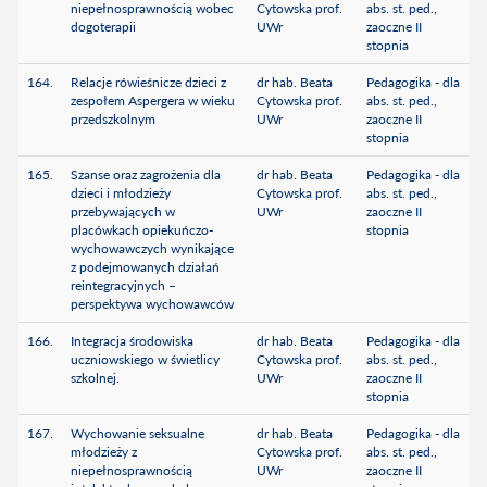
niepełnosprawnością wobec
Cytowska prof.
abs. st. ped.,
dogoterapii
UWr
zaoczne II
stopnia
164.
Relacje rówieśnicze dzieci z
dr hab. Beata
Pedagogika - dla
zespołem Aspergera w wieku
Cytowska prof.
abs. st. ped.,
przedszkolnym
UWr
zaoczne II
stopnia
165.
Szanse oraz zagrożenia dla
dr hab. Beata
Pedagogika - dla
dzieci i młodzieży
Cytowska prof.
abs. st. ped.,
przebywających w
UWr
zaoczne II
placówkach opiekuńczo-
stopnia
wychowawczych wynikające
z podejmowanych działań
reintegracyjnych –
perspektywa wychowawców
166.
Integracja środowiska
dr hab. Beata
Pedagogika - dla
uczniowskiego w świetlicy
Cytowska prof.
abs. st. ped.,
szkolnej.
UWr
zaoczne II
stopnia
167.
Wychowanie seksualne
dr hab. Beata
Pedagogika - dla
młodzieży z
Cytowska prof.
abs. st. ped.,
niepełnosprawnością
UWr
zaoczne II