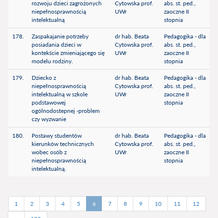
rozwoju dzieci zagrożonych
Cytowska prof.
abs. st. ped.,
niepełnosprawnością
UWr
zaoczne II
intelektualną
stopnia
178.
Zaspakajanie potrzeby
dr hab. Beata
Pedagogika - dla
posiadania dzieci w
Cytowska prof.
abs. st. ped.,
kontekście zmieniającego się
UWr
zaoczne II
modelu rodziny.
stopnia
179.
Dziecko z
dr hab. Beata
Pedagogika - dla
niepełnosprawnością
Cytowska prof.
abs. st. ped.,
intelektualną w szkole
UWr
zaoczne II
podstawowej
stopnia
ogólnodostepnej -problem
czy wyzwanie
180.
Postawy studentów
dr hab. Beata
Pedagogika - dla
kierunków technicznych
Cytowska prof.
abs. st. ped.,
wobec osób z
UWr
zaoczne II
niepełnosprawnością
stopnia
intelektualną.
1
2
3
4
5
6
7
8
9
10
11
12