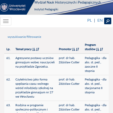
Wydział Nauk Historycznych i Pedagogicznych
Instytut Pedagogiki
PL
EN
|
Toggle
navigationToggle
navigation
wyszukiwanie/filtrowanie
Program
Lp.
Temat pracy
Promotor
studiów
61.
Agresywne postawy uczniów
prof. dr hab.
Pedagogika - dla
gimnazjum wobec nauczycieli
Zdzisław Cutter
abs. st. ped.,
na przykładzie Zgorzelca.
zaoczne II
stopnia
62.
Czytelnictwo jako forma
prof. dr hab.
Pedagogika - dla
spędzania czasu wolnego
Zdzisław Cutter
abs. st. ped.,
wśród młodzieży szkolnej na
stacjonarne II
przykładzie gimnazjum nr 27
stopnia
we Wrocławiu
63.
Rodzina w programie
prof. dr hab.
Pedagogika - dla
społeczno-politycznym i
Zdzisław Cutter
abs. st. ped.,