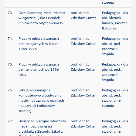
stopnia
73.
Dom Samotnej Matki Markot
prof. dr hab.
Pedagogika - dla
w Zgorzelcu jako Ośrodek
Zdzisław Cutter
abs. kierunk.
Opiekuńczo-Wychowawczy.
innych, zaoczne
II stopnia
74.
Praca w oddziaływaniach
prof. dr hab.
Pedagogika - dla
penitencjarnych w latach
Zdzisław Cutter
abs. st. ped.,
1945-1996
zaoczne II
stopnia
75.
Praca w oddziaływaniach
prof. dr hab.
Pedagogika - dla
penitencjarnych po 1996
Zdzisław Cutter
abs. st. ped.,
roku.
zaoczne II
stopnia
76.
Lekcje wspomagane
prof. dr hab.
Pedagogika - dla
komputerowo a tradycyjny
Zdzisław Cutter
abs. st. ped.,
model nauczania w opiniach
stacjonarne II
nauczycieli i młodzieży
stopnia
szkolnej
77.
Bariery edukacyjne młodzieży
prof. dr hab.
Pedagogika - dla
niepełnosprawnej na
Zdzisław Cutter
abs. st. ped.,
przykładzie Zespołu Szkół z
stacjonarne II