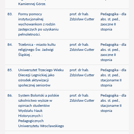
Kamiennej Górze.
83.
Formy pomocy
prof. dr hab.
Pedagogika - dla
instytucjonalnej
Zdzisław Cutter
abs. st. ped.,
wychowankom z rodzin
zaoczne II
zastępczych po uzyskaniu
stopnia
pełnoletności.
84.
Trzebnica - miasto kultu
prof. dr hab.
Pedagogika - dla
religijnego Św. Jadwigi
Zdzisław Cutter
abs. st. ped.,
Śląskiej .
zaoczne II
stopnia
85.
Uniwersytet Trzeciego Wieku
prof. dr hab.
Pedagogika - dla
Diecezji Legnickiej jako
Zdzisław Cutter
abs. st. ped.,
ośrodek aktywizacji
stacjonarne II
społecznej seniorów
stopnia
86.
System Boloński a polskie
prof. dr hab.
Pedagogika - dla
szkolnictwo wyższe w
Zdzisław Cutter
abs. st. ped.,
opiniach studentów
stacjonarne II
Wydziału Nauk
stopnia
Historycznych i
Pedagogicznych
Uniwersytetu Wrocławskiego