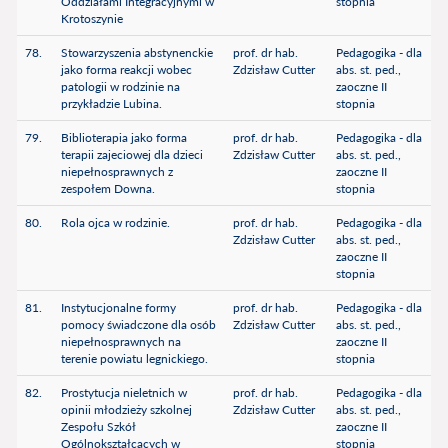
Oddziałami Integracyjnymi w
stopnia
Krotoszynie
78.
Stowarzyszenia abstynenckie
prof. dr hab.
Pedagogika - dla
jako forma reakcji wobec
Zdzisław Cutter
abs. st. ped.,
patologii w rodzinie na
zaoczne II
przykładzie Lubina.
stopnia
79.
Biblioterapia jako forma
prof. dr hab.
Pedagogika - dla
terapii zajeciowej dla dzieci
Zdzisław Cutter
abs. st. ped.,
niepełnosprawnych z
zaoczne II
zespołem Downa.
stopnia
80.
Rola ojca w rodzinie.
prof. dr hab.
Pedagogika - dla
Zdzisław Cutter
abs. st. ped.,
zaoczne II
stopnia
81.
Instytucjonalne formy
prof. dr hab.
Pedagogika - dla
pomocy świadczone dla osób
Zdzisław Cutter
abs. st. ped.,
niepełnosprawnych na
zaoczne II
terenie powiatu legnickiego.
stopnia
82.
Prostytucja nieletnich w
prof. dr hab.
Pedagogika - dla
opinii młodzieży szkolnej
Zdzisław Cutter
abs. st. ped.,
Zespołu Szkół
zaoczne II
Ogólnokształcacych w
stopnia