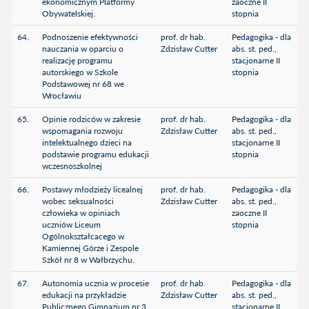
ekonomicznym Platformy
zaoczne II
Obywatelskiej.
stopnia
64.
Podnoszenie efektywności
prof. dr hab.
Pedagogika - dla
nauczania w oparciu o
Zdzisław Cutter
abs. st. ped.,
realizację programu
stacjonarne II
autorskiego w Szkole
stopnia
Podstawowej nr 68 we
Wrocławiu
65.
Opinie rodziców w zakresie
prof. dr hab.
Pedagogika - dla
wspomagania rozwoju
Zdzisław Cutter
abs. st. ped.,
intelektualnego dzieci na
stacjonarne II
podstawie programu edukacji
stopnia
wczesnoszkolnej
66.
Postawy młodzieży licealnej
prof. dr hab.
Pedagogika - dla
wobec seksualności
Zdzisław Cutter
abs. st. ped.,
człowieka w opiniach
zaoczne II
uczniów Liceum
stopnia
Ogólnokształcacego w
Kamiennej Górze i Zespole
Szkół nr 8 w Wałbrzychu.
67.
Autonomia ucznia w procesie
prof. dr hab.
Pedagogika - dla
edukacji na przykładzie
Zdzisław Cutter
abs. st. ped.,
Publicznego Gimnazjum nr 3
stacjonarne II