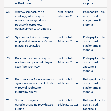
w Bożkowie
stopnia
68.
wpływy gimnazjum na
prof. dr hab.
Pedagogika - dla
edukację młodzieży w
Zdzisław Cutter
abs. st. ped.,
opiniach nauczycieli na
stacjonarne II
podstawie osrodków
stopnia
edukacyjnych w Chojnowie
69.
System wartości rodzinnych
prof. dr hab.
Pedagogika - dla
na przykładzie mieszkańców
Zdzisław Cutter
abs. st. ped.,
miasta Bolesławiec
stacjonarne II
stopnia
70.
Rola i miejsce katechezy w
prof. dr hab.
Pedagogika - dla
wychowaniu przedszkolnym.
Zdzisław Cutter
abs. st. ped.,
Stan i perspektywy.
zaoczne II
stopnia
71.
Rola i miejsce Stowarzyszenia
prof. dr hab.
Pedagogika - dla
Sympatyków Malczyc i okolic
Zdzisław Cutter
abs. st. ped.,
w rozwój społeczno-
stacjonarne II
kulturalny gminy
stopnia
72.
Społeczny wymiar
prof. dr hab.
Pedagogika - dla
eurosieroctwa na przykładzie
Zdzisław Cutter
abs. st. ped.,
Lubina.
zaoczne II