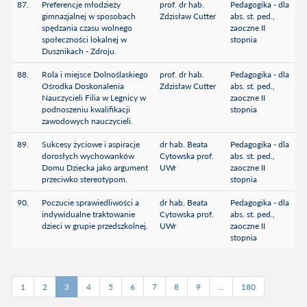
87.
Preferencje młodzieży
prof. dr hab.
Pedagogika - dla
gimnazjalnej w sposobach
Zdzisław Cutter
abs. st. ped.,
spędzania czasu wolnego
zaoczne II
społeczności lokalnej w
stopnia
Dusznikach - Zdroju.
88.
Rola i miejsce Dolnoślaskiego
prof. dr hab.
Pedagogika - dla
Ośrodka Doskonalenia
Zdzisław Cutter
abs. st. ped.,
Nauczycieli Filia w Legnicy w
zaoczne II
podnoszeniu kwalifikacji
stopnia
zawodowych nauczycieli.
89.
Sukcesy życiowe i aspiracje
dr hab. Beata
Pedagogika - dla
dorosłych wychowanków
Cytowska prof.
abs. st. ped.,
Domu Dziecka jako argument
UWr
zaoczne II
przeciwko stereotypom.
stopnia
90.
Poczucie sprawiedliwości a
dr hab. Beata
Pedagogika - dla
indywidualne traktowanie
Cytowska prof.
abs. st. ped.,
dzieci w grupie przedszkolnej.
UWr
zaoczne II
stopnia
1
2
3
4
5
6
7
8
9
...
180