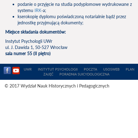
podanie o przyjęcie na studia podyplomowe wydrukowane z
systemu
IRK
-a;
kserokopię dyplomu poświadczoną notarialnie bądź przez
jednostkę przyjmującą dokumenty;
Miejsce składania dokumentów:
Instytut Psychologii UWr
ul. J. Dawida 1, 50-527 Wrocław
sala numer 55 (II piętro)
UWR
INSTYTUT PSYCHOLOGII
POCZTA
USOSWEB
PLAN
ZAJĘĆ
PORADNIA SUICYDOLOGICZNA
© 2017 Wydział Nauk Historycznych i Pedagogicznych