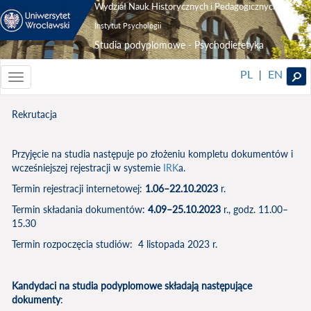
Wydział Nauk Historycznych i Pedagogicznych
Instytut Psychologii
Studia podyplomowe - Psychodietetyka
PL
EN
|
Toggle
navigationToggle
navigation
Rekrutacja
Przyjęcie na studia następuje po złożeniu kompletu dokumentów i
wcześniejszej rejestracji w systemie
IRK
a.
Termin rejestracji internetowej:
1.06–22.10.2023
r.
Termin składania dokumentów:
4.09–25.10.2023
r., godz. 11.00–
15.30
Termin rozpoczęcia studiów: 4 listopada 2023 r.
Kandydaci na studia podyplomowe składają następujące
dokumenty
: