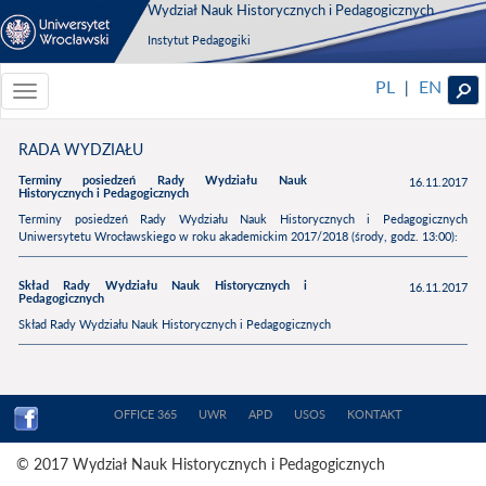
Wydział Nauk Historycznych i Pedagogicznych
Instytut Pedagogiki
PL
EN
|
Toggle
navigationToggle
navigation
RADA WYDZIAŁU
Terminy posiedzeń Rady Wydziału Nauk
16.11.2017
Historycznych i Pedagogicznych
Terminy posiedzeń Rady Wydziału Nauk Historycznych i Pedagogicznych
Uniwersytetu Wrocławskiego w roku akademickim 2017/2018 (środy, godz. 13:00):
Skład Rady Wydziału Nauk Historycznych i
16.11.2017
Pedagogicznych
Skład Rady Wydziału Nauk Historycznych i Pedagogicznych
OFFICE 365
UWR
APD
USOS
KONTAKT
© 2017 Wydział Nauk Historycznych i Pedagogicznych