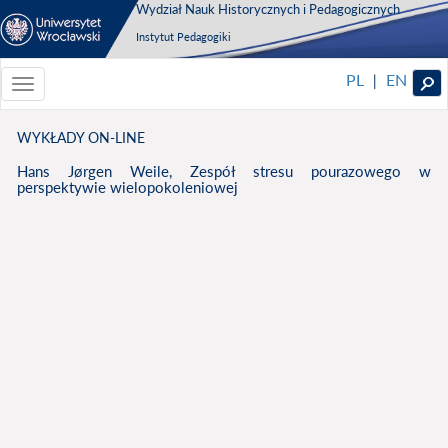
Wydział Nauk Historycznych i Pedagogicznych
Instytut Pedagogiki
PL
EN
|
Toggle
navigationToggle
navigation
WYKŁADY ON-LINE
Hans Jørgen Weile, Zespół stresu pourazowego w
perspektywie wielopokoleniowej