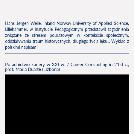
Hans Jørgen Weile, Inland Norway University of Applied Science,
Lillehammer, w Instytucie Pedagogicznym przedstawił zagadnienia
związane ze stresem pourazowym w kontekście społecznym,
oddziaływania traum historycznych, długiego życia lęku... Wykład z
polskimi napisami!
Poradnictwo kariery w XXI w. / Career Consueling in 21st c.,
prof. Maria Duarte (Lizbona)