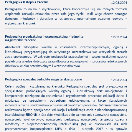
Pedagogika II stopnia zaoczne
12.03.2024
Pedagogika to nauka o wychowaniu, która koncentruje się na różnych formach
wspierania rozwoju człowieka przez całe jego życie. Jeśli więc chcesz pomagać
dzieciom, młodzieży i dorosłym w osiągnięciu optymalnego poziomu rozwoju –
wybierz ten kierunek.
Pedagogika przedszkolna i wczesnoszkolna - jednolite
12.03.2024
magisterskie zaoczne
Absolwent zdobędzie wiedzę o charakterze interdyscyplinarnym, ogólną i
kierunkową, przygotowującą do aktywnego uczestnictwa we wszystkich sferach
życia społecznego. W zakresie pedagogiki przedszkolnej i wczesnoszkolnej uzyska
pogłębioną wiedzę dotyczącą prawidłowości rozwojowych i procesów edukacyjnych
dziecka w wieku przedszkolnym i wczesnoszkolnym.
Pedagogika specjalna jednolite magisterskie zaoczne
12.03.2024
Celem ogólnym kształcenia na kierunku Pedagogika specjalna jest przygotowanie
specjalistów, posiadających wiedzą ogólną i kierunkową oraz umiejętności i
kompetencje niezbędne do rozumienia i organizowania procesów edukacji dzieci i
młodzieży ze specjalnymi potrzebami edukacyjnymi, a także świadomych
indywidualnych i środowiskowych uwarunkowań tych procesów. W ramach kierunku
realizowana będzie specjalność: edukacja i rehabilitacja osób z niepełnosprawnością
intelektualną (EIRONI), która daje kwalifikacje do zajmowania stanowiska nauczyciela,
nauczyciela wychowawcy, nauczyciela pedagoga, nauczyciela terapeuty dzieci i
młodzieży z niepełnosprawnością intelektualną (NI) w placówkach dla nich
przeznaczonych (rozporządzenie MEN z dnia 1 sierpnia 2017 r. w sprawie