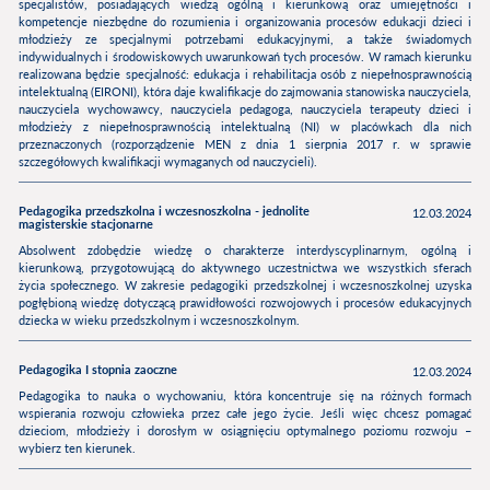
specjalistów, posiadających wiedzą ogólną i kierunkową oraz umiejętności i
kompetencje niezbędne do rozumienia i organizowania procesów edukacji dzieci i
młodzieży ze specjalnymi potrzebami edukacyjnymi, a także świadomych
indywidualnych i środowiskowych uwarunkowań tych procesów. W ramach kierunku
realizowana będzie specjalność: edukacja i rehabilitacja osób z niepełnosprawnością
intelektualną (EIRONI), która daje kwalifikacje do zajmowania stanowiska nauczyciela,
nauczyciela wychowawcy, nauczyciela pedagoga, nauczyciela terapeuty dzieci i
młodzieży z niepełnosprawnością intelektualną (NI) w placówkach dla nich
przeznaczonych (rozporządzenie MEN z dnia 1 sierpnia 2017 r. w sprawie
szczegółowych kwalifikacji wymaganych od nauczycieli).
Pedagogika przedszkolna i wczesnoszkolna - jednolite
12.03.2024
magisterskie stacjonarne
Absolwent zdobędzie wiedzę o charakterze interdyscyplinarnym, ogólną i
kierunkową, przygotowującą do aktywnego uczestnictwa we wszystkich sferach
życia społecznego. W zakresie pedagogiki przedszkolnej i wczesnoszkolnej uzyska
pogłębioną wiedzę dotyczącą prawidłowości rozwojowych i procesów edukacyjnych
dziecka w wieku przedszkolnym i wczesnoszkolnym.
Pedagogika I stopnia zaoczne
12.03.2024
Pedagogika to nauka o wychowaniu, która koncentruje się na różnych formach
wspierania rozwoju człowieka przez całe jego życie. Jeśli więc chcesz pomagać
dzieciom, młodzieży i dorosłym w osiągnięciu optymalnego poziomu rozwoju –
wybierz ten kierunek.