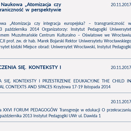
 Naukowa „Atomizacja czy
20.11.201
sgraniczność w perspektywie
wa „Atomizacja czy integracja europejska? – transgraniczność 
23 października 2014 Organizatorzy: Instytut Pedagogiki Uniwersyte
slamem Muzułmańskie Centrum Kulturalno – Oświatowe we Wrocławi
f. zw. dr hab. Marek Bojarski Rektor Uniwersytetu Wrocławskieg
ersytet Łódzki Miejsce obrad: Uniwersytet Wrocławski, Instytut Pedagogik
ENIA SIĘ. KONTEKSTY I
20.11.201
 SIĘ. KONTEKSTY I PRZESTRZENIE EDUKACYJNE THE CHILD I
L CONTEXTS AND SPACES Krzyżowa 17-19 listopada 2014
20.11.201
wa XXVI FORUM PEDAGOGÓW Transgresje w edukacji O przekraczani
ździernika 2013 Instytut Pedagogiki UWr ul. Dawida 1