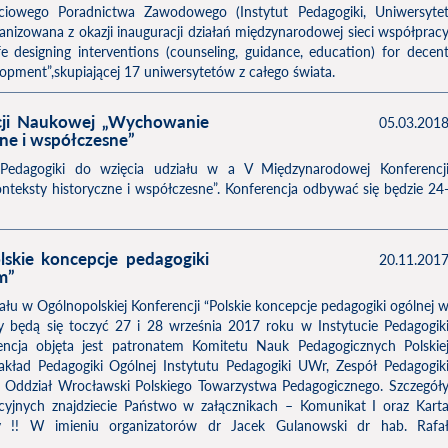
owego Poradnictwa Zawodowego (Instytut Pedagogiki, Uniwersyte
ganizowana z okazji inauguracji działań międzynarodowej sieci współprac
signing interventions (counseling, guidance, education) for decen
opment”,skupiającej 17 uniwersytetów z całego świata.
cji Naukowej „Wychowanie
05.03.201
zne i współczesne”
Pedagogiki do wzięcia udziału w a V Międzynarodowej Konferencj
eksty historyczne i współczesne”. Konferencja odbywać się będzie 24
lskie koncepcje pedagogiki
20.11.201
m”
u w Ogólnopolskiej Konferencji “Polskie koncepcje pedagogiki ogólnej 
y będą się toczyć 27 i 28 września 2017 roku w Instytucie Pedagogik
encja objęta jest patronatem Komitetu Nauk Pedagogicznych Polskie
akład Pedagogiki Ogólnej Instytutu Pedagogiki UWr, Zespół Pedagogik
z Oddział Wrocławski Polskiego Towarzystwa Pedagogicznego. Szczegół
acyjnych znajdziecie Państwo w załącznikach – Komunikat I oraz Kart
my !! W imieniu organizatorów dr Jacek Gulanowski dr hab. Rafa