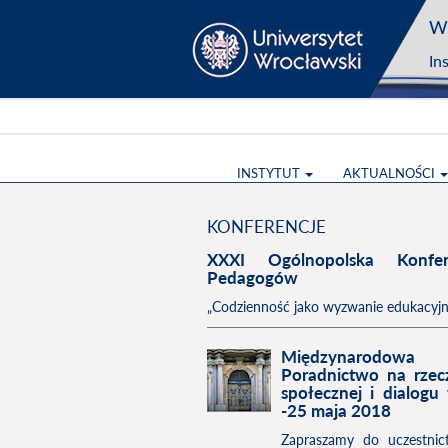
Wy
In
INSTYTUT
AKTUALNOŚCI
KONFERENCJE
XXXI Ogólnopolska Konfe
Pedagogów
„Codzienność jako wyzwanie edukacyjne
Międzynarodowa
Poradnictwo na rzecz
społecznej i dialog
-25 maja 2018
Zapraszamy do uczestnic