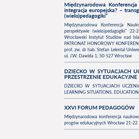
Międzynarodowa Konferencja
integracja europejska? – tran
(wielo)pedagogiki”
Międzynarodowa Konferencja Nauko
perspektywie (wielo)pedagogiki” 22-
Wrocławski Instytut Studiów nad I
PATRONAT HONOROWY KONFERENCJI pro
prof. zw. dr hab. Stefan Lelental Uniw
ul. J.W. Dawida 1, 50-527 Wrocław
DZIECKO W SYTUACJACH UCZ
PRZESTRZENIE EDUKACYJNE
DZIECKO W SYTUACJACH UCZENIA
LEARNING SITUATIONS. EDUCATIONA
XXVI FORUM PEDAGOGÓW
Międzynarodowa konferencja nauko
progów edukacyjnych Wrocław 21-22 pa