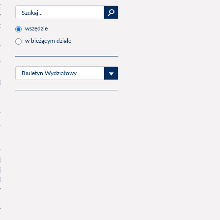
t
y
t
wszędzie
w bieżącym dziale
8
Biuletyn Wydziałowy
i
-
7
w
i
j
i
y
a
ł