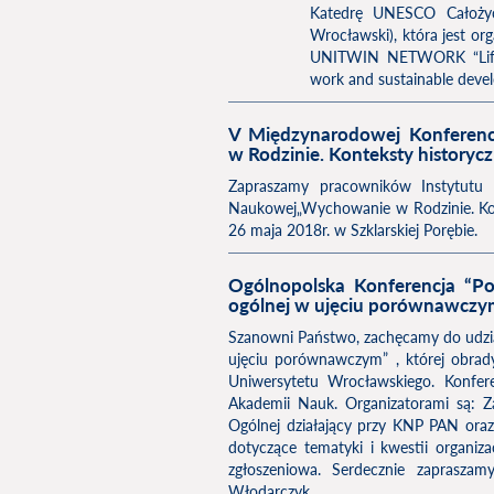
Katedrę UNESCO Całożyci
Wrocławski), która jest or
UNITWIN NETWORK “Life de
work and sustainable devel
V Międzynarodowej Konferen
w Rodzinie. Konteksty historyc
Zapraszamy pracowników Instytutu 
Naukowej„Wychowanie w Rodzinie. Kont
26 maja 2018r. w Szklarskiej Porębie.
Ogólnopolska Konferencja “Po
ogólnej w ujęciu porównawczy
Szanowni Państwo, zachęcamy do udział
ujęciu porównawczym” , której obrad
Uniwersytetu Wrocławskiego. Konfer
Akademii Nauk. Organizatorami są: Z
Ogólnej działający przy KNP PAN ora
dotyczące tematyki i kwestii organiz
zgłoszeniowa. Serdecznie zaprasza
Włodarczyk