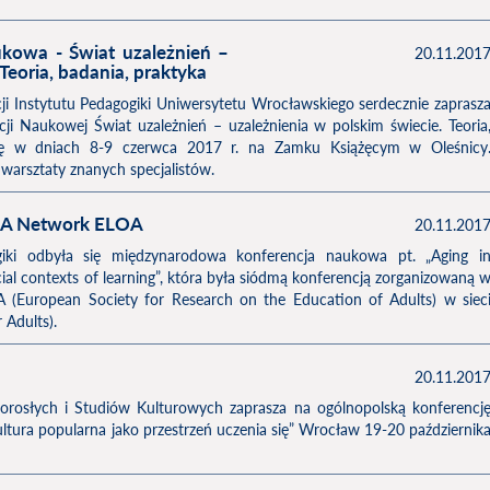
kowa - Świat uzależnień –
20.11.201
 Teoria, badania, praktyka
ji Instytutu Pedagogiki Uniwersytetu Wrocławskiego serdecznie zaprasz
ji Naukowej Świat uzależnień – uzależnienia w polskim świecie. Teoria
 się w dniach 8-9 czerwca 2017 r. na Zamku Książęcym w Oleśnicy
warsztaty znanych specjalistów.
REA Network ELOA
20.11.201
giki odbyła się międzynarodowa konferencja naukowa pt. „Aging i
cial contexts of learning”, która była siódmą konferencją zorganizowaną 
European Society for Research on the Education of Adults) w siec
 Adults).
20.11.201
Dorosłych i Studiów Kulturowych zaprasza na ogólnopolską konferencj
ura popularna jako przestrzeń uczenia się” Wrocław 19-20 październik