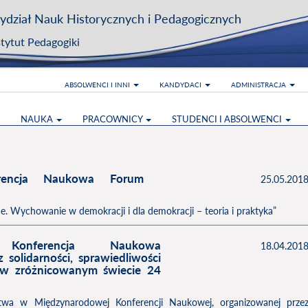
dział Nauk Historycznych i Pedagogicznych
stytut Pedagogiki
ABSOLWENCI I INNI
KANDYDACI
ADMINISTRACJA
NAUKA
PRACOWNICY
STUDENCI I ABSOLWENCI
rencja Naukowa Forum
25.05.201
. Wychowanie w demokracji i dla demokracji – teoria i praktyka”
 Konferencja Naukowa
18.04.201
 solidarności, sprawiedliwości
u w zróżnicowanym świecie 24
twa w Międzynarodowej Konferencji Naukowej, organizowanej prze