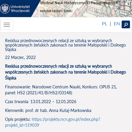
Wydział Nauk Historycznych i Pedagogicznych
Instytut Historii Sztuki
PL
EN
|
Toggle
navigationToggle
navigation
Residua przednowoczesnych relacji ze sztuką w wybranych
współczesnych żeńskich zakonach na terenie Małopolski i Dolnego
Śląska
22 Marzec, 2022
Residua przednowoczesnych relacji ze sztuką w wybranych
współczesnych żeńskich zakonach na terenie Małopolski i Dolnego
Śląska
Finansowanie: Narodowe Centrum Nauki, Konkurs: OPUS 21,
panel: HS2 (2021/41/B/HS2/03148)
Czas trwania: 13.01.2022 – 12.01.2026
Kierownik: prof. dr hab. Anna Kutaj-Markowska
Opis projektu:
https://projekty.ncn.gov.pl/index.php?
projekt_id=519039