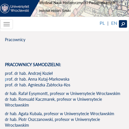
Wydział Nauk Historycznych i Pedagogicznych
Instytut Historii Sztuki
PL
EN
|
Toggle
navigationToggle
navigation
Pracownicy
PRACOWNICY SAMODZIELNI:
prof. dr hab. Andrzej Kozieł
p
rof. dr hab. Anna Kutaj-Markowska
prof. dr hab. Agnieszka Zabłocka-Kos
dr hab. Rafał Eysymontt, profesor w Uniwersytecie Wrocławskim
dr hab. Romuald Kaczmarek, profesor w Uniwersytecie
Wrocławskim
dr hab. Agata Kubala, profesor w Uniwersytecie Wrocławskim
dr hab. Piotr Oszczanowski, profesor w Uniwersytecie
Wrocławskim