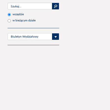
wszędzie
w bieżącym dziale
Biuletyn Wydziałowy
: