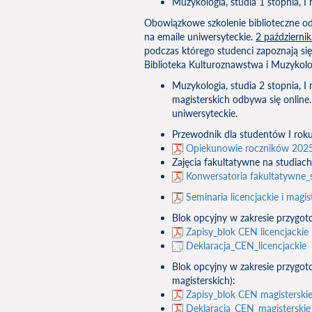
Muzykologia, studia 1 stopnia, I 
Obowiązkowe szkolenie biblioteczne od
na emaile uniwersyteckie.
2 październi
podczas którego studenci zapoznają się
Biblioteka Kulturoznawstwa i Muzykologii
Muzykologia, studia 2 stopnia, 
magisterskich odbywa się online
uniwersyteckie.
Przewodnik dla studentów I rok
Opiekunowie roczników 202
Zajęcia fakultatywne na studiach
Konwersatoria fakultatywne_
Seminaria licencjackie i magis
Blok opcyjny w zakresie przygot
Zapisy_blok CEN licencjackie
Deklaracja_CEN_licencjackie
Blok opcyjny w zakresie przygo
magisterskich):
Zapisy_blok CEN magisterski
Deklaracja_CEN_magisterskie