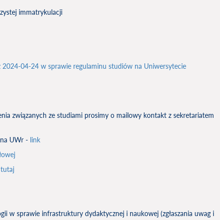
zystej immatrykulacji
2024-04-24 w sprawie regulaminu studiów na Uniwersytecie
nia związanych ze studiami prosimy o mailowy kontakt z sekretariatem
o na UWr -
link
łowej
ę
tutaj
ii w sprawie infrastruktury dydaktycznej i naukowej (zgłaszania uwag i