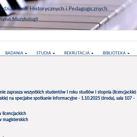
dział Nauk Historycznych i Pedagogicznych
stytut Muzykologii
BADANIA
STUDIA
REKRUTACJA
BIBLIOTEKA
nie zaprasza wszystkich studentów I roku studiów I stopnia (licencjackie)
rskie) na specjalne spotkanie informacyjne -
1.10.2025 (środa), sala 107 -
 licencjackich
w magisterskich