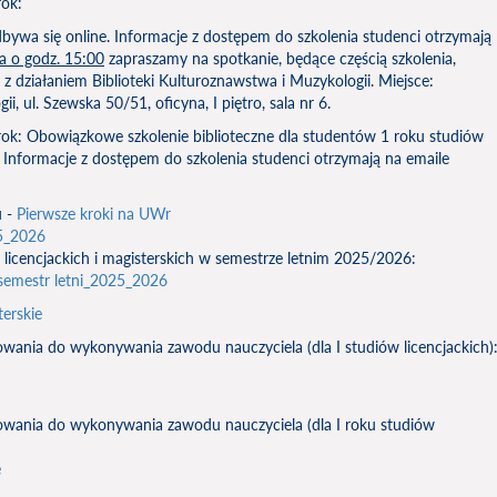
rok:
bywa się online. Informacje z dostępem do szkolenia studenci otrzymają
ka o godz. 15:00
zapraszamy na spotkanie, będące częścią szkolenia,
 z działaniem Biblioteki Kulturoznawstwa i Muzykologii. Miejsce:
, ul. Szewska 50/51, oficyna, I piętro, sala nr 6.
I rok: Obowiązkowe szkolenie biblioteczne dla studentów 1 roku studiów
. Informacje z dostępem do szkolenia studenci otrzymają na emaile
u -
Pierwsze kroki na UWr
5_2026
 licencjackich i magisterskich w semestrze letnim 2025/2026:
semestr letni_2025_2026
terskie
owania do wykonywania zawodu nauczyciela (dla I studiów licencjackich)
towania do wykonywania zawodu nauczyciela (dla I roku studiów
e