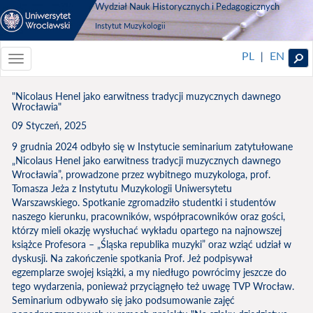
Wydział Nauk Historycznych i Pedagogicznych
Instytut Muzykologii
PL
EN
|
Toggle
navigationToggle
navigation
"Nicolaus Henel jako earwitness tradycji muzycznych dawnego
Wrocławia"
09 Styczeń, 2025
9 grudnia 2024 odbyło się w Instytucie seminarium zatytułowane
„Nicolaus Henel jako earwitness tradycji muzycznych dawnego
Wrocławia”, prowadzone przez wybitnego muzykologa, prof.
Tomasza Jeża z Instytutu Muzykologii Uniwersytetu
Warszawskiego. Spotkanie zgromadziło studentki i studentów
naszego kierunku, pracowników, współpracowników oraz gości,
którzy mieli okazję wysłuchać wykładu opartego na najnowszej
książce Profesora – „Śląska republika muzyki” oraz wziąć udział w
dyskusji. Na zakończenie spotkania Prof. Jeż podpisywał
egzemplarze swojej książki, a my niedługo powrócimy jeszcze do
tego wydarzenia, ponieważ przyciągnęło też uwagę TVP Wrocław.
Seminarium odbywało się jako podsumowanie zajęć