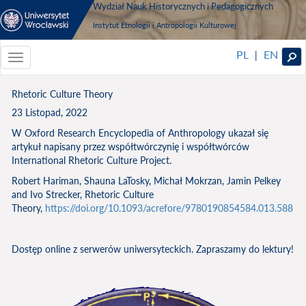
Wydział Nauk Historycznych i Pedagogicznych
Instytut Etnologii i Antropologii Kulturowej
PL
EN
|
Toggle
navigationToggle
navigation
Rhetoric Culture Theory
23 Listopad, 2022
W Oxford Research Encyclopedia of Anthropology ukazał się
artykuł napisany przez współtwórczynię i współtwórców
International Rhetoric Culture Project.
Robert Hariman, Shauna LaTosky, Michał Mokrzan, Jamin Pelkey
and Ivo Strecker, Rhetoric Culture
Theory,
https://doi.org/10.1093/acrefore/9780190854584.013.588
Dostęp online z serwerów uniwersyteckich. Zapraszamy do lektury!