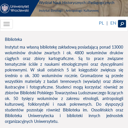
Wydział Nauk Historycznych i Pedagogicznych
Instytut Etnologii i Antropologii Kulturowej
PL
EN
|
Toggle
navigationToggle
navigation
Biblioteka
Instytut ma własną bibliotekę zakładową posiadającą ponad 13000
woluminów druków zwartych i ok. 4800 woluminów druków
ciągłych oraz zbiory kartograficzne. Są to prace związane
tematycznie ściśle z naukami etnologicznymi oraz dyscyplinami
pokrewnymi. W skali ostatnich 5 lat księgozbiór zwiększa się
średnio o ok. 300 woluminów rocznie. Gromadzone są przede
wszystkim materiały z badań terenowych (wywiady) oraz zbiory
ilustracyjne i fotograficzne. Studenci mogą korzystać również ze
zbiorów Biblioteki Polskiego Towarzystwa Ludoznawczego liczących
ok. 50 tysięcy woluminów z zakresu etnologii, antropologii
kulturowej, folklorystyki i nauk pokrewnych. Do dyspozycji
studentów pozostaje również Biblioteka im. Ossolińskich oraz
Biblioteka Uniwersytecka i biblioteki innych jednostek
organizacyjnych Uniwersytetu.