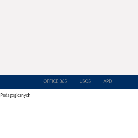
OFFICE 365
USOS
APD
 Pedagogicznych