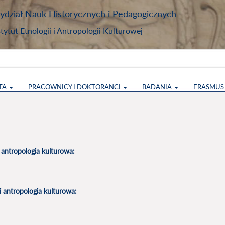
dział Nauk Historycznych i Pedagogicznych
stytut Etnologii i Antropologii Kulturowej
TA
PRACOWNICY I DOKTORANCI
BADANIA
ERASMU
i antropologia kulturowa:
 i antropologia kulturowa: