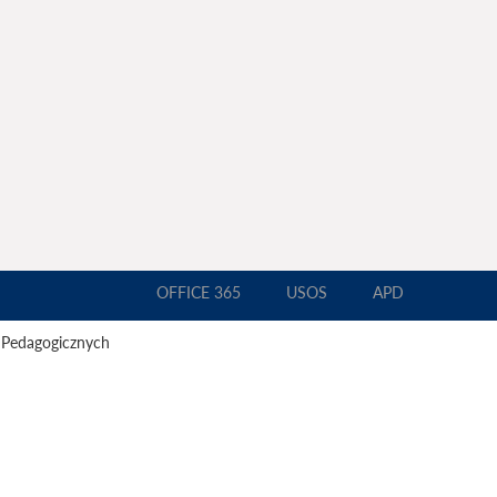
OFFICE 365
USOS
APD
 Pedagogicznych