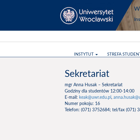
Wy
In
INSTYTUT
STREFA STUDEN
Sekretariat
mgr Anna Husak – Sekretariat
Godziny dla studentów 12:00-14:00
E-mail:
keak@uwr.edu.pl
,
anna.husak@u
Numer pokoju: 16
Telefon: (071) 3752684; tel/fax (071)