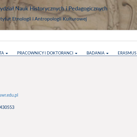
dział Nauk Historycznych i Pedagogicznych
stytut Etnologii i Antropologii Kulturowej
TA
PRACOWNICY I DOKTORANCI
BADANIA
ERASMU
wr.edu.pl
 3430553