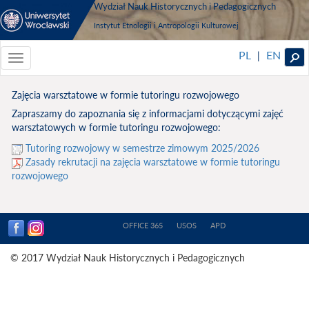
Wydział Nauk Historycznych i Pedagogicznych
Instytut Etnologii i Antropologii Kulturowej
PL
EN
|
Toggle
navigationToggle
navigation
Zajęcia warsztatowe w formie tutoringu rozwojowego
Zapraszamy do zapoznania się z informacjami dotyczącymi zajęć
warsztatowych w formie tutoringu rozwojowego:
Tutoring rozwojowy w semestrze zimowym 2025/2026
Zasady rekrutacji na zajęcia warsztatowe w formie tutoringu
rozwojowego
OFFICE 365
USOS
APD
© 2017 Wydział Nauk Historycznych i Pedagogicznych