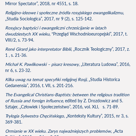
Mirror Spectator”, 2018, nr 4551, s. 18.
Religijno-ideowe i społeczne źródła rosyjskiego ewangelikalizmu
,
„Studia Sociologica”, 2017, nr 9 (2), s. 125-142.
Rosyjscy baptyści i ewangeliczni chrześcijanie w latach
dwudziestych XX wieku
, “Przegląd Wschodnioeuropejski”, 2017, t.
VIII/2, s. 73-94.
Ren
é
Girard jako interpretator Biblii,
„Rocznik Teologiczny”, 2017, z.
1 , s. 21-36.
Michał K. Pawlikowski – pisarz kresowy
, „Literatura Ludowa”, 2016,
nr 6, s. 23-32.
Kilka uwag na temat specyfiki religijnej Rosji
, „Studia Historica
Gedanensia”, 2016, t. VII, s. 201-216.
The Evangelical Christians-Baptists: between the religious tradition
of Russia and foreign influence
, edited by Z. Drozdowicz and S.
Sztajer, „Człowiek i Społeczeństwo”, 2016, vol. XLI, s. 71-89.
Trylogia Sylwestra Chęcińskiego
, „Konteksty Kultury”, 2015, nr 3, s.
369-381.
Ormianie w XX wieku. Zarys najważniejszych problemów
, „Acta