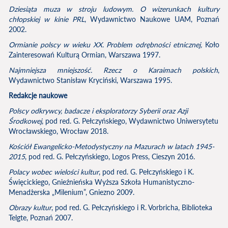
Dziesiąta muza w stroju ludowym. O wizerunkach kultury
chłopskiej w kinie PRL
, Wydawnictwo Naukowe UAM, Poznań
2002.
Ormianie polscy w wieku XX. Problem odrębności etnicznej,
Koło
Zainteresowań Kulturą Ormian, Warszawa 1997.
Najmniejsza mniejszość. Rzecz o Karaimach polskich
,
Wydawnictwo Stanisław Kryciński, Warszawa 1995.
Redakcje naukowe
Polscy odkrywcy, badacze i eksploratorzy Syberii oraz Azji
Środkowej
, pod red. G. Pełczyńskiego, Wydawnictwo Uniwersytetu
Wrocławskiego, Wrocław 2018.
Kościół Ewangelicko-Metodystyczny na Mazurach w latach 1945-
2015
, pod red. G. Pełczyńskiego, Logos Press, Cieszyn 2016.
Polacy wobec wielości kultur
, pod red. G. Pełczyńskiego i K.
Święcickiego, Gnieźnieńska Wyższa Szkoła Humanistyczno-
Menadżerska „Milenium”, Gniezno 2009.
Obrazy kultur
, pod red. G. Pełczyńskiego i R. Vorbricha, Biblioteka
Telgte, Poznań 2007.