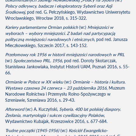
Polscy odkrywcy, badacze i eksploratorzy Syberii oraz Azji
Środkowej
, pod red. G. Pełczyńskiego, Wydawnictwo Uniwersytetu
Wrocławskiego, Wrocław 2018, s. 315-322.
Kariery parlamentarne Ormian polskich
(w:)
Mniejszości w
wyborach – wybory mniejszości. Z badań nad partycypacją
polityczną mniejszości narodowych i etnicznych
, pod red. Janusza
Mieczkowskiego, Szczecin 2017, s. 143-152.
Przełomowy rok 1956 w historii mniejszości narodowych w PRL
(w:)
Społeczeństwo PRL. 1956
, pod red. Doroty Skotarczak,
Stanisława Jankowiaka, Instytut Historii UAM, Poznań 2016, s. 55-
66.
Ormianie w Polsce w XX wieku
(w:)
Ormianie – historia i kultura.
Wystawa czasowa 24 czerwca – 23 października 2016
, Muzeum
Narodowe Rolnictwa i Przemysłu Rolno-Spożywczego w
Szreniawie, Szreniawa 2016, s. 29-43.
Afterword
(w:) A. Kuczyński,
Syberia. 400 lat polskiej diaspory.
Zesłania, martyrologia i sukces cywilizacyjny Polaków
,
Wydawnictwo Kubajak, Krzeszowice 2016, s. 677-684.
Trudne początki (1945-1956)
(w:)
Kościół Ewangelicko-