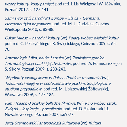
wzory kultury, kody pamięci
, pod red. I. Lis-Wielgosz i W. Jóźwiaka,
Poznań 2012, s. 127-141.
Sami swoi czyli naród
(w:)
Europa – Slavia – Germania.
Hermeneutyka pogranicza
, pod red. M. J. Dudziaka, Gorzów
Wielkopolski 2010, s. 83-88.
Oskar Miłosz – narody i kultury
(w:)
Polacy wobec wielości kultur
,
pod red. G. Pełczyńskiego i K. Święcickiego, Gniezno 2009, s. 65-
70.
Antropologia i film, nauka i sztuka
(w:)
Zanikające granice.
Antropologizacja nauki i jej dyskursów
, pod red. A. Pomiecińskiego i
S. Sikory, Poznań 2009, s. 233-243.
Wspólnoty ewangeliczne w Polsce. Problem tożsamości
(w:)
Tożsamości religijne w społeczeństwie polskim. Socjologiczne
studium przypadków
, pod red. M. Libiszowskiej-Żółtowskiej,
Warszawa 2009, s. 177-186.
Film i folklor. 0 polskiej balladzie filmowej
(w:)
Kino wobec sztuk.
Związki – inspiracje - przenikania
, pod red. D. Skotarczak i J.
Nowakowskiego, Poznań 2007, s.69-77.
Jerzy Stempowski i antropologia kulturowa
(w:)
Kultura