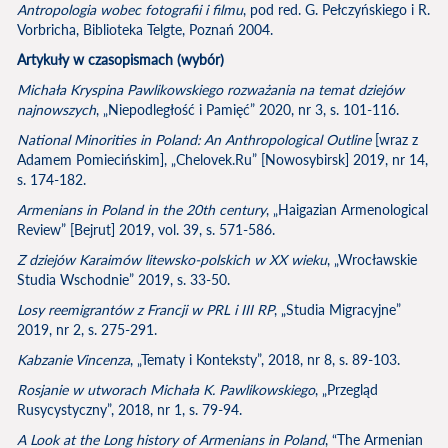
Antropologia wobec fotografii i filmu
, pod red. G. Pełczyńskiego i R.
Vorbricha, Biblioteka Telgte, Poznań 2004.
Artykuły w czasopismach (wybór)
Michała Kryspina Pawlikowskiego rozważania na temat dziejów
najnowszych
, „Niepodległość i Pamięć” 2020, nr 3, s. 101-116.
National Minorities in Poland: An Anthropological Outline
[wraz z
Adamem Pomiecińskim], „Chelovek.Ru” [Nowosybirsk] 2019, nr 14,
s. 174-182.
Armenians in Poland in the 20th century
, „Haigazian Armenological
Review” [Bejrut] 2019, vol. 39, s. 571-586.
Z dziejów Karaimów litewsko-polskich w XX wieku
, „Wrocławskie
Studia Wschodnie” 2019, s. 33-50.
Losy reemigrantów z Francji w PRL i III RP
, „Studia Migracyjne”
2019, nr 2, s. 275-291.
Kabzanie Vincenza
, „Tematy i Konteksty”, 2018, nr 8, s. 89-103.
Rosjanie w utworach Michała K. Pawlikowskiego
, „Przegląd
Rusycystyczny”, 2018, nr 1, s. 79-94.
A Look at the Long history of Armenians in Poland
, “The Armenian