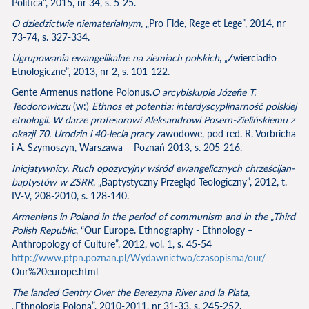
Politica”, 2015, nr 34, s. 5-25.
O dziedzictwie niematerialnym
, „Pro Fide, Rege et Lege”, 2014, nr
73-74, s. 327-334.
Ugrupowania ewangelikalne na ziemiach polskich
, „Zwierciadło
Etnologiczne”, 2013, nr 2, s. 101-122.
Gente Armenus natione Polonus.
O arcybiskupie Józefie T.
Teodorowiczu
(w:)
Ethnos et potentia: interdyscyplinarność polskiej
etnologii. W darze profesorowi Aleksandrowi Posern-Zielińskiemu z
okazji 70. Urodzin i 40-lecia pracy
zawodowe, pod red. R. Vorbricha
i A. Szymoszyn, Warszawa – Poznań 2013, s. 205-216.
Inicjatywnicy. Ruch opozycyjny wśród ewangelicznych chrześcijan-
baptystów w ZSRR
, „Baptystyczny Przegląd Teologiczny”, 2012, t.
IV-V, 208-2010, s. 128-140.
Armenians in Poland in the period of communism and in the „Third
Polish Republic
, “Our Europe. Ethnography - Ethnology –
Anthropology of Culture”, 2012, vol. 1, s. 45-54
http://www.ptpn.poznan.pl/Wydawnictwo/czasopisma/our/
Our%20europe.html
The landed Gentry Over the Berezyna River and la Plata
,
„Ethnologia Polona”, 2010-2011, nr 31-33, s. 245-252.