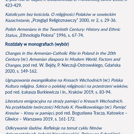
423-429.
Katolicyzm bez kościoła. O religijności Polaków w sowieckim
Kazachstanie
, „Przegląd Religioznawczy” 2000, nr 2, s. 29-36.
Polish Armenians in the Twentieth Century: History and Ethnic
Status
, „Ethnologia Polona” 1996, s. 67-74.
Rozdziały w monografiach (wybór)
Changes in the Armenian-Catholic Rite in Poland in the 20th
Century
(w:)
Armenian diaspora In Modern World. Factors and
Changes
, pod red. W. Bejdy, P. Nieczuji-Ostrowskiego, Gdańska
2020, s. 149-162.
Ugrupowania ewangelikalne na Kresach Wschodnich
(w:)
Polska
Kultura religijna. Szkice o polskiej religijności na przestrzeni wieków
,
pod red. Łukasza Burkiewicza i in., Kraków 2019, s. 83-94.
Literatura emigracyjna na straży pamięci o Kresach Wschodnich.
Na przykładzie twórczości Michała K. Pawlikowskiego
(w:)
Pamięć
Kresów – Kresy w pamięci
, pod red. Bogusława Tracza, Katowice –
Gliwice – Warszawa 2019, s. 161-172.
Odkrywanie śladów. Refleksje na temat cyklu filmów
dokumentalnych Jadwigi Nowakowskiej „Polacy na Syberii
(w:)