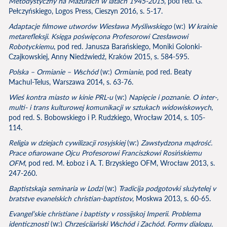
Metodystyczny na Mazurach w latach 1945-2015
, pod red. G.
Pełczyńskiego, Logos Press, Cieszyn 2016, s. 5-17.
Adaptacje filmowe utworów Wiesława Myśliwskiego
(w:)
W krainie
metarefleksji. Księga poświęcona Profesorowi Czesławowi
Robotyckiemu
, pod red. Janusza Barańskiego, Moniki Golonki-
Czajkowskiej, Anny Niedźwiedź, Kraków 2015, s. 584-595.
Polska – Ormianie – Wschód
(w:)
Ormianie
, pod red. Beaty
Machul-Telus, Warszawa 2014, s. 63-76.
Wieś kontra miasto w kinie PRL-u
(w:)
Napięcie i poznanie. O inter-,
multi- i trans kulturowej komunikacji w sztukach widowiskowych
,
pod red. S. Bobowskiego i P. Rudzkiego, Wrocław 2014, s. 105-
114.
Religia w dziejach cywilizacji rosyjskiej
(w:)
Zawstydzona mądrość.
Prace ofiarowane Ojcu Profesorowi Franciszkowi Rosińskiemu
OFM
, pod red. M. Łoboz i A. T. Brzyskiego OFM, Wrocław 2013, s.
247-260.
Baptistskaja seminaria w Lodzi
(w:)
Tradicija podgotovki slużytelej v
bratstve evanelskich christian-baptistov
, Moskwa 2013, s. 60-65.
Evangel’skie christiane i baptisty v rossijskoj Imperii. Problema
identicznosti
(w:)
Chrześcijański Wschód i Zachód. Formy dialogu,