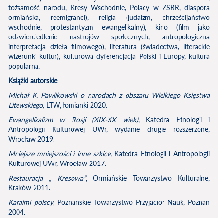
tożsamość narodu, Kresy Wschodnie, Polacy w ZSRR, diaspora
ormiańska, reemigranci), religia (judaizm, chrześcijaństwo
wschodnie, protestantyzm ewangelikalny), kino (film jako
odzwierciedlenie nastrojów społecznych, antropologiczna
interpretacja dzieła filmowego), literatura (świadectwa, literackie
wizerunki kultur), kulturowa dyferencjacja Polski i Europy, kultura
popularna.
Książki autorskie
Michał K. Pawlikowski o narodach z obszaru Wielkiego Księstwa
Litewskiego,
LTW, łomianki 2020.
Ewangelikalizm w Rosji (XIX-XX wiek)
, Katedra Etnologii i
Antropologii Kulturowej UWr, wydanie drugie rozszerzone,
Wrocław 2019.
Mniejsze mniejszości i inne szkice,
Katedra Etnologii i Antropologii
Kulturowej UWr, Wrocław 2017.
Restauracja „ Kresowa”
, Ormiańskie Towarzystwo Kulturalne,
Kraków 2011.
Karaimi polscy
, Poznańskie Towarzystwo Przyjaciół Nauk, Poznań
2004.