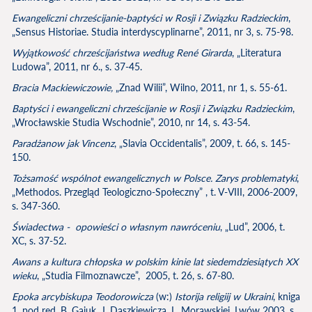
Ewangeliczni chrześcijanie-baptyści w Rosji i Związku Radzieckim
,
„Sensus Historiae. Studia interdyscyplinarne”, 2011, nr 3, s. 75-98.
Wyjątkowość chrześcijaństwa według Ren
é
Girarda
, „Literatura
Ludowa”, 2011, nr 6., s. 37-45.
Bracia Mackiewiczowie,
„Znad Wilii”, Wilno, 2011, nr 1, s. 55-61.
Baptyści i ewangeliczni chrześcijanie w Rosji i Związku Radzieckim
,
„Wrocławskie Studia Wschodnie”, 2010, nr 14, s. 43-54.
Paradżanow jak Vincenz
, „Slavia Occidentalis”, 2009, t. 66, s. 145-
150.
Tożsamość wspólnot ewangelicznych w Polsce. Zarys problematyki
,
„Methodos. Przegląd Teologiczno-Społeczny” , t. V-VIII, 2006-2009,
s. 347-360.
Świadectwa - opowieści o własnym nawróceniu
, „Lud”, 2006, t.
XC, s. 37-52.
Awans a kultura chłopska w polskim kinie lat siedemdziesiątych XX
wieku
, „Studia Filmoznawcze”, 2005, t. 26, s. 67-80.
Epoka arcybiskupa Teodorowicza
(w:)
Istorija religiij w Ukraini
, kniga
1, pod red. B. Gajuk, J. Daszkiewicza, L. Morawskiej, Lwów 2003, s.