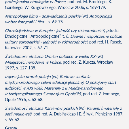
profesjonalna etnologów w Polsce
, pod red. M. Brockiego, K.
Górskiego, W. Kuligowskiego, Wrocław 2006, s. 169-179.
Antropologia filmu - doświadczenia polskie
(w:)
Antropologia
wobec fotografii i film
..., s. 69-75.
Chrześcijaństwo w Europie - jedność czy różnorodność?
, „Studia
Etnologiczne i Antropologiczne”, t. 6,
Dawne i współczesne oblicze
kultury europejskiej - jedność w różnorodności
, pod red. H. Rusek,
Katowice 2002, s. 67-71.
Świadomość etniczna Ormian polskich w wieku XX
(w:)
Mniejszości narodowe w Polsce,
pod red. Z. Kurcza, Wrocław
1997, s. 127-139.
Izajasz jako prorok pokoju
(w:)
Budowa zaufania
międzynarodowego celem edukacji globalnej. O pokojowy start
ludzkości w XXI wiek. Materiały z II Międzynarodowego
Interdyscyplinarnego Sympozjum Opole’95,
pod red. Z. Łomnego,
Opole 1996, s. 63-68.
Świadomość etniczna Karaimów polskich
(w:)
Karaimi (materiały z
sesji naukowej),
pod red. A. Dubińskiego i E. Śliwki, Pieniężno 1987,
s. 55-63.
Granty