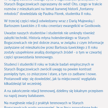
Starych Bogaczowicach zapraszamy do wód! Oto, czego w trakcie
rozmów z mieszkańcami na temat barwnej historii „fontanny
młodości” dowiedziała się Paulina Florek, studentka II roku.
W trzeciej części relacji odwiedzamy wraz z Darią Majewską i
Bartoszem Ławickim z II roku cmentarz ewangelicki w Gostkowie.
Uwadze naszych studentów i studentek nie umknęły również
zabytki techniki. Historia młyna holenderskiego w Starych
Bogaczowicach nie jest dobrze znana, w związku z czym informacje
zasłyszane od mieszkańców przez Bartosza Ławickiego z II roku
zostały uzupełnione analizą dostępnych źródeł - o tym w czwartej
części sprawozdania terenowego.
Studenci i studentki II roku w trakcie badań empirycznych w
Starych Bogaczowicach zwrócili uwagę na pewien kontrast
pomiędzy tym, co zniszczone i stare, a tym co zadbane i nowe.
Postanowili więc się dowiedzieć, jak ta miejscowość wyglądała
kilkadziesiąt lat wcześniej.
A na zakończenie relacji terenowej, dzielimy się lokalnym przepisem
na napój zwany bałabasem.
Na marginesie relacji z praktyk terenowych w Starych
Bogaczowicach warto wspomnieć, że w lipcu prowadzone były