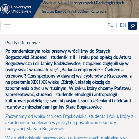
Wydział Nauk Historycznych i Pedagogicznych
Instytut Etnologii i Antropologii Kulturowej
PL
EN
|
Toggle
navigationToggle
navigation
Praktyki terenowe
Po pandemicznym roku przerwy wróciliśmy do Starych
Bogaczowic! Studenci i studentki z II i I roku pod opieką dr. Artura
Boguszewicza i dr Janiny Radziszewskiej z zapałem zagłębili się w
realny świat w ramach zajęć „Badania empiryczne – Ćwiczenia
terenowe”! Czas spędzony w dawnej wsi cystersów z Krzeszowa, a
na przełomie XIX i XX wieku „Zdroju”, stał się okazją do
zapomnienia o życiu wirtualnym! W cyklu, który chcemy Państwu
zaprezentować, studenci i studentki etnologii i antropologii
kulturowej podzielą się swoimi pasjami, spostrzeżeniami i efektami
rozmów z mieszkańcami gminy Stare Bogaczowice.
Zaczynamy od wpisu Marcela Frąckowiaka, studenta I roku, który z
akordeonem na plecach wyruszył na poszukiwanie kultury
muzycznej Starych Bogaczowic.
W drugiej odsłonie naszego cyklu o tegorocznych praktykach w