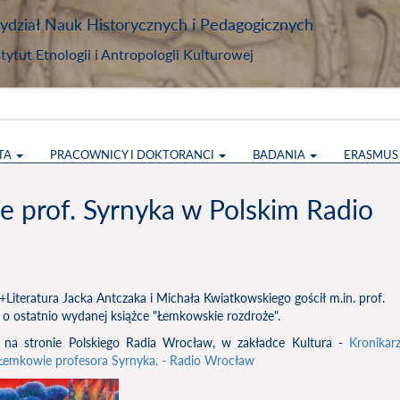
dział Nauk Historycznych i Pedagogicznych
stytut Etnologii i Antropologii Kulturowej
TA
PRACOWNICY I DOKTORANCI
BADANIA
ERASMU
 prof. Syrnyka w Polskim Radio
Literatura Jacka Antczaka i Michała Kwiatkowskiego gościł m.in. prof.
o ostatnio wydanej książce "Łemkowskie rozdroże".
 na stronie Polskiego Radia Wrocław, w zakładce Kultura -
Kronikar
 Łemkowie profesora Syrnyka. - Radio Wrocław