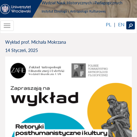
Wydział Nauk Historycznych i Pedagogicznych
Instytut Etnologii i Antropologii Kulturowej
PL
EN
|
Toggle
navigationToggle
navigation
Wykład prof. Michała Mokrzana
14 Styczeń, 2025