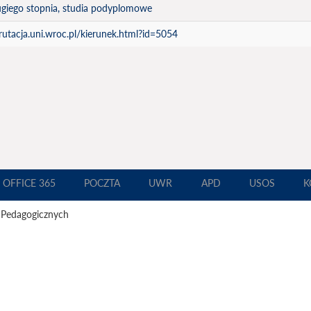
ugiego stopnia, studia podyplomowe
krutacja.uni.wroc.pl/kierunek.html?id=5054
OFFICE 365
POCZTA
UWR
APD
USOS
K
 Pedagogicznych