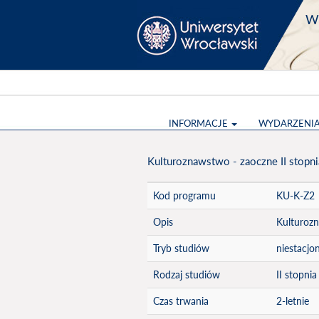
Wy
INFORMACJE
WYDARZENI
Kulturoznawstwo - zaoczne II stopni
Kod programu
KU-K-Z2
Opis
Kulturozn
Tryb studiów
niestacjo
Rodzaj studiów
II stopnia
Czas trwania
2-letnie