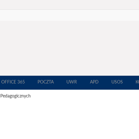
OFFICE 365
POCZTA
UWR
APD
USOS
K
 Pedagogicznych