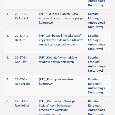
Antropologii
Kulturowej
4.
22-ET-S2-
(P.F.) "Tylko dla białych".Rasa,
Katedra
RaAntKul
etniczność i rasizm w antropolgii
Etnologii i
kulturowej
Antropologii
Kulturowej
5.
22-EAK-S-
(P.F.) „Jak badać i nie szkodzić?”,
Katedra
BaNiSz
czyli etyczne dylematy badawcze.
Etnologii i
Analiza sytuacji badawczych
Antropologii
Kulturowej
6.
22-ET-S-
(P.F.) „Kobieta” w kontekście
Katedra
KobPost
studiów postkolonialnych
Etnologii i
Antropologii
Kulturowej
7.
22-ET-S-
(P.F.) „Rasa” jako konstrukt
Katedra
RaKonKult
kulturowy
Etnologii i
Antropologii
Kulturowej
8.
22-EAK-S-
(P.F.) „Rzemiosła z Nowego
Katedra
RzeNoSwi
Świata”, czyli badawczo-
Etnologii i
artystyczne warsztaty
Antropologii
antropologiczne
Kulturowej