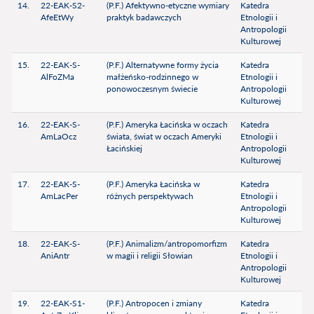
14.
22-EAK-S2-
(P.F.) Afektywno-etyczne wymiary
Katedra
AfeEtWy
praktyk badawczych
Etnologii i
Antropologii
Kulturowej
15.
22-EAK-S-
(P.F.) Alternatywne formy życia
Katedra
AlFoZMa
małżeńsko-rodzinnego w
Etnologii i
ponowoczesnym świecie
Antropologii
Kulturowej
16.
22-EAK-S-
(P.F.) Ameryka Łacińska w oczach
Katedra
AmLaOcz
świata, świat w oczach Ameryki
Etnologii i
Łacińskiej
Antropologii
Kulturowej
17.
22-EAK-S-
(P.F.) Ameryka Łacińska w
Katedra
AmLacPer
różnych perspektywach
Etnologii i
Antropologii
Kulturowej
18.
22-EAK-S-
(P.F.) Animalizm/antropomorfizm
Katedra
AniAntr
w magii i religii Słowian
Etnologii i
Antropologii
Kulturowej
19.
22-EAK-S1-
(P.F.) Antropocen i zmiany
Katedra