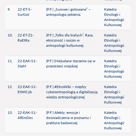
9.
22-ET-S-
(P.F.) „Surowe i gotowane” –
Katedra
SurGot
antropologia jedzenia
Etnologii i
Antropologii
Kulturowej
10.
22-ET-Z1-
(P.F.) „Tylko dla białych”. Rasa,
Katedra
RaEtRa
etniczność i rasizm w
Etnologii i
antropologii kulturowej
Antropologii
Kulturowej
11.
22-EAK-S1-
(P.F.) (Nie)udane starzenie się w
Katedra
StaM
przestrzeni miejskiej
Etnologii i
Antropologii
Kulturowej
12.
22-EAK-S1-
(P.F.) #EtnoWiki – między
Katedra
EtWiCyb
cyberantropologią a digitalizacją
Etnologii i
wiedzy antropologicznej
Antropologii
Kulturowej
13.
22-EAK-S1-
(P.F.) Afekty, emocje i
Katedra
AfEmDos
doświadczenia w poznaniu i
Etnologii i
praktyce badawczej
Antropologii
Kulturowej