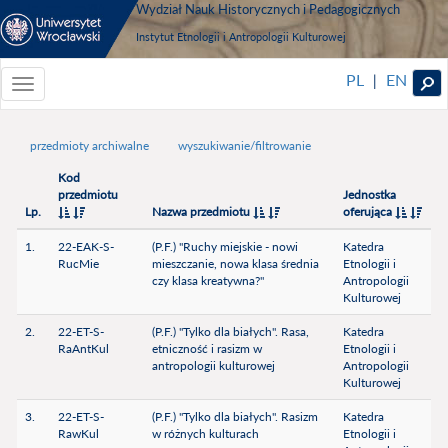
Wydział Nauk Historycznych i Pedagogicznych
Instytut Etnologii i Antropologii Kulturowej
PL
EN
|
Toggle
navigationToggle
navigation
przedmioty archiwalne
wyszukiwanie/filtrowanie
Kod
przedmiotu
Jednostka
Lp.
Nazwa przedmiotu
oferująca
1.
22-EAK-S-
(P.F.) "Ruchy miejskie - nowi
Katedra
RucMie
mieszczanie, nowa klasa średnia
Etnologii i
czy klasa kreatywna?"
Antropologii
Kulturowej
2.
22-ET-S-
(P.F.) "Tylko dla białych". Rasa,
Katedra
RaAntKul
etniczność i rasizm w
Etnologii i
antropologii kulturowej
Antropologii
Kulturowej
3.
22-ET-S-
(P.F.) "Tylko dla białych". Rasizm
Katedra
RawKul
w różnych kulturach
Etnologii i