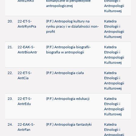
AntrZmKli
klimatyczne w perspektywie
Etnologii i
antropologicznej
Antropologii
Kulturowej
20.
22-ET-S-
(P.F.) Antropolog kultury na
Katedra
AntrRynPra
rynku pracy i w działalności non-
Etnologii i
profit
Antropologii
Kulturowej
21.
22-EAK-S-
(P.F.) Antropologia biografii-
Katedra
AntrBioAntr
biografia w antropologii
Etnologii i
Antropologii
Kulturowej
22.
22-ET-S-
(P.F.) Antropologia ciała
Katedra
AntCia
Etnologii i
Antropologii
Kulturowej
23.
22-ET-S-
(P.F.) Antropologia edukacji
Katedra
AntrEdu
Etnologii i
Antropologii
Kulturowej
24.
22-EAK-S-
(P.F.) Antropologia fantastyki
Katedra
AntrFan
Etnologii i
Antropologii