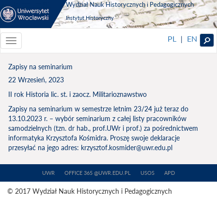
Wydział Nauk Historycznych i Pedagogicznych
Instytut Historyczny
PL
EN
|
Toggle
navigationToggle
navigation
Zapisy na seminarium
22 Wrzesień, 2023
II rok Historia lic. st. i zaocz. Militarioznawstwo
Zapisy na seminarium w semestrze letnim 23/24 już teraz do
13.10.2023 r. – wybór seminarium z całej listy pracowników
samodzielnych (tzn. dr hab., prof.UWr i prof.) za pośrednictwem
informatyka Krzysztofa Kośmidra. Proszę swoje deklaracje
przesyłać na jego adres: krzysztof.kosmider@uwr.edu.pl
UWR
OFFICE 365 @UWR.EDU.PL
USOS
APD
© 2017 Wydział Nauk Historycznych i Pedagogicznych